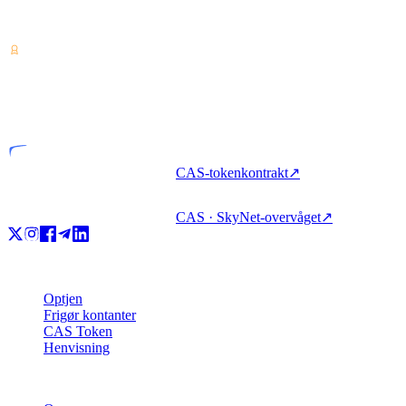
Tjenesteudbyder af kryptoaktiver — licenseret fra Costa Rica.
Optjen, lån og brug krypto med én konto.
VASP
Licenseret enhed
CAS-tokenkontrakt
↗
CAS · SkyNet-overvåget
↗
Produkt
Optjen
Frigør kontanter
CAS Token
Henvisning
Virksomhed