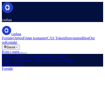
cashaa
cashaa
Forside
Optjen
Frigør kontanter
CAS Token
Henvisning
Blog
Om
os
Kontakt
Dansk
Kom i gang
→
Forside
→
Optjen
→
Frigør kontanter
→
CAS
Token
→
Henvisning
→
Blog
→
Om os
→
Kontakt
→
Kom i gang
→
Forside
/
Virksomhed
/
Kontakt