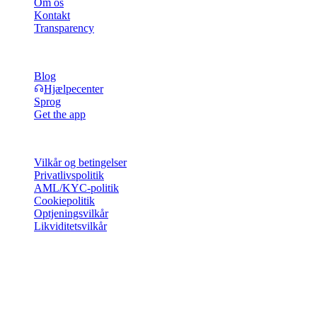
Om os
Kontakt
Transparency
Ressourcer
Blog
Hjælpecenter
Sprog
Get the app
Juridisk
Vilkår og betingelser
Privatlivspolitik
AML/KYC-politik
Cookiepolitik
Optjeningsvilkår
Likviditetsvilkår
Hele eller dele af Cashaa-wallettjenesterne, visse funktioner heraf
eller visse digitale aktiver er ikke tilgængelige i bestemte
jurisdiktioner, herunder hvor restriktioner eller begrænsninger kan
gælde, som angivet på Cashaa-platformen og i de relevante
generelle vilkår og betingelser.