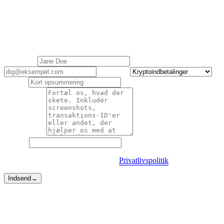
Kontakt support
Cashaa Kundesupport er her for at hjælpe med alle dine
forespørgsler. Svar inden for 1 hverdag.
Dit navn
*
E-mail
*
Kategori
*
Emne
*
Beskrivelse
*
Website
Ved at indsende accepterer du vores
Privatlivspolitik
.
Indsend
→
Hurtigere ruter
Nogle gange behøver du ikke en formular.