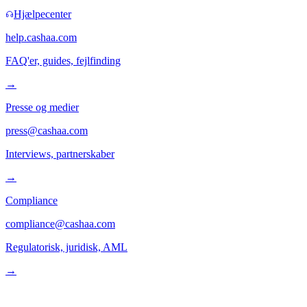
Hjælpecenter
help.cashaa.com
FAQ'er, guides, fejlfinding
→
Presse og medier
press@cashaa.com
Interviews, partnerskaber
→
Compliance
compliance@cashaa.com
Regulatorisk, juridisk, AML
→
Følg os