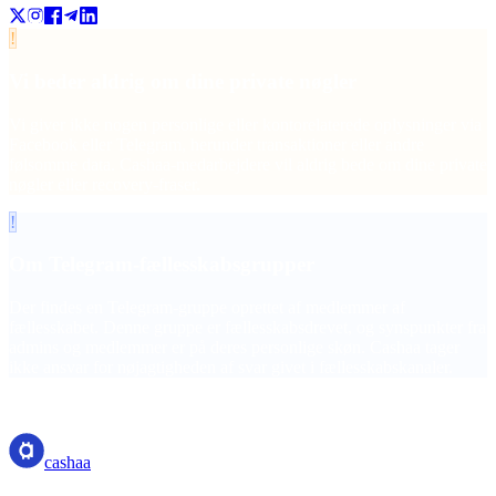
!
Vi beder aldrig om dine private nøgler
Vi giver ikke nogen personlige eller kontorelaterede oplysninger via
Facebook eller Telegram, herunder transaktioner eller andre
følsomme data. Cashaa-medarbejdere vil aldrig bede om dine private
nøgler eller recovery-fraser.
!
Om Telegram-fællesskabsgrupper
Der findes en Telegram-gruppe oprettet af medlemmer af
fællesskabet. Denne gruppe er fællesskabsdrevet, og synspunkter fra
admins og medlemmer er på deres personlige skøn. Cashaa tager
ikke ansvar for nøjagtigheden af svar givet i fællesskabskanaler.
cashaa
cashaa