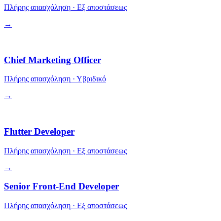
Πλήρης απασχόληση
·
Εξ αποστάσεως
→
Ηγεσία
Chief Marketing Officer
Πλήρης απασχόληση
·
Υβριδικό
→
Μηχανική
Flutter Developer
Πλήρης απασχόληση
·
Εξ αποστάσεως
→
Senior Front-End Developer
Πλήρης απασχόληση
·
Εξ αποστάσεως