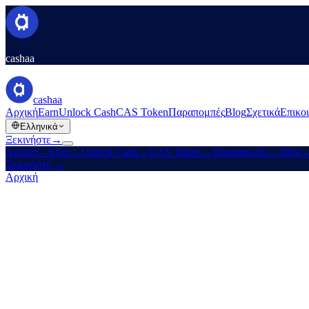
cashaa
cashaa
Αρχική
Earn
Unlock Cash
CAS Token
Παραπομπές
Blog
Σχετικά
Επικο
Ελληνικά
Ξεκινήστε
→
Αρχική
→
Earn
→
Unlock Cash
→
CAS Token
→
Παραπομπές
→
Blog
Ξεκινήστε
→
Αρχική
/
Καριέρες