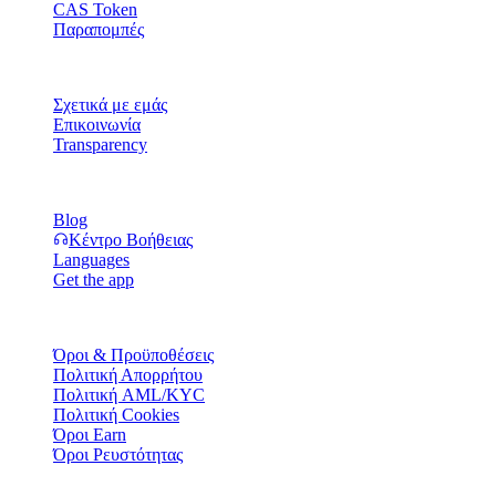
CAS Token
Παραπομπές
Εταιρεία
Σχετικά με εμάς
Επικοινωνία
Transparency
Πόροι
Blog
Κέντρο Βοήθειας
Languages
Get the app
Νομικά
Όροι & Προϋποθέσεις
Πολιτική Απορρήτου
Πολιτική AML/KYC
Πολιτική Cookies
Όροι Earn
Όροι Ρευστότητας
Ορισμένες ή όλες οι υπηρεσίες του πορτοφολιού Cashaa, ορισμένες