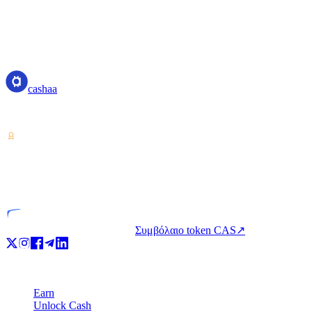
cashaa
cashaa
Πάροχος υπηρεσιών κρυπτο-στοιχείων — αδειοδοτημένος από την Κό
VASP
Αδειοδοτημένη οντότητα
Συμβόλαιο token CAS
↗
Προϊόν
Earn
Unlock Cash