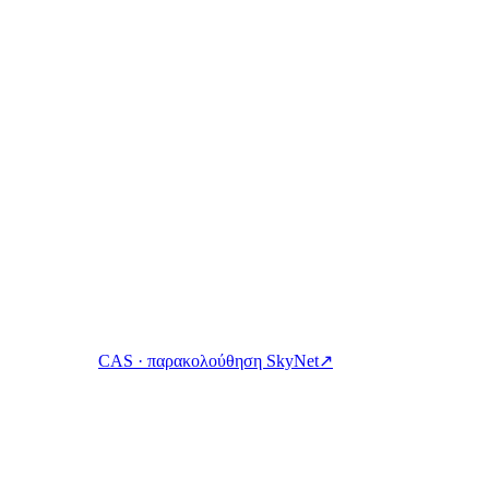
στα Ρίκα. Κερδίστε, δανειστείτε και δαπανήστε κρυπτονομίσματα μ
CAS · παρακολούθηση SkyNet
↗