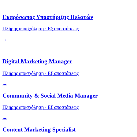
Λειτουργίες
Εκπρόσωπος Υποστήριξης Πελατών
Πλήρης απασχόληση
·
Εξ αποστάσεως
→
Ανάπτυξη
Digital Marketing Manager
Πλήρης απασχόληση
·
Εξ αποστάσεως
→
Community & Social Media Manager
Πλήρης απασχόληση
·
Εξ αποστάσεως
→
Content Marketing Specialist