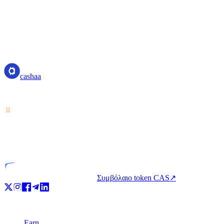
1
%
7
Aggregate activity from our private development org · no code, commit
cashaa
cashaa
Πάροχος υπηρεσιών κρυπτο-στοιχείων — αδειοδοτημένος από την Κό
VASP
Αδειοδοτημένη οντότητα
Συμβόλαιο token CAS
↗
Προϊόν
Earn