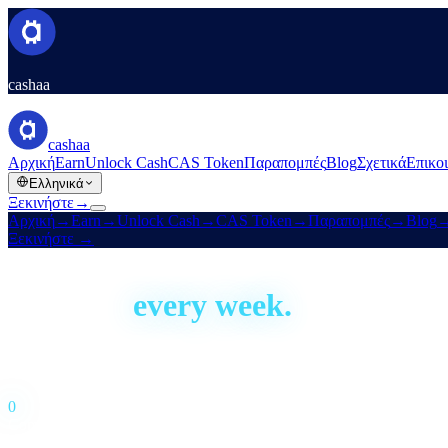
cashaa
cashaa
Αρχική
Earn
Unlock Cash
CAS Token
Παραπομπές
Blog
Σχετικά
Επικο
Ελληνικά
Ξεκινήστε
→
Αρχική
→
Earn
→
Unlock Cash
→
CAS Token
→
Παραπομπές
→
Blog
Ξεκινήστε
→
Built in the open
We ship,
every week.
Cashaa has been building since 2016. This is our development activity
Live · auto-updated daily
Last shipped
16 hours ago
0
Commits · 52 weeks
0