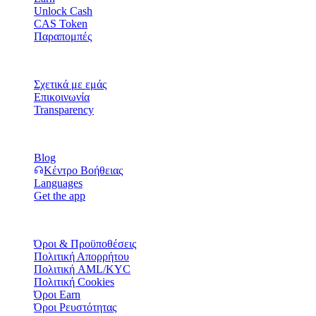
Unlock Cash
CAS Token
Παραπομπές
Εταιρεία
Σχετικά με εμάς
Επικοινωνία
Transparency
Πόροι
Blog
Κέντρο Βοήθειας
Languages
Get the app
Νομικά
Όροι & Προϋποθέσεις
Πολιτική Απορρήτου
Πολιτική AML/KYC
Πολιτική Cookies
Όροι Earn
Όροι Ρευστότητας