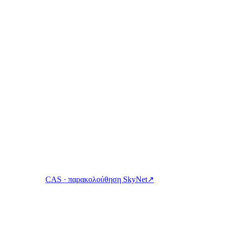
 messages, or contributor identities are shown · refreshed automaticall
στα Ρίκα. Κερδίστε, δανειστείτε και δαπανήστε κρυπτονομίσματα μ
CAS · παρακολούθηση SkyNet
↗