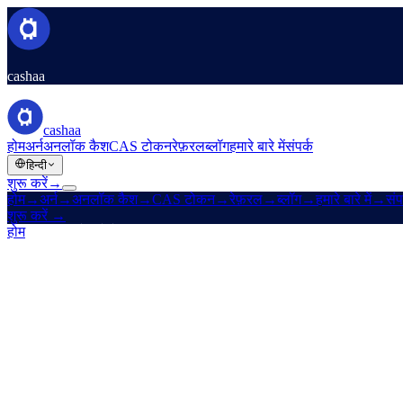
cashaa
cashaa
होम
अर्न
अनलॉक कैश
CAS टोकन
रेफ़रल
ब्लॉग
हमारे बारे में
संपर्क
हिन्दी
शुरू करें
→
होम
→
अर्न
→
अनलॉक कैश
→
CAS टोकन
→
रेफ़रल
→
ब्लॉग
→
हमारे बारे में
→
संप
शुरू करें
→
होम
/
कंपनी
/
हमारे बारे में
→