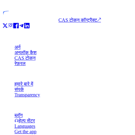
लाइसेंस प्राप्त इकाई
CAS टोकन कॉन्ट्रैक्ट
↗
प्रोडक्ट
अर्न
अनलॉक कैश
CAS टोकन
रेफ़रल
कंपनी
हमारे बारे में
संपर्क
Transparency
संसाधन
ब्लॉग
हेल्प सेंटर
Languages
Get the app