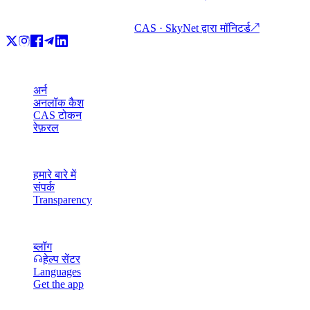
CAS · SkyNet द्वारा मॉनिटर्ड
↗
प्रोडक्ट
अर्न
अनलॉक कैश
CAS टोकन
रेफ़रल
कंपनी
हमारे बारे में
संपर्क
Transparency
संसाधन
ब्लॉग
हेल्प सेंटर
Languages
Get the app
लीगल