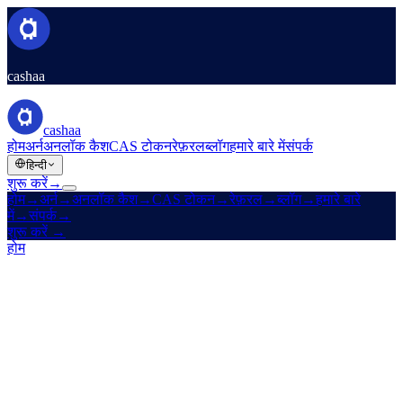
cashaa
cashaa
होम
अर्न
अनलॉक कैश
CAS टोकन
रेफ़रल
ब्लॉग
हमारे बारे में
संपर्क
हिन्दी
शुरू करें
→
होम
→
अर्न
→
अनलॉक कैश
→
CAS टोकन
→
रेफ़रल
→
ब्लॉग
→
हमारे बारे
में
→
संपर्क
→
शुरू करें
→
होम
/
करियर