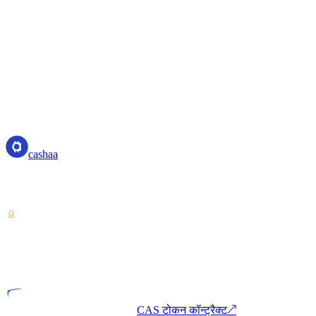
cashaa
cashaa
क्रिप्टो-एसेट सेवा प्रदाता — कोस्टा रिका से लाइसेंस प्राप्त। एक ही खाते से
क्रिप्टो पर अर्न करें, उधार लें और खर्च करें।
VASP
लाइसेंस प्राप्त इकाई
CAS टोकन कॉन्ट्रैक्ट
↗