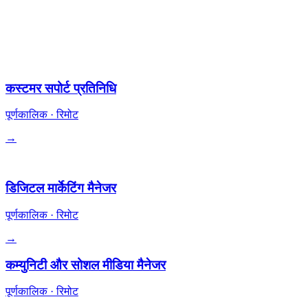
सभी रिमोट-फ़र्स्ट। कुछ रोल्स में इक्विटी। प्रतिस्पर्धी कॉम्प + वैकल्पिक
क्रिप्टो भुगतान।
संचालन
कस्टमर सपोर्ट प्रतिनिधि
पूर्णकालिक
·
रिमोट
→
ग्रोथ
डिजिटल मार्केटिंग मैनेजर
पूर्णकालिक
·
रिमोट
→
कम्युनिटी और सोशल मीडिया मैनेजर
पूर्णकालिक
·
रिमोट