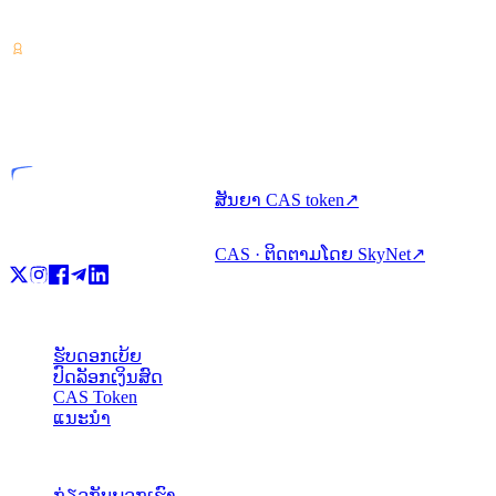
ດຽວ.
VASP
ນິຕິບຸກຄົນທີ່ໄດ້ຮັບໃບອະນຸຍາດ
ສັນຍາ CAS token
↗
CAS · ຕິດຕາມໂດຍ SkyNet
↗
ຜະລິດຕະພັນ
ຮັບດອກເບ້ຍ
ປົດລັອກເງິນສົດ
CAS Token
ແນະນຳ
ບໍລິສັດ
ກ່ຽວກັບພວກເຮົາ