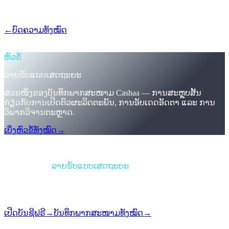
ມຸງຄຸນຄ່າ, ການແຂ່ງລະດັບ, ການລ໋ອກໂທເຄນ — ໝົດໄປ. ດອກເບ້ຍ
ດຽວກັນສຳລັບທຸກຄົນ, ກຳນົດແນ່ນອນ, ລ໋ອກໄວ້ໃນຕອນສະໝັກ.
←
ບົດຄວາມທັງໝົດ
/blog/
the-new-cashaa-no-hoops-no-tokens-just-
the-best-rates-in-cefi
ຫົວຂໍ້
ລາຍຮັບແບບເສດຖະຍະ
ສ່ວນໜຶ່ງຂອງບັນທຶກພາກສະໜາມ Cashaa — ການສະຫຼຸບສັ້ນ
ກ່ຽວກັບການເປີດຕົວຜະລິດຕະພັນ, ການອັບເດດອັດຕາ ແລະ ການ
ວິພາກວິຈານຕະຫຼາດ.
ເບິ່ງຫົວຂໍ້ທັງໝົດ
→
ການສະຫຼຸບ
ໝວດໝູ່
ລາຍຮັບແບບເສດຖະຍະ
ຮູບແບບ
ບັນທຶກພາກສະໜາມ
ການອ່ານ
1 ນາທີ
ສະບັບ
#06
ເປີດບັນຊີຟຣີ
→
ບັນທຶກພາກສະໜາມທັງໝົດ
→
i