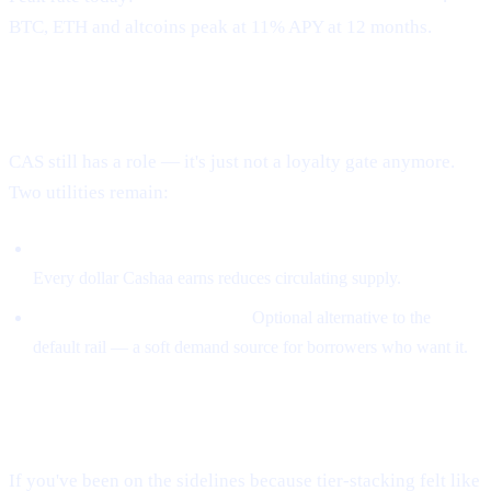
BTC, ETH and altcoins peak at 11% APY at 12 months.
Where CAS fits in now
CAS still has a role — it's just not a loyalty gate anymore.
Two utilities remain:
5% of revenue buys CAS on the open market and burns it.
Every dollar Cashaa earns reduces circulating supply.
Loans can be repaid in CAS.
Optional alternative to the
default rail — a soft demand source for borrowers who want it.
What this means for you
If you've been on the sidelines because tier-stacking felt like