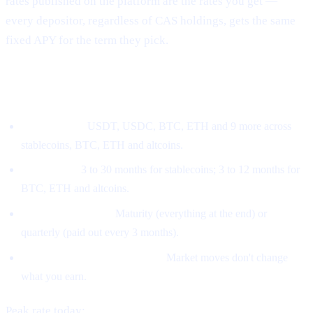
rates published on the platform are the rates you get —
every depositor, regardless of CAS holdings, gets the same
fixed APY for the term they pick.
How the new model works
Pick an asset.
USDT, USDC, BTC, ETH and 9 more across
stablecoins, BTC, ETH and altcoins.
Pick a term.
3 to 30 months for stablecoins; 3 to 12 months for
BTC, ETH and altcoins.
Pick a payout style.
Maturity (everything at the end) or
quarterly (paid out every 3 months).
The rate locks at subscription.
Market moves don't change
what you earn.
Peak rate today:
21% APY on stablecoins at 30 months
.