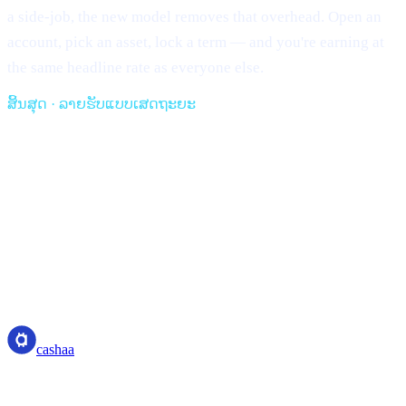
a side-job, the new model removes that overhead. Open an
account, pick an asset, lock a term — and you're earning at
the same headline rate as everyone else.
ສິ້ນສຸດ · ລາຍຮັບແບບເສດຖະຍະ
cashaa
cashaa
ຜູ້ໃຫ້ບໍລິການຊັບສິນຄຣິບໂຕ — ໄດ້ຮັບໃບອະນຸຍາດຈາກປະເທດ
Costa Rica. ຮັບດອກເບ້ຍ, ກູ້ຢືມ, ແລະ ໃຊ້ຈ່າຍຄຣິບໂຕດ້ວຍບັນຊີ