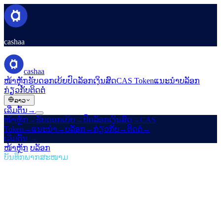
cashaa
cashaa
ໜ້າຫຼັກ
ຮັບດອກເບ້ຍ
ປົດລັອກເງິນສົດ
CAS Token
ແນະນຳ
ບລັອກ
ກ່ຽວກັບ
ຕິດຕໍ່
ລາວ
ເລີ່ມຕົ້ນ
→
ໜ້າຫຼັກ
→
ຮັບດອກເບ້ຍ
→
ປົດລັອກເງິນສົດ
→
CAS
Token
→
ແນະນຳ
→
ບລັອກ
→
ກ່ຽວກັບ
→
ຕິດຕໍ່
→
ເລີ່ມຕົ້ນ
→
ໜ້າຫຼັກ
/
ບລັອກ
/
ລາຍຮັບແບບເສດຖະຍະ
ບັນທຶກພາກສະໜາມ
ລາຍຮັບແບບເສດຖະຍະ
ສະບັບທີ 06 · 1 ນາທີໃນ
ການອ່ານ
Cashaa ໃໝ່: ບໍ່ມີອຸປະສັກ, ບໍ່ມີໂທເຄນ — ມີ
ແຕ່ດອກເບ້ຍດີທີ່ສຸດໃນ CeFi