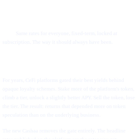
ບົດຄວາມນີ້ມີໃຫ້ໃນພາສາອັງກິດ. ການແປບົດເຕັມຈະມາໄວໆນີ້ —
ຫົວຂໍ້ ແລະ ບົດສະຫຼຸບຂ້າງເທິງແມ່ນແປແລ້ວ.
Loyalty mazes, tier games, token-locking gymnastics —
gone.
Same rates for everyone, fixed-term, locked at
subscription. The way it should always have been.
What changed
For years, CeFi platforms gated their best yields behind
opaque loyalty schemes. Stake more of the platform's token,
climb a tier, unlock a slightly better APY. Sell the token, lose
the tier. The result: returns that depended more on token
speculation than on the underlying business.
The new Cashaa removes the gate entirely. The headline