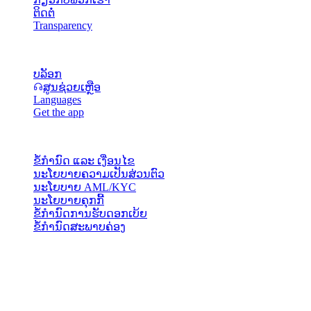
ຕິດຕໍ່
Transparency
ແຫຼ່ງຂໍ້ມູນ
ບລັອກ
ສູນຊ່ວຍເຫຼືອ
Languages
Get the app
ກົດໝາຍ
ຂໍ້ກຳນົດ ແລະ ເງື່ອນໄຂ
ນະໂຍບາຍຄວາມເປັນສ່ວນຕົວ
ນະໂຍບາຍ AML/KYC
ນະໂຍບາຍຄຸກກີ້
ຂໍ້ກຳນົດການຮັບດອກເບ້ຍ
ຂໍ້ກຳນົດສະພາບຄ່ອງ
ບໍລິການກະເປົາເງິນ Cashaa ທັງໝົດ ຫຼື ບາງສ່ວນ, ບາງຄຸນສົມບັດ, ຫຼື
ບາງຊັບສິນດິຈິຕອນ, ບໍ່ສາມາດໃຊ້ໄດ້ໃນບາງເຂດອຳນາດ, ລວມເຖິງ
ບ່ອນທີ່ມີຂໍ້ຈຳກັດ ຫຼື ຂໍ້ຈຳກັດອາດຈະນຳໃຊ້, ດັ່ງທີ່ລະບຸໄວ້ໃນ
ແພລດຟອມ Cashaa ແລະ ໃນຂໍ້ກຳນົດ ແລະ ເງື່ອນໄຂທົ່ວໄປທີ່
ກ່ຽວຂ້ອງ.