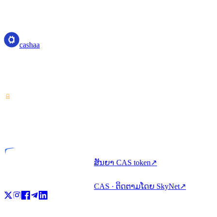
cashaa
cashaa
ຜູ້ໃຫ້ບໍລິການຊັບສິນຄຣິບໂຕ — ໄດ້ຮັບໃບອະນຸຍາດຈາກປະເທດ
Costa Rica. ຮັບດອກເບ້ຍ, ກູ້ຢືມ, ແລະ ໃຊ້ຈ່າຍຄຣິບໂຕດ້ວຍບັນຊີ
ດຽວ.
VASP
ນິຕິບຸກຄົນທີ່ໄດ້ຮັບໃບອະນຸຍາດ
ສັນຍາ CAS token
↗
CAS · ຕິດຕາມໂດຍ SkyNet
↗
ຜະລິດຕະພັນ