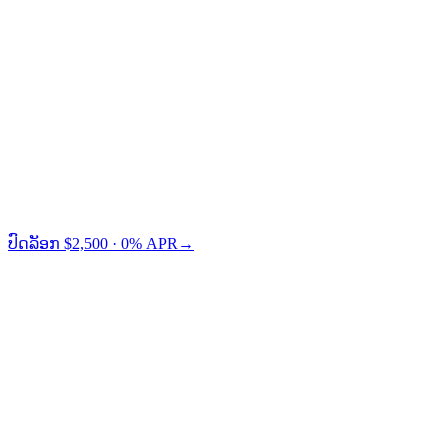
Credit Card
TradFi
Cashaa ປະຢັດໃຫ້ທ່ານ $73 ທຽບກັບ Nexo.
ປົດລັອກ $2,500 · 0% APR
→
§ ການກຳນົດລາຄາ LTV
ເລືອກ LTV ຂອງທ່ານ.
LTV ຕ່ຳ = ຄວາມສ່ຽງຕ່ຳ = APR ຕ່ຳ. ທ່ານເລືອກບ່ອນທີ່ທ່ານ
ຕ້ອງການຢູ່ໃນເສັ້ນໂຄ້ງ.
← ປັດເພື່ອປຽບທຽບລະດັບ LTV →