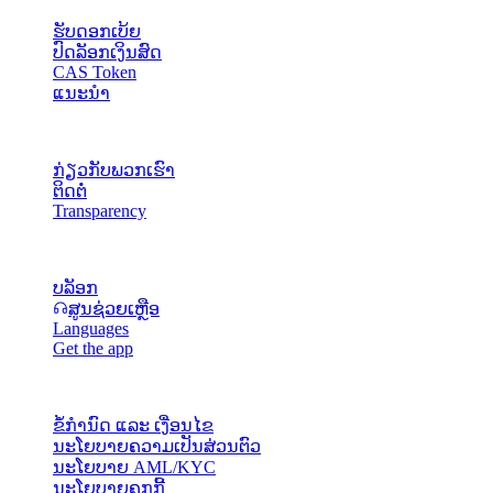
ຮັບດອກເບ້ຍ
ປົດລັອກເງິນສົດ
CAS Token
ແນະນຳ
ບໍລິສັດ
ກ່ຽວກັບພວກເຮົາ
ຕິດຕໍ່
Transparency
ແຫຼ່ງຂໍ້ມູນ
ບລັອກ
ສູນຊ່ວຍເຫຼືອ
Languages
Get the app
ກົດໝາຍ
ຂໍ້ກຳນົດ ແລະ ເງື່ອນໄຂ
ນະໂຍບາຍຄວາມເປັນສ່ວນຕົວ
ນະໂຍບາຍ AML/KYC
ນະໂຍບາຍຄຸກກີ້