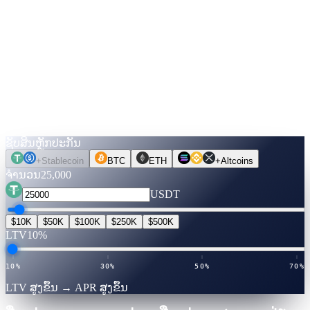
20%
30%
50%
70%
ສູງສຸດ
↓
ຄຳນວນຕົວເລກ.
ກ່ອນທ່ານຈະຍ້າຍຫຼຽນ.
ເລືອກຊັບສິນ, ຈຳນວນ, ໄລຍະ. ອັດຕາໄດ້ຮັບການຢັ້ງຢືນສົດ. ສະຫຼັບ
ໄປທີ່ ປົດລັອກເງິນສົດ ເພື່ອເບິ່ງວ່າທ່ານສາມາດກູ້ຢືມໄດ້ເທົ່າໃດ — ບໍ່
ກວດສະຫຼັກສິນເຊື່ອ, ບໍ່ຕ້ອງຂາຍ.
ຊັບສິນຫຼັກປະກັນ
+
Stablecoin
BTC
ETH
+
Altcoins
ຈຳນວນ
25,000
USDT
$10K
$50K
$100K
$250K
$500K
LTV
10%
10%
30%
50%
70%
LTV ສູງຂຶ້ນ → APR ສູງຂຶ້ນ