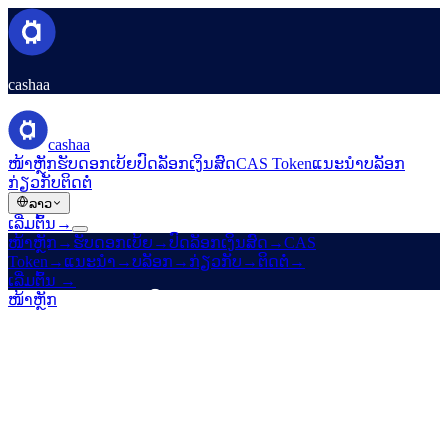
cashaa
cashaa
ໜ້າຫຼັກ
ຮັບດອກເບ້ຍ
ປົດລັອກເງິນສົດ
CAS Token
ແນະນຳ
ບລັອກ
ກ່ຽວກັບ
ຕິດຕໍ່
ລາວ
ເລີ່ມຕົ້ນ
→
ໜ້າຫຼັກ
→
ຮັບດອກເບ້ຍ
→
ປົດລັອກເງິນສົດ
→
CAS
Token
→
ແນະນຳ
→
ບລັອກ
→
ກ່ຽວກັບ
→
ຕິດຕໍ່
→
ເລີ່ມຕົ້ນ
→
ໜ້າຫຼັກ
/
ຜະລິດຕະພັນ
/
ປົດລັອກເງິນສົດ