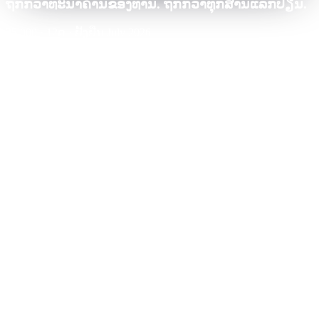
ຖືກກວ່າທະນາຄານຂອງທ່ານ. ຖືກກວ່າທຸກສານແລກປ່ຽນ.
25,000
·
12
ດ
·
ຢັ້ງຢືນ July 2026
Cashaa · ອັດຕາທີ່ຖືກທີ່ສຸດ
ຜູ້ຊະນະ
0.0
%
APR
·
ຕາຕະລາງອັດຕາທີ່ໄດ້ຮັບການຢັ້ງຢືນ
ທ່ານຈະຈ່າຍ
-
$
0
ຕະຫຼອດໄລຍະ
Nexo
CeFi
Aave
CeFi