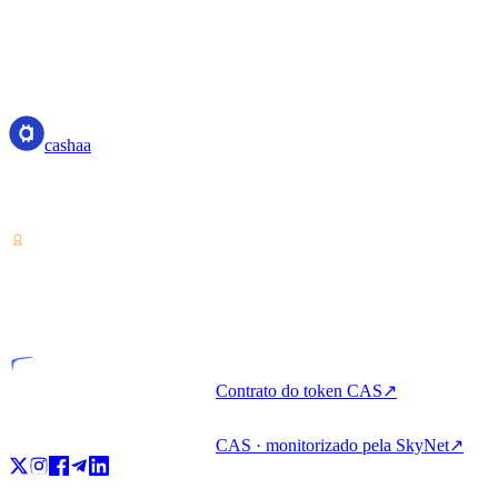
cashaa
cashaa
Prestador de serviços de criptoativos — licenciado a partir da Costa
Rica. Renda, peça emprestado e gaste cripto com uma só conta.
VASP
Entidade licenciada
Contrato do token CAS
↗
CAS · monitorizado pela SkyNet
↗