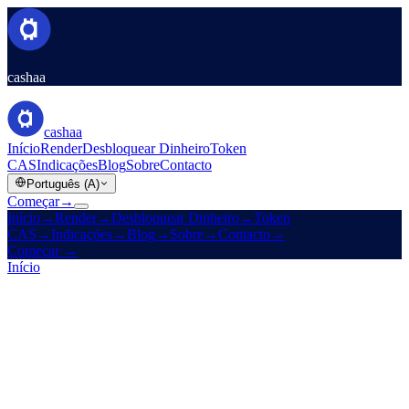
cashaa
cashaa
Início
Render
Desbloquear Dinheiro
Token
CAS
Indicações
Blog
Sobre
Contacto
Português (A)
Começar
→
Início
→
Render
→
Desbloquear Dinheiro
→
Token
CAS
→
Indicações
→
Blog
→
Sobre
→
Contacto
→
Começar
→
Início
/
Produtos
/
Depósito a Prazo