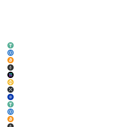
Leading rates
USDT
21
%
USDC
21
%
BTC
11
%
ETH
11
%
SOL
11
%
BNB
11
%
XRP
11
%
ADA
11
%
USDT
21
%
USDC
21
%
BTC
11
%