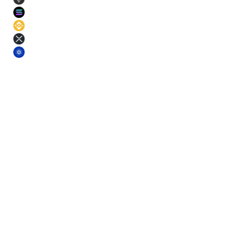
ETH
11
%
SOL
11
%
BNB
11
%
XRP
11
%
ADA
11
%
§ Prazos
Escolha um prazo. Fixe a taxa.
Prazos mais longos rendem mais. Cada prazo traz um pequeno
bónus de rendimento base por cima do APR do ativo.
Curto
3
m
Taxa fixa
Médio
6
m