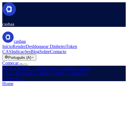
cashaa
cashaa
Início
Render
Desbloquear Dinheiro
Token
CAS
Indicações
Blog
Sobre
Contacto
Português (A)
Começar
→
Início
→
Render
→
Desbloquear Dinheiro
→
Token
CAS
→
Indicações
→
Blog
→
Sobre
→
Contacto
→
Começar
→
Home
/
Legal
/
Terms & Conditions
On this page