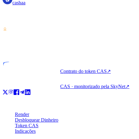
cashaa
Prestador de serviços de criptoativos — licenciado a partir da Costa
Rica. Renda, peça emprestado e gaste cripto com uma só conta.
VASP
Entidade licenciada
Contrato do token CAS
↗
CAS · monitorizado pela SkyNet
↗
Produto
Render
Desbloquear Dinheiro
Token CAS
Indicações