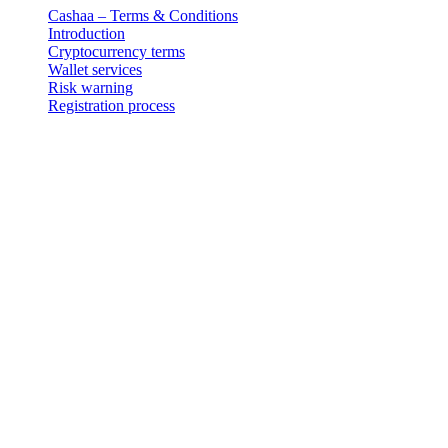
Cashaa – Terms & Conditions
Introduction
Cryptocurrency terms
Wallet services
Risk warning
Registration process
Aviso legal
Importante: Este documento legal é autêntico apenas na versão em
inglês. As traduções são fornecidas por conveniência. Em caso de
qualquer discrepância entre a versão em inglês e uma tradução,
prevalece a versão em inglês.
Cashaa – Terms & Conditions
Introduction
Cashaa is the trading name and it’s crypto wallet and exchange
services are provided under the brand name « Cashaa ».
Additionally, these Terms and Conditions constitute a legally
binding agreement made between you and 3-102-942115,
SOCIEDAD DE RESPONSABILIDAD LIMITADA (Corporate