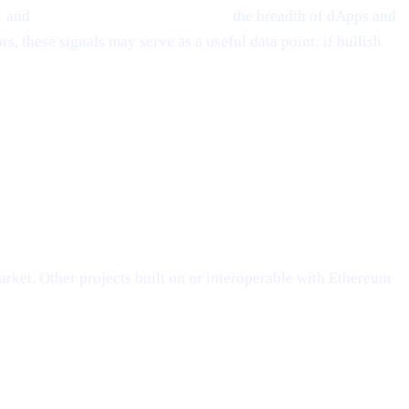
s
and
Layer-2 scalability solutions,
the breadth of dApps and
, these signals may serve as a useful data point: if bullish
rket. Other projects built on or interoperable with Ethereum