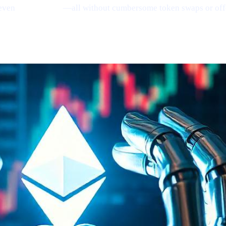
even
earn Bitcoin
—all without cumbersome token swaps or off
ing
(via Santiment)