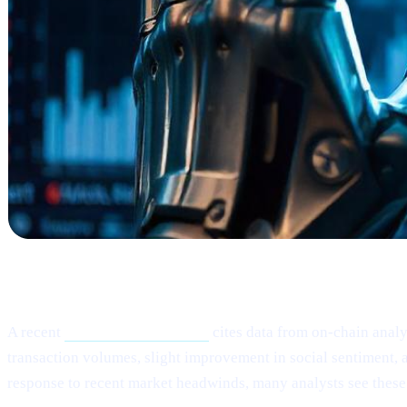
What Happened?
A recent
Cointelegraph article
cites data from on-chain analy
transaction volumes, slight improvement in social sentiment, a
response to recent market headwinds, many analysts see these 