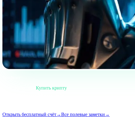
Брифинг
Категория
Купить крипту
Формат
Полевая заметка
Чтение
5 мин
Выпуск
#01
Открыть бесплатный счёт
→
Все полевые заметки
→
i
Эта статья доступна на английском. Переводы полных публика