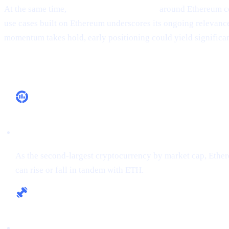
At the same time,
ecosystem development
around Ethereum co
use cases built on Ethereum underscores its ongoing relevance, 
momentum takes hold, early positioning could yield significan
Why It Matters
Market Leadership
As the second-largest cryptocurrency by market cap, Ethere
can rise or fall in tandem with ETH.
Fundamental Strength