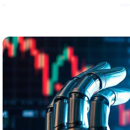
to
earn interest on crypto, borrow money from crypto,
and 
Ethereum
Shows
Mild Signs of Rebound