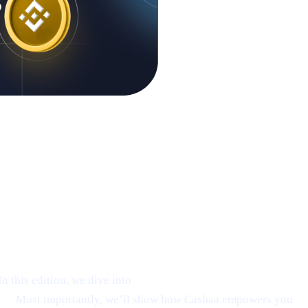
 this edition, we dive into
Ethereum’s emerging rebound
on.
Most importantly, we’ll show how Cashaa empowers you