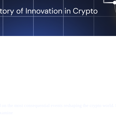
n the most consequential events reshaping the crypto world. In
examine
Anthony Scaramucci’s bullish $200K Bitcoin predicti