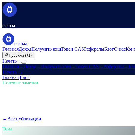
cashaa
cashaa
Главная
Доход
Получить кэш
Токен CAS
Рефералы
Блог
О нас
Кон
Русский (К)
Начать
→
Главная
→
Доход
→
Получить кэш
→
Токен CAS
→
Рефералы
→
Бл
Начать
→
Главная
/
Блог
/
Купить крипту
Полевые заметки
Купить крипту
Выпуск 01 · 5 мин чтения
Будь впереди в крипто: покупай, зараб
Крипто-рынок развивается быстро — успеваешь? Узнай, как Cash
←
Все публикации
/blog/
stay-ahead-get-earning-interest-on-crypto
Тема