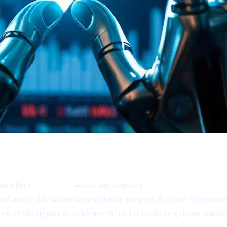
tics firm
Santiment,
which has detected
“mild signs of reboun
nd noticeable wallet accumulation patterns that hint at a poten
on-chain signals as evidence that ETH could be gaining tractio