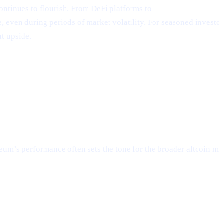
ntinues to flourish. From DeFi platforms to
NFT marketplace
even during periods of market volatility. For seasoned investors
t upside.
um’s performance often sets the tone for the broader altcoin ma