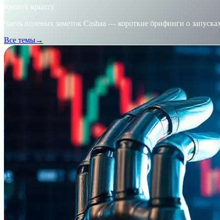
Купить крипту
Часть полевых заметок Cashaa — короткие брифинги о запуска
Все темы
→