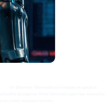
ding”
for Ethereum. These indicators include an uptick in
tial bullish divergence. While Ethereum’s price has wavered in
n for a more sustained recovery.