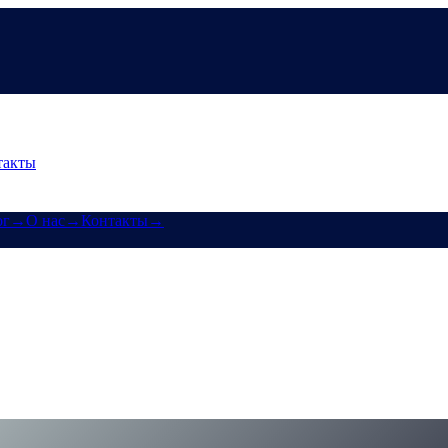
такты
ог
→
О нас
→
Контакты
→
атывай Bitcoin и получай проценты
aa позволяет покупать крипту, зарабатывать Bitcoin и получать