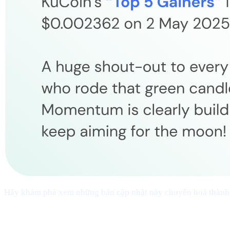
Hãy khám phá xem những bản cập nhật này chuyển hoá thành ph
## 1 | Mở rộng đa chain
— mạng mới, ch