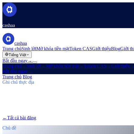
cashaa
cashaa
Trang chủ
Sinh lời
Mở khóa tiền mặt
Token CAS
Giới thiệu
Blog
Giới th
Tiếng Việt
Bắt đầu ngay
→
Trang chủ
→
Sinh lời
→
Mở khóa tiền mặt
→
Token CAS
→
Giới thiệu
Bắt đầu ngay
→
Trang chủ
/
Blog
/
Kiếm Bitcoin
Ghi chú thực địa
Kiếm Bitcoin
Số 03 · 7 phút đọc
Cashaa: CAS Tăng Vọt, Kế Hoạch Earn 
Token CAS tăng vọt, Baiba Broka chuyển tiếp Un:Block 2025, và 
←
Tất cả bài đăng
/blog/
cashaa-cas-surge-trump-earn-plans-and-unblo
Chủ đề