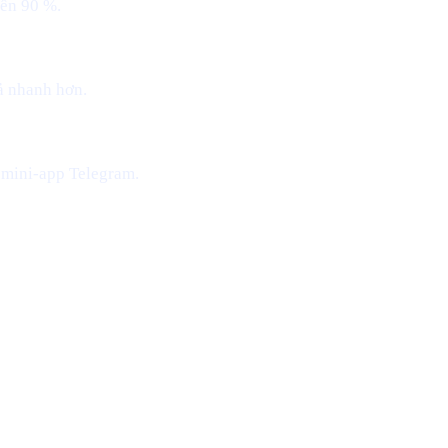
đến 90 %.
ả nhanh hơn.
 mini-app Telegram.