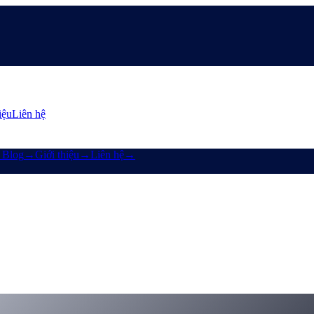
iệu
Liên hệ
→
Blog
→
Giới thiệu
→
Liên hệ
→
$TRUMP & Un:Block
$TRUMP gia nhập các kế hoạch Earn & Borrow 6–24 tháng của Cashaa
ck