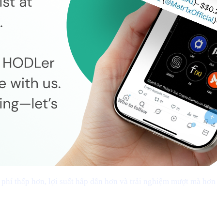
í thấp hơn, lợi suất hấp dẫn hơn và trải nghiệm mượt mà hơn 
uyển khoản không ma sát