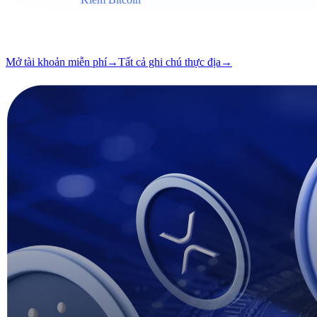
Định dạng
Ghi chú thực địa
Đọc
7 phút
Số
#03
Mở tài khoản miễn phí
→
Tất cả ghi chú thực địa
→