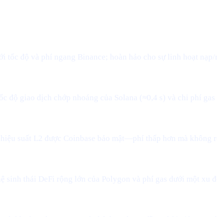
CÓ NGHĨA GÌ VỚI BẠN
i tốc độ và phí ngang Binance; hoàn hảo cho sự linh hoạt nạp/r
tốc độ giao dịch chớp nhoáng của Solana (≈0,4 s) và chi phí gas
hiệu suất L2 được Coinbase bảo mật—phí thấp hơn mà không rờ
ệ sinh thái DeFi rộng lớn của Polygon và phí gas dưới một xu để