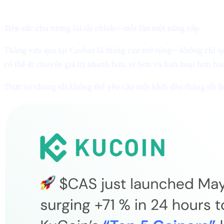
Chào mừng đến với Cashaa Pulse – Số #13!
Tiếp sức cho tương lai tài chính—mỗi lần một nâng cấp
Tháng vừa qua tại Cashaa là tháng của mở rộng—không chỉ qua
có thể di chuyển giá trị nhanh hơn, rẻ hơn và linh hoạt hơn bao
Thực sự chúng tôi không thể yêu cầu một khởi đầu tháng tốt h