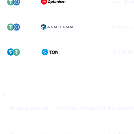
Truy cập t
Di chuyển 
Chuyển kho
Vì sao điều này quan trọng
1
Phí mạng thấp hơn → APR Earn ròng cao hơn cho stablecoi
2