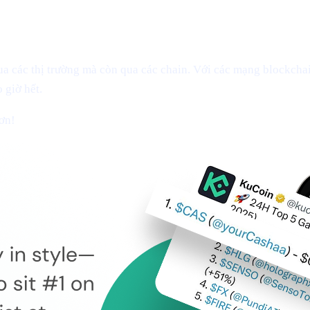
 các thị trường mà còn qua các chain. Với các mạng blockchai
 giờ hết.
ơn!