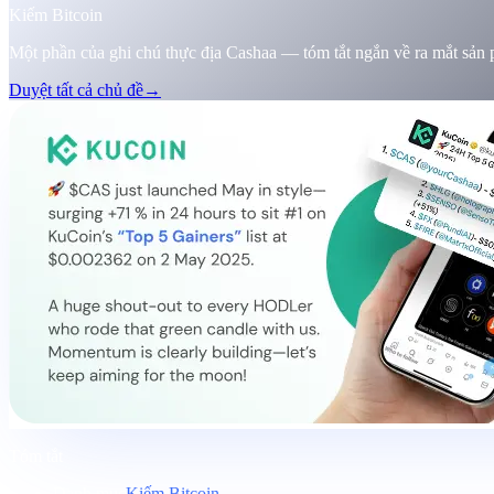
Kiếm Bitcoin
Một phần của ghi chú thực địa Cashaa — tóm tắt ngắn về ra mắt sản ph
Duyệt tất cả chủ đề
→
Tóm tắt
Danh mục
Kiếm Bitcoin