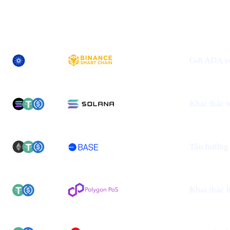
TÀI SẢN
MẠNG ĐƯỢC HỖ TRỢ MỚI
ĐIỀU NÀY 
Gửi ADA vớ
Khai thác 
Tận hưởng 
Khai thác h