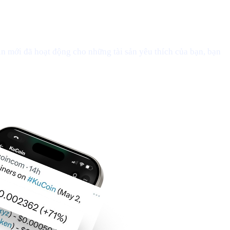
n mới đã hoạt động cho những tài sản yêu thích của bạn, bạn