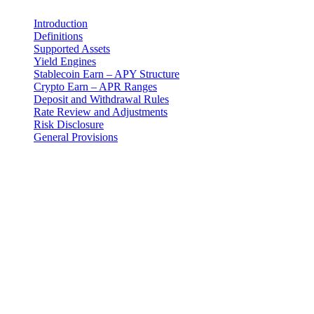
Introduction
Definitions
Supported Assets
Yield Engines
Stablecoin Earn – APY Structure
Crypto Earn – APR Ranges
Deposit and Withdrawal Rules
Rate Review and Adjustments
Risk Disclosure
General Provisions
Thông báo pháp lý
Quan trọng: Tài liệu pháp lý này chỉ có giá trị pháp lý ở phiên bản
tiếng Anh. Các bản dịch được cung cấp nhằm mục đích thuận tiện.
Trong trường hợp có bất kỳ sự khác biệt nào giữa phiên bản tiếng
Anh và bản dịch, phiên bản tiếng Anh sẽ được ưu tiên áp dụng.
Introduction
These Earn Terms are an addendum to the master Terms and
Conditions and govern your use of the Earn Program provided by 3-
102-942115, SOCIEDAD DE RESPONSABILIDAD LIMITADA