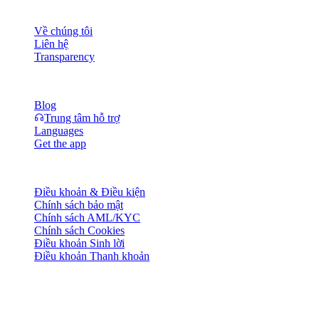
Công ty
Về chúng tôi
Liên hệ
Transparency
Tài nguyên
Blog
Trung tâm hỗ trợ
Languages
Get the app
Pháp lý
Điều khoản & Điều kiện
Chính sách bảo mật
Chính sách AML/KYC
Chính sách Cookies
Điều khoản Sinh lời
Điều khoản Thanh khoản
Toàn bộ hoặc một phần dịch vụ ví Cashaa, một số tính năng hoặc
một số Tài sản Số có thể không khả dụng tại một số khu vực pháp
lý, bao gồm các nơi áp dụng hạn chế hoặc giới hạn, như được nêu
trên Nền tảng Cashaa và trong các điều khoản và điều kiện chung