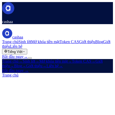
cashaa
cashaa
Trang chủ
Sinh lời
Mở khóa tiền mặt
Token CAS
Giới thiệu
Blog
Giới
thiệu
Liên hệ
Tiếng Việt
Bắt đầu ngay
→
Trang chủ
→
Sinh lời
→
Mở khóa tiền mặt
→
Token CAS
→
Giới
thiệu
→
Blog
→
Giới thiệu
→
Liên hệ
→
Bắt đầu ngay
→
Trang chủ
/
Pháp lý
/
Earn Terms
Trên trang này