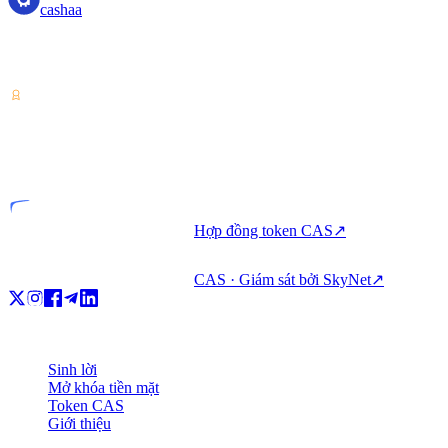
cashaa
Nhà cung cấp dịch vụ tài sản crypto — được cấp phép tại Costa
Rica. Sinh lời, vay và chi tiêu crypto trong một tài khoản duy nhất.
VASP
Đơn vị được cấp phép
Hợp đồng token CAS
↗
CAS · Giám sát bởi SkyNet
↗
Sản phẩm
Sinh lời
Mở khóa tiền mặt
Token CAS
Giới thiệu