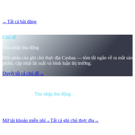
Mê cung thành viên, trò chơi cấp bậc, vận động khóa token — đã
hết. Cùng một lãi suất cho mọi người, kỳ hạn cố định, khóa khi
đăng ký.
←
Tất cả bài đăng
/blog/
the-new-cashaa-no-hoops-no-tokens-just-
the-best-rates-in-cefi
Chủ đề
Thu nhập thụ động
Một phần của ghi chú thực địa Cashaa — tóm tắt ngắn về ra mắt sản
phẩm, cập nhật lãi suất và bình luận thị trường.
Duyệt tất cả chủ đề
→
Tóm tắt
Danh mục
Thu nhập thụ động
Định dạng
Ghi chú thực địa
Đọc
2 phút
Số
#06
Mở tài khoản miễn phí
→
Tất cả ghi chú thực địa
→
Mê cung loyalty, trò chơi cấp bậc, các bài thể dục khóa