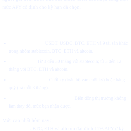
mức APY cố định cho kỳ hạn đã chọn.
Mô hình mới hoạt động như thế nào
Chọn một tài sản.
USDT, USDC, BTC, ETH và 9 tài sản khác
trong nhóm stablecoin, BTC, ETH và altcoin.
Chọn kỳ hạn.
Từ 3 đến 30 tháng với stablecoin; từ 3 đến 12
tháng với BTC, ETH và altcoin.
Chọn kiểu nhận lãi.
Cuối kỳ (toàn bộ vào cuối kỳ) hoặc hàng
quý (trả mỗi 3 tháng).
Lãi suất được khóa khi đăng ký.
Biến động thị trường không
làm thay đổi mức bạn nhận được.
Mức cao nhất hôm nay:
21% APY trên stablecoin với kỳ
hạn 30 tháng
. BTC, ETH và altcoin đạt đỉnh 11% APY ở kỳ