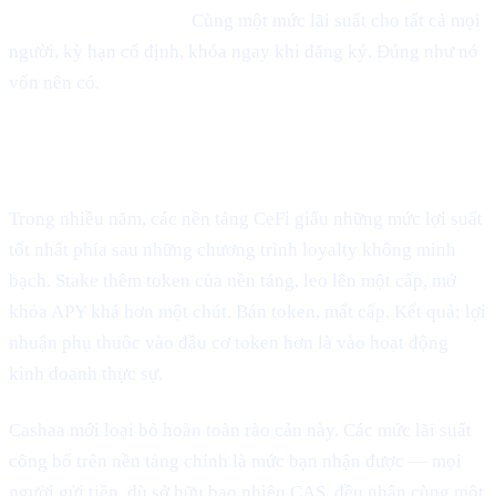
token — đã chấm dứt.
Cùng một mức lãi suất cho tất cả mọi
người, kỳ hạn cố định, khóa ngay khi đăng ký. Đúng như nó
vốn nên có.
Điều gì đã thay đổi
Trong nhiều năm, các nền tảng CeFi giấu những mức lợi suất
tốt nhất phía sau những chương trình loyalty không minh
bạch. Stake thêm token của nền tảng, leo lên một cấp, mở
khóa APY khá hơn một chút. Bán token, mất cấp. Kết quả: lợi
nhuận phụ thuộc vào đầu cơ token hơn là vào hoạt động
kinh doanh thực sự.
Cashaa mới loại bỏ hoàn toàn rào cản này. Các mức lãi suất
công bố trên nền tảng chính là mức bạn nhận được — mọi
người gửi tiền, dù sở hữu bao nhiêu CAS, đều nhận cùng một