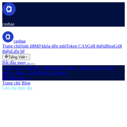
cashaa
cashaa
Trang chủ
Sinh lời
Mở khóa tiền mặt
Token CAS
Giới thiệu
Blog
Giới
thiệu
Liên hệ
Tiếng Việt
Bắt đầu ngay
→
Trang chủ
→
Sinh lời
→
Mở khóa tiền mặt
→
Token CAS
→
Giới
thiệu
→
Blog
→
Giới thiệu
→
Liên hệ
→
Bắt đầu ngay
→
Trang chủ
/
Blog
/
Thu nhập thụ động
Ghi chú thực địa
Thu nhập thụ động
Số 06 · 2 phút đọc
Cashaa Mới: Không Rào Cản, Không
Token — Chỉ Có Lãi Suất Tốt Nhất Trong
CeFi