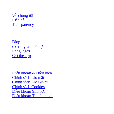
Công ty
Về chúng tôi
Liên hệ
Transparency
Tài nguyên
Blog
Trung tâm hỗ trợ
Languages
Get the app
Pháp lý
Điều khoản & Điều kiện
Chính sách bảo mật
Chính sách AML/KYC
Chính sách Cookies
Điều khoản Sinh lời
Điều khoản Thanh khoản
Toàn bộ hoặc một phần dịch vụ ví Cashaa, một số tính năng hoặc
một số Tài sản Số có thể không khả dụng tại một số khu vực pháp
lý, bao gồm các nơi áp dụng hạn chế hoặc giới hạn, như được nêu