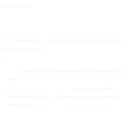
hạn 12 tháng.
Vị trí của CAS bây giờ
CAS vẫn có vai trò — chỉ là không còn là cánh cổng loyalty.
Hai tiện ích còn lại:
5% doanh thu được dùng để mua CAS trên thị trường mở
và đốt.
Mỗi đô-la Cashaa kiếm được làm giảm nguồn cung lưu
hành.
Khoản vay có thể trả bằng CAS.
Lựa chọn thay thế cho
phương thức mặc định — một nguồn cầu nhẹ cho người vay
muốn dùng.
Điều này có ý nghĩa gì với bạn