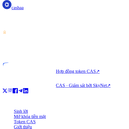
cashaa
Nhà cung cấp dịch vụ tài sản crypto — được cấp phép tại Costa
Rica. Sinh lời, vay và chi tiêu crypto trong một tài khoản duy nhất.
VASP
Đơn vị được cấp phép
Hợp đồng token CAS
↗
CAS · Giám sát bởi SkyNet
↗
Sản phẩm
Sinh lời
Mở khóa tiền mặt
Token CAS
Giới thiệu