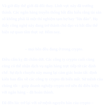
Và giờ đây thế giới đã đổi thay. Lĩnh vực này đã trưởng
thành. Các ngân hàng truyền thống bắt đầu hiểu rằng tài sản
số không phải là một thí nghiệm tạm bợ hay "lừa đảo". Họ
thấy công nghệ này đang trở thành chủ đạo và bắt đầu thể
hiện sự quan tâm thực sự. Hôm nay,
BlackRock, Fidelity, các ngân hàng toàn cầu, các chính phủ
có chủ quyền
– mọi bên đều đang ở trong crypto.
Điều cấm kỵ đã chấm dứt. Các công ty crypto cuối cùng
cũng có thể nhận dịch vụ ngân hàng trực tiếp từ các định
chế. Sự dịch chuyển này mang lại cảm giác hoàn tất: định
kiến ban đầu về các công ty crypto đã biến mất. Sứ mệnh của
chúng tôi – giúp doanh nghiệp crypto trở nên đủ điều kiện
với ngân hàng – đã hoàn thành.
Đã đến lúc trở lại với sứ mệnh nguyên bản của crypto –
xây