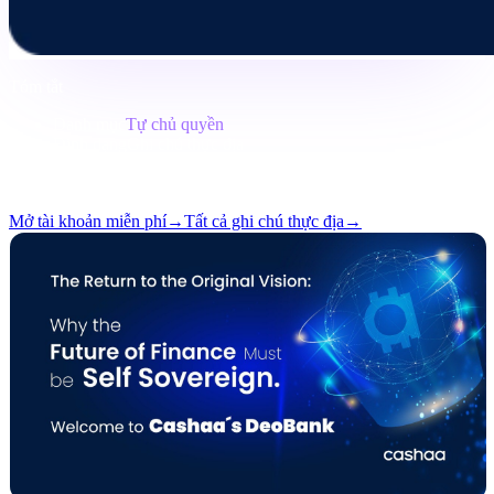
Tóm tắt
Danh mục
Tự chủ quyền
Định dạng
Ghi chú thực địa
Đọc
11 phút
Số
#05
Mở tài khoản miễn phí
→
Tất cả ghi chú thực địa
→