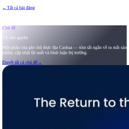
←
Tất cả bài đăng
/blog/
the-return-to-the-original-vision-why-the-
future-of-finance-must-be-self-sovereign-welcome-to-cashaas-
deobank
Chủ đề
Tự chủ quyền
Một phần của ghi chú thực địa Cashaa — tóm tắt ngắn về ra mắt sản
phẩm, cập nhật lãi suất và bình luận thị trường.
Duyệt tất cả chủ đề
→