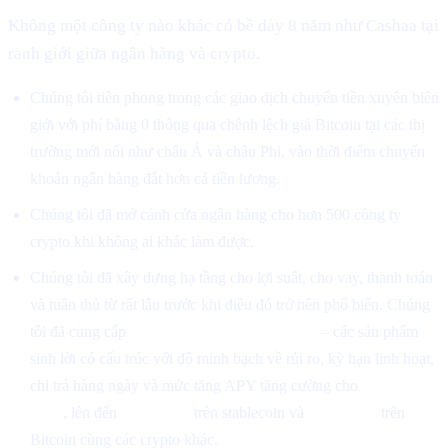
Không một công ty nào khác có bề dày 8 năm như Cashaa tại
ranh giới giữa ngân hàng và crypto.
Chúng tôi tiên phong trong các giao dịch chuyển tiền xuyên biên
giới với phí bằng 0 thông qua chênh lệch giá Bitcoin tại các thị
trường mới nổi như châu Á và châu Phi, vào thời điểm chuyển
khoản ngân hàng đắt hơn cả tiền lương.
Chúng tôi đã mở cánh cửa ngân hàng cho hơn 500 công ty
crypto khi không ai khác làm được.
Chúng tôi đã xây dựng hạ tầng cho lợi suất, cho vay, thanh toán
và tuân thủ từ rất lâu trước khi điều đó trở nên phổ biến. Chúng
tôi đã cung cấp
Chương trình Lợi suất Cao
– các sản phẩm
sinh lời có cấu trúc với độ minh bạch về rủi ro, kỳ hạn linh hoạt,
chi trả hàng ngày và mức tăng APY tăng cường cho
người nắm
CAS
, lên đến
26% APR
trên stablecoin và
18% APR
trên
Bitcoin cùng các crypto khác.