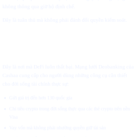
không thông qua giữ hộ định chế.
Đây là tuân thủ mà không phải đánh đổi quyền kiểm soát.
3. Truy cập toàn cầu, không biên giới,
gắn với đời sống thực
Đây là nơi mà DeFi luôn thất bại. Mạng lưới Deobanking của
Cashaa cung cấp cho người dùng những công cụ cần thiết
cho đời sống tài chính thực sự:
Gửi giá trị đến hơn 130 quốc gia
Chi tiêu crypto trong đời sống thực qua các thẻ crypto trên nền
Visa
Vay vốn mà không phải nhường quyền giữ tài sản