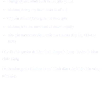
Hưởng lợi suất minh bạch trên crypto và fiat
Sử dụng đường ray thanh toán đa tiền tệ
Chuyển đổi mượt mà giữa fiat và crypto
Sử dụng API cho merchant và doanh nghiệp
Tiếp cận stablecoin sắp ra mắt của Cashaa (CUSD, Q3–Q4
2026)
Đây là chủ quyền đi kèm khả năng sử dụng. Tự do đi kèm
chức năng.
Deobanking của Cashaa là mô hình đầu tiên khép kín vòng
tròn này.
Vì sao Cashaa ở vị trí duy nhất để dẫn
dắt cuộc cách mạng này