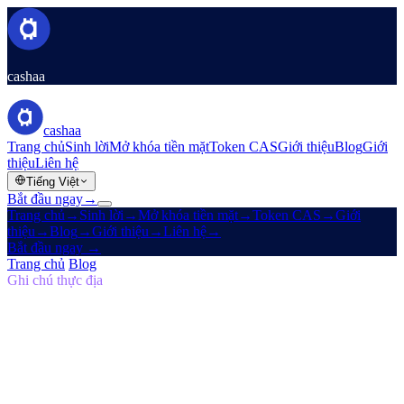
cashaa
cashaa
Trang chủ
Sinh lời
Mở khóa tiền mặt
Token CAS
Giới thiệu
Blog
Giới
thiệu
Liên hệ
Tiếng Việt
Bắt đầu ngay
→
Trang chủ
→
Sinh lời
→
Mở khóa tiền mặt
→
Token CAS
→
Giới
thiệu
→
Blog
→
Giới thiệu
→
Liên hệ
→
Bắt đầu ngay
→
Trang chủ
/
Blog
/
Tự chủ quyền
Ghi chú thực địa
Tự chủ quyền
Số 05 · 11 phút đọc
Trở Lại Tầm Nhìn Nguyên Bản: Vì Sao
Tương Lai Tài Chính Phải Tự Chủ Quyền
Vì sao Cashaa dẫn đầu sự chuyển dịch toàn cầu trong lĩnh vực
crypto banking.