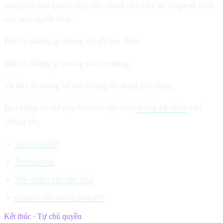
nào phải mất quyền tiếp cận chính tiền của họ vì quyết định
của một người khác.
Đây là những gì chúng tôi đã học được.
Đây là những gì chúng tôi tin tưởng.
Và đây là tương lai mà chúng tôi đang xây dựng.
Bạn cũng có thể đọc bài viết này trên
trang Medium
của
chúng tôi.
Tự chủ quyền
Deobanking
Thẻ crypto trên nền Visa
Chuyển tiền không biên giới
Kết thúc · Tự chủ quyền