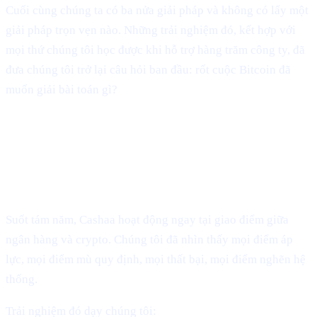
Cuối cùng chúng ta có ba nửa giải pháp và không có lấy một
giải pháp trọn vẹn nào. Những trải nghiệm đó, kết hợp với
mọi thứ chúng tôi học được khi hỗ trợ hàng trăm công ty, đã
đưa chúng tôi trở lại câu hỏi ban đầu: rốt cuộc Bitcoin đã
muốn giải bài toán gì?
Sự tiến hóa của Cashaa: Từ sự sống còn
của ngành đến sự chuyển hóa của
ngành
Suốt tám năm, Cashaa hoạt động ngay tại giao điểm giữa
ngân hàng và crypto. Chúng tôi đã nhìn thấy mọi điểm áp
lực, mọi điểm mù quy định, mọi thất bại, mọi điểm nghẽn hệ
thống.
Trải nghiệm đó dạy chúng tôi: