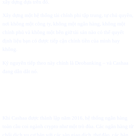
xây dựng dựa trên đó.
Xây dựng một hệ thống tài chính phi tập trung, tự chủ quyền,
nơi không một công ty, không một ngân hàng, không một
chính phủ và không một bên giữ tài sản nào có thể quyết
định liệu bạn có được tiếp cận chính tiền của mình hay
không.
Kỷ nguyên tiếp theo này chính là Deobanking – và Cashaa
đang dẫn dắt nó.
Crypto đã lạc lối ra sao – và vì sao
ngành cần đến Cashaa
Khi Cashaa được thành lập năm 2016, hệ thống ngân hàng
toàn cầu coi ngành crypto như một trò đùa. Các ngân hàng từ
chối dịch vụ cơ bản với các sàn giao dịch, thợ đào, các bàn