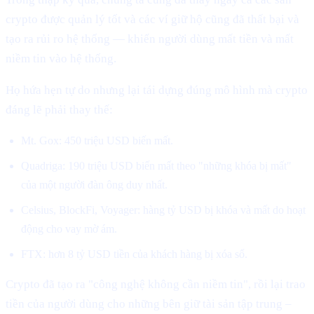
crypto được quản lý tốt và các ví giữ hộ cũng đã thất bại và
tạo ra rủi ro hệ thống — khiến người dùng mất tiền và mất
niềm tin vào hệ thống.
Họ hứa hẹn tự do nhưng lại tái dựng đúng mô hình mà crypto
đáng lẽ phải thay thế:
Mt. Gox: 450 triệu USD biến mất.
Quadriga: 190 triệu USD biến mất theo "những khóa bị mất"
của một người đàn ông duy nhất.
Celsius, BlockFi, Voyager: hàng tỷ USD bị khóa và mất do hoạt
động cho vay mờ ám.
FTX: hơn 8 tỷ USD tiền của khách hàng bị xóa sổ.
Crypto đã tạo ra "công nghệ không cần niềm tin", rồi lại trao
tiền của người dùng cho những bên giữ tài sản tập trung –