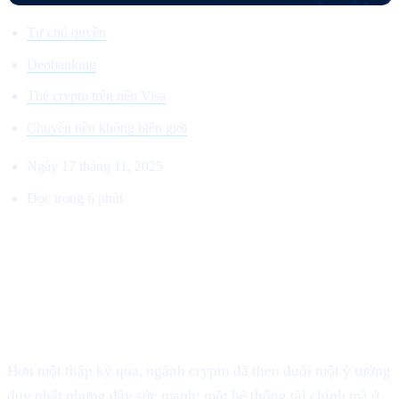
Tự chủ quyền
Deobanking
Thẻ crypto trên nền Visa
Chuyển tiền không biên giới
Ngày 17 tháng 11, 2025
Đọc trong 6 phút
TRỞ LẠI VỚI TẦM NHÌN BAN ĐẦU:
Vì sao Cashaa đang dẫn dắt sự dịch chuyển toàn cầu sang
Deobanking.
Hơn một thập kỷ qua, ngành crypto đã theo đuổi một ý tưởng
duy nhất nhưng đầy sức mạnh: một hệ thống tài chính mà ở