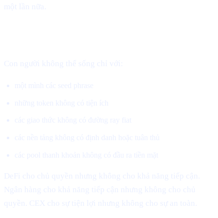
một lần nữa.
DeFi giải quyết bài toán sở hữu, nhưng không giải quyết
được việc sử dụng trong đời sống thực.
Con người không thể sống chỉ với:
một mình các seed phrase
những token không có tiện ích
các giao thức không có đường ray fiat
các nền tảng không có định danh hoặc tuân thủ
các pool thanh khoản không có đầu ra tiền mặt
DeFi cho chủ quyền nhưng không cho khả năng tiếp cận.
Ngân hàng cho khả năng tiếp cận nhưng không cho chủ
quyền. CEX cho sự tiện lợi nhưng không cho sự an toàn.