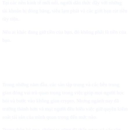
Tại các nền kinh tế mới nổi, người dân thức dậy với những
tài khoản bị đóng băng, siêu lạm phát và các giới hạn rút tiền
tùy tiện.
Nếu ai khác đang giữ tiền của bạn, đó không phải là tiền của
bạn.
Các sàn CEX đã lặp lại cùng những sai
lầm.
Trong những năm đầu, các sàn tập trung và các bên trung
gian đóng vai trò quan trọng trong việc giúp mọi người học
hỏi và bước vào không gian crypto. Nhưng ngành nay đã
trưởng thành hơn và mọi người đều hiểu việc giữ quyền kiểm
soát tài sản của mình quan trọng đến mức nào.
Trong thập kỷ qua, chúng ta cũng đã thấy ngay cả các sàn