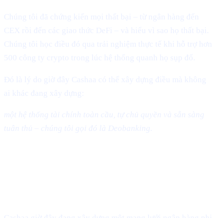
Chúng tôi đã chứng kiến mọi thất bại – từ ngân hàng đến
CEX rồi đến các giao thức DeFi – và hiểu vì sao họ thất bại.
Chúng tôi học điều đó qua trải nghiệm thực tế khi hỗ trợ hơn
500 công ty crypto trong lúc hệ thống quanh họ sụp đổ.
Đó là lý do giờ đây Cashaa có thể xây dựng điều mà không
ai khác đang xây dựng:
một hệ thống tài chính toàn cầu, tự chủ quyền và sẵn sàng
tuân thủ – chúng tôi gọi đó là Deobanking.
Tương lai: Một thế giới không "được
ngân hàng hóa" – mà "được deobank
hóa"
Cashaa giờ đây đang xây dựng một mạng lưới ngân hàng phi