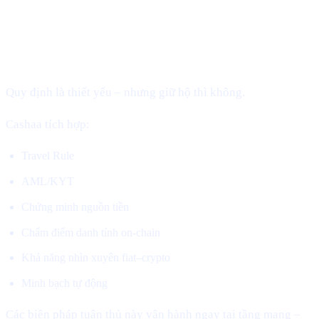
2. Tuân thủ mà không cần giữ hộ
(Mảnh ghép còn thiếu)
Quy định là thiết yếu – nhưng giữ hộ thì không.
Cashaa tích hợp:
Travel Rule
AML/KYT
Chứng minh nguồn tiền
Chấm điểm danh tính on-chain
Khả năng nhìn xuyên fiat–crypto
Minh bạch tự động
Các biện pháp tuân thủ này vận hành ngay tại tầng mạng –