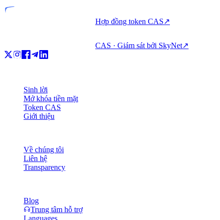
Hợp đồng token CAS
↗
CAS · Giám sát bởi SkyNet
↗
Sản phẩm
Sinh lời
Mở khóa tiền mặt
Token CAS
Giới thiệu
Công ty
Về chúng tôi
Liên hệ
Transparency
Tài nguyên
Blog
Trung tâm hỗ trợ
Languages