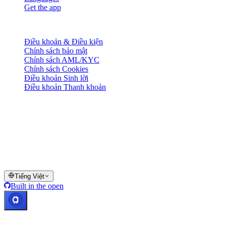
Get the app
Pháp lý
Điều khoản & Điều kiện
Chính sách bảo mật
Chính sách AML/KYC
Chính sách Cookies
Điều khoản Sinh lời
Điều khoản Thanh khoản
Toàn bộ hoặc một phần dịch vụ ví Cashaa, một số tính năng hoặc
một số Tài sản Số có thể không khả dụng tại một số khu vực pháp
lý, bao gồm các nơi áp dụng hạn chế hoặc giới hạn, như được nêu
trên Nền tảng Cashaa và trong các điều khoản và điều kiện chung
liên quan.
© 2016–2026 Cashaa · Bảo lưu mọi quyền
Tiếng Việt
Built in the open
Hệ thống hoạt động bình thường
Lic. Costa Rica