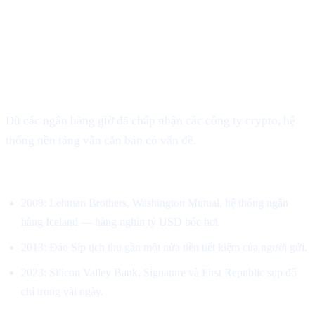
dựng một hệ thống tài chính phi tập trung.
Hệ thống vẫn đang hỏng – chỉ là theo
những cách mới
Dù các ngân hàng giờ đã chấp nhận các công ty crypto, hệ
thống nền tảng vẫn căn bản có vấn đề.
Các ngân hàng đã sụp đổ hết lần này đến lần khác.
2008: Lehman Brothers, Washington Mutual, hệ thống ngân
hàng Iceland — hàng nghìn tỷ USD bốc hơi.
2013: Đảo Síp tịch thu gần một nửa tiền tiết kiệm của người gửi.
2023: Silicon Valley Bank, Signature và First Republic sụp đổ
chỉ trong vài ngày.