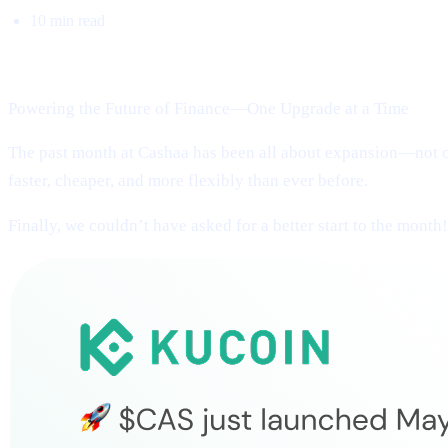
10 min read
Welcome to Cashaa Pulse – Issue #13!
Powering the Future of Finance—One Upgrade at a Time
The past month at Cashaa has been all about expansion—not on
faster, cheaper, and more flexibly than ever before.
Finally, we couldn’t have asked for a better start to the month!