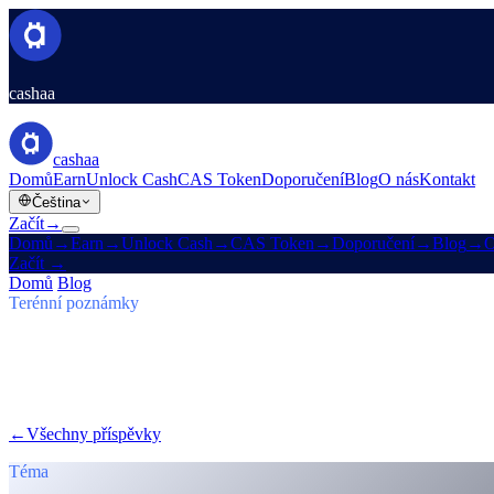
cashaa
cashaa
Domů
Earn
Unlock Cash
CAS Token
Doporučení
Blog
O nás
Kontakt
Čeština
Začít
→
Domů
→
Earn
→
Unlock Cash
→
CAS Token
→
Doporučení
→
Blog
→
O
Začít
→
Domů
/
Blog
/
Vydělej Bitcoin
Terénní poznámky
Vydělej Bitcoin
Vydání 03 · 5 min čtení
Cashaa: růst CAS, $TRUMP Earn plány a
Token CAS roste, Baiba Broka přenáší Un:Block 2025 a $TRUMP př
←
Všechny příspěvky
/blog/
cashaa-cas-surge-trump-earn-plans-and-u
Téma