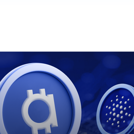
 chystají — název a shrnutí výše jsou přeloženy.