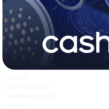
Earn Bitcoin
Borrow money from crypto
Get Earning Interest on Crypto
May 6, 2025