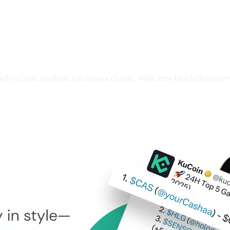
ly across markets but across chains. With new blockchain netw