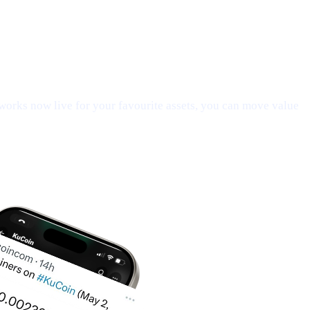
orks now live for your favourite assets, you can move value