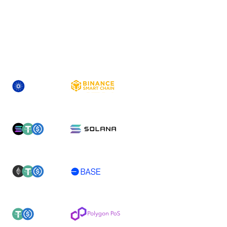
## 1 | Multi-Chain Expansion
— Fresh Ne
ASSET
NEWLY-SUPPORTED NETWORK(S)