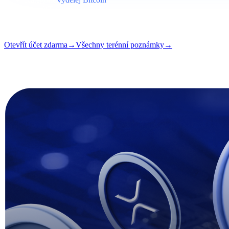
Formát
Terénní poznámka
Čtení
5 min
Vydání
#03
Otevřít účet zdarma
→
Všechny terénní poznámky
→
i
Tento článek je k dispozici v angličtině. Překlady celých příspěvků se