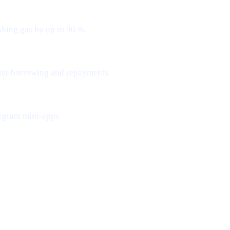
shing gas by up to 90 %.
ster borrowing and repayments.
egram mini-apps.