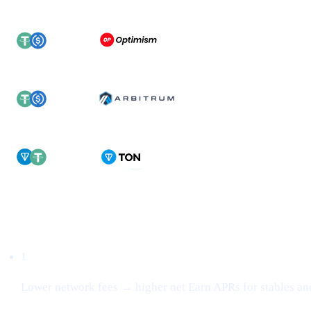
Why this matters
1
Lower network fees → higher net Earn APRs for stables an