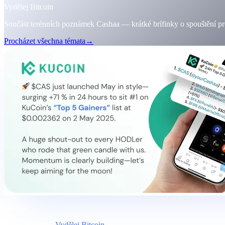
Vydělej Bitcoin
Součást terénních poznámek Cashaa — krátké brífinky o spouštění pro
Procházet všechna témata
→
Brífink
Kategorie
Vydělej Bitcoin