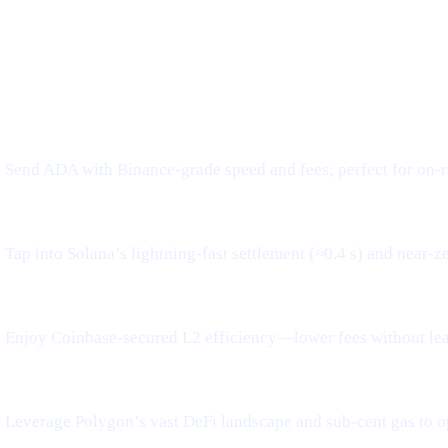
tworks, Frictionless Transfers
WHAT IT MEANS FOR YOU
Send ADA with Binance-grade speed and fees; perfect for on-r
Tap into Solana’s lightning-fast settlement (≈0.4 s) and near-z
Enjoy Coinbase-secured L2 efficiency—lower fees without le
Leverage Polygon’s vast DeFi landscape and sub-cent gas to o