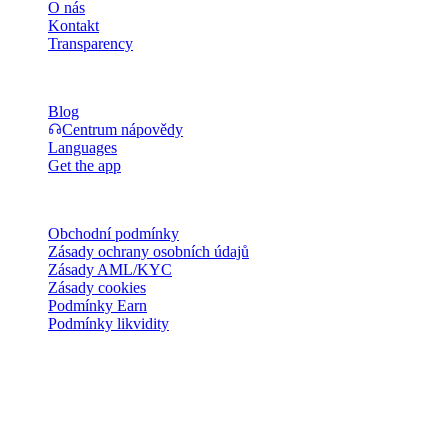
O nás
Kontakt
Transparency
Zdroje
Blog
Centrum nápovědy
Languages
Get the app
Právní
Obchodní podmínky
Zásady ochrany osobních údajů
Zásady AML/KYC
Zásady cookies
Podmínky Earn
Podmínky likvidity
Všechny nebo některé služby peněženky Cashaa, některé jejich
funkce nebo některá digitální aktiva nejsou v určitých jurisdikcích
dostupné, včetně případů, kdy mohou platit omezení, jak je uvedeno
na platformě Cashaa a v příslušných všeobecných obchodních
podmínkách.