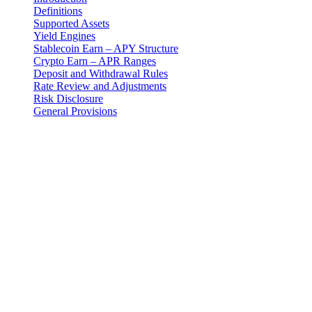
Definitions
Supported Assets
Yield Engines
Stablecoin Earn – APY Structure
Crypto Earn – APR Ranges
Deposit and Withdrawal Rules
Rate Review and Adjustments
Risk Disclosure
General Provisions
Právní upozornění
Důležité: Tento právní dokument je závazný pouze v anglickém
znění. Překlady jsou poskytovány pro pohodlí. V případě jakéhokoli
rozporu mezi anglickou verzí a překladem má přednost anglická
verze.
Introduction
These Earn Terms are an addendum to the master Terms and
Conditions and govern your use of the Earn Program provided by 3-
102-942115, SOCIEDAD DE RESPONSABILIDAD LIMITADA
(Corporate ID: 3-102-942115), a private limited liability company
incorporated under the laws of Costa Rica (operating as "Cashaa").