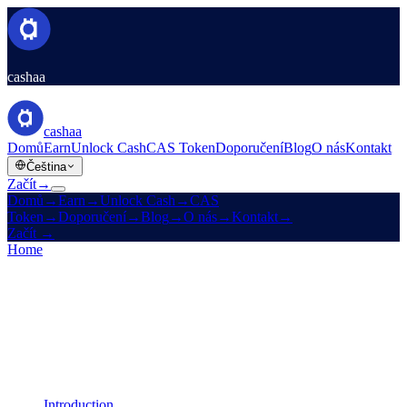
cashaa
cashaa
Domů
Earn
Unlock Cash
CAS Token
Doporučení
Blog
O nás
Kontakt
Čeština
Začít
→
Domů
→
Earn
→
Unlock Cash
→
CAS
Token
→
Doporučení
→
Blog
→
O nás
→
Kontakt
→
Začít
→
Home
/
Legal
/
Earn Terms
On this page
Introduction