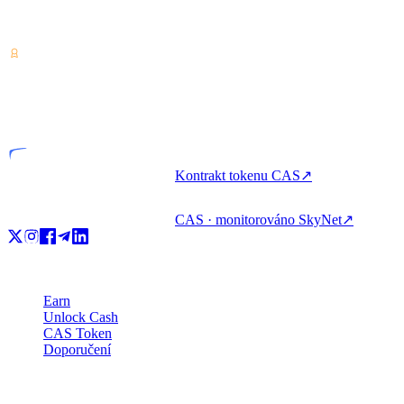
Poskytovatel služeb v oblasti kryptoaktiv — licencováno z
Kostariky. Vydělávejte, půjčujte si a utrácejte krypto s jedním účtem.
VASP
Licencovaný subjekt
Kontrakt tokenu CAS
↗
CAS · monitorováno SkyNet
↗
Produkt
Earn
Unlock Cash
CAS Token
Doporučení
Společnost