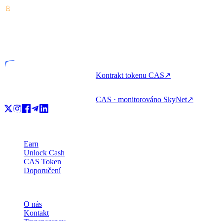
VASP
Licencovaný subjekt
Kontrakt tokenu CAS
↗
CAS · monitorováno SkyNet
↗
Produkt
Earn
Unlock Cash
CAS Token
Doporučení
Společnost
O nás
Kontakt