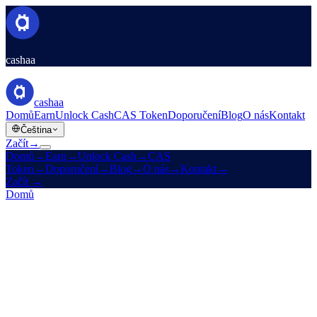
cashaa
cashaa
Domů
Earn
Unlock Cash
CAS Token
Doporučení
Blog
O nás
Kontakt
Čeština
Začít
→
Domů
→
Earn
→
Unlock Cash
→
CAS
Token
→
Doporučení
→
Blog
→
O nás
→
Kontakt
→
Začít
→
Domů
/
Produkty
/
Unlock Cash