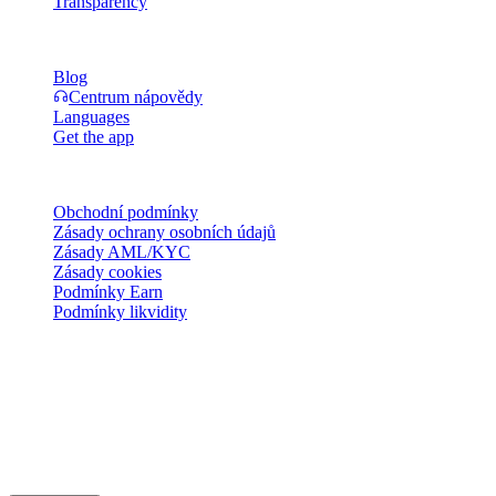
Transparency
Zdroje
Blog
Centrum nápovědy
Languages
Get the app
Právní
Obchodní podmínky
Zásady ochrany osobních údajů
Zásady AML/KYC
Zásady cookies
Podmínky Earn
Podmínky likvidity
Všechny nebo některé služby peněženky Cashaa, některé jejich
funkce nebo některá digitální aktiva nejsou v určitých jurisdikcích
dostupné, včetně případů, kdy mohou platit omezení, jak je uvedeno
na platformě Cashaa a v příslušných všeobecných obchodních
podmínkách.
© 2016–2026 Cashaa · Všechna práva vyhrazena