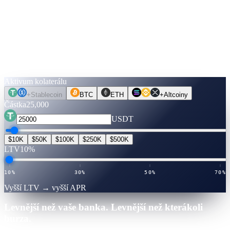
Spočítejte si to.
Ještě než pohnete jediným coinem.
Vyberte aktivum, částku, termín. Sazby jsou ověřené živě. Přepněte
na Unlock Cash a zjistěte, kolik si můžete půjčit — bez kontroly
bonity, bez prodeje.
Aktivum kolaterálu
+
Stablecoin
BTC
ETH
+
Altcoiny
Částka
25,000
USDT
$10K
$50K
$100K
$250K
$500K
LTV
10%
10%
30%
50%
70%
Vyšší LTV → vyšší APR
Levnější než vaše banka. Levnější než kterákoli
burza.