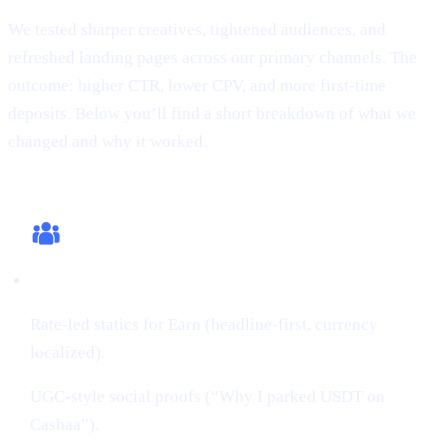
We tested sharper creatives, tightened audiences, and
refreshed landing pages across our primary channels. The
outcome: higher CTR, lower CPV, and more first-time
deposits. Below you’ll find a short breakdown of what we
changed and why it worked.
What we changed (this cycle)
Creatives:
Rate-led statics for Earn (headline-first, currency
localized).
UGC-style social proofs (“Why I parked USDT on
Cashaa”).