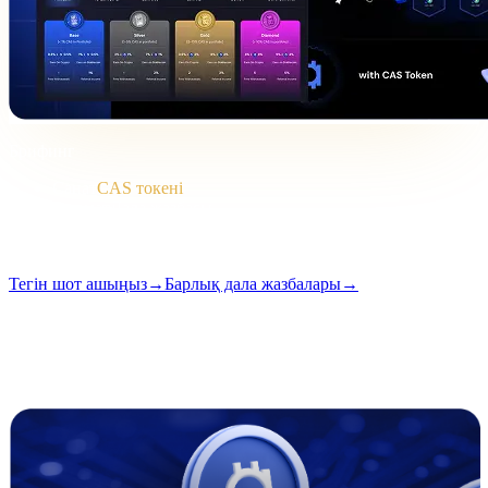
Брифинг
Санат
CAS токені
Формат
Дала жазбасы
Оқу
2 мин
Шығарылым
#04
Тегін шот ашыңыз
→
Барлық дала жазбалары
→
i
Бұл мақала ағылшын тілінде қолжетімді. Толық жазбалардың
аудармалары жақын арада қосылады — тақырып пен қысқаша
мазмұн жоғарыда аударылған.