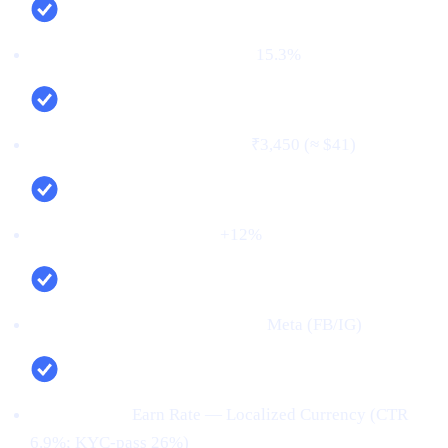
First‑time deposit rate (FTD):
15.3%
Cost per verified user (CPV):
₹3,450 (≈ $41)
Net new deposits (MoM):
+12%
Top channel (by verified users):
Meta (FB/IG)
Top creative:
Earn Rate — Localized Currency (CTR
6.9%; KYC‑pass 26%)