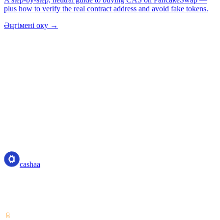
plus how to verify the real contract address and avoid fake tokens.
Әңгімені оқу →
cashaa
cashaa
Криптоактив қызметінің провайдері — Коста-Рика
лицензиясы. Бір аккаунтпен криптоны табыңыз, қарызға
алыңыз және жұмсаңыз.