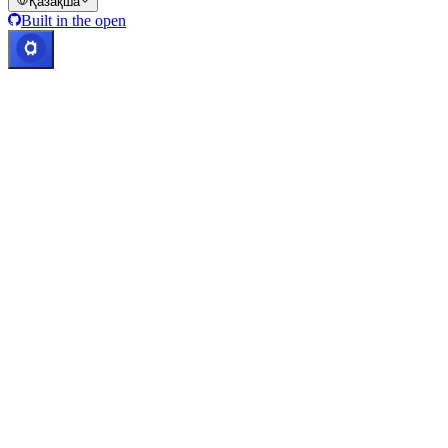
Қазақша
Built in the open
Жүйелер жұмыс істеуде
Lic. Costa Rica