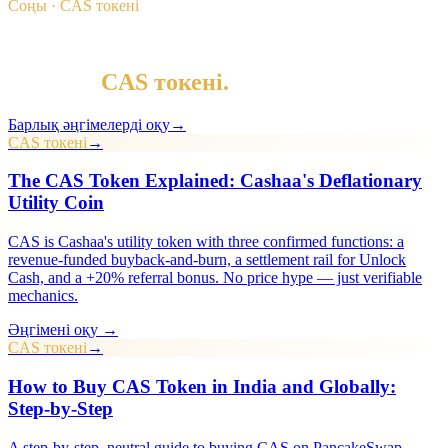
Соңы · CAS токені
§ Оқуды жалғастыру
Тағы да
CAS токені
.
Барлық әңгімелерді оқу
→
CAS токені
→
The CAS Token Explained: Cashaa's Deflationary
Utility Coin
CAS is Cashaa's utility token with three confirmed functions: a
revenue-funded buyback-and-burn, a settlement rail for Unlock
Cash, and a +20% referral bonus. No price hype — just verifiable
mechanics.
Әңгімені оқу →
CAS токені
→
How to Buy CAS Token in India and Globally:
Step-by-Step
A step-by-step, neutral guide to buying CAS on PancakeSwap —