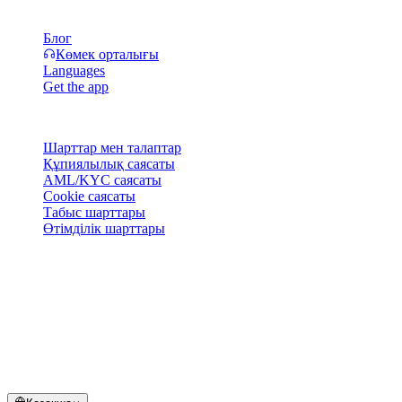
Ресурстар
Блог
Көмек орталығы
Languages
Get the app
Құқықтық
Шарттар мен талаптар
Құпиялылық саясаты
AML/KYC саясаты
Cookie саясаты
Табыс шарттары
Өтімділік шарттары
Cashaa әмиян қызметтерінің бәрі немесе кейбірі, олардың
кейбір функциялары не кейбір сандық активтер белгілі
юрисдикцияларда қолжетімсіз болуы мүмкін, оның ішінде
Cashaa платформасында және тиісті жалпы шарттарда
көрсетілген шектеулер немесе шектеулер қолданылатын
жерлер.
© 2016–2026 Cashaa · Барлық құқықтар қорғалған