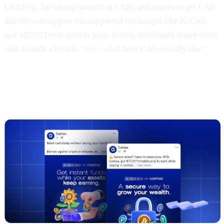
CAS (e.g., by taking interest in CAS), and routes to get CAS
directly—in-app or via supported exchanges like KuCoin
and MEXC (with market pairs listed). Bookmark it and share
with friends who ask, “So…what does CAS actually do?”
3 | Marketing campaign & results
(TL;DR)