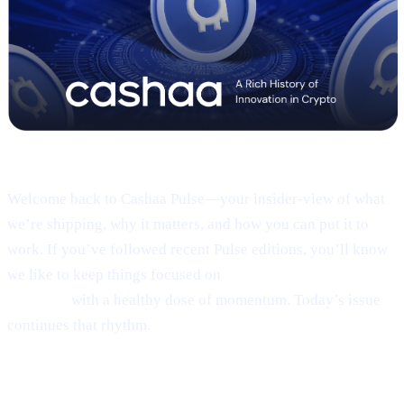
Pulse #18 — Intro
Welcome back to Cashaa Pulse—your insider-view of what
we’re shipping, why it matters, and how you can put it to
work. If you’ve followed recent Pulse editions, you’ll know
we like to keep things focused on
product, CAS utility, and
results—
with a healthy dose of momentum. Today’s issue
continues that rhythm.
1 | Sneak peek:
the new Cashaa mobile