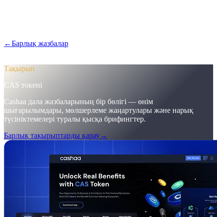
Pulse #18-ден Cashaa-ның жылдамырақ мобильді
қосымшасына алғашқы шолу, бір беттегі CAS токенінің беті
және алғашқы депозиттерді 12%-ға жеткізген маркетингтік
жетілдірулер.
←
Барлық жазбалар
/blog/
pulse-18-mobile-app-sneak-peek-new-
cas-hub-markering-campaign-wins
Тақырып
CAS токені
Cashaa дала жазбаларының бір бөлігі — өнім
шығарылымдары, мөлшерлеме жаңартулары және нарық
түсініктемелері туралы қысқа брифингтер.
Барлық тақырыптарды қарау
→