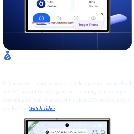
Fixed Earn:
Pick an asset → choose tenure → select payout type (in-kind
or CAS) → confirm. The goal: make earning feel as simple
as topping up your balance, with a clear APR preview before
you lock in.
Watch video