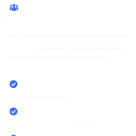
Audiences:
Tier-1 EU countries; crypto-curious + fintech switchers.
Retargeting:
site visitors (7/30-day), checkout/flow
abandoners through mobile app notifications.
Campaign snapshot (last 30 days)
CTR:
8.1% (↑ 18% MoM)
CVR (signup → KYC passed):
21.7%