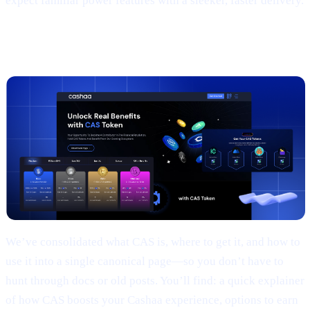
expect familiar power features with a sleeker, faster delivery.
2 |
The new
CAS token
page
We’ve consolidated what CAS is, where to get it, and how to
use it into a single canonical page—so you don’t have to
hunt through docs or old posts. You’ll find: a quick explainer
of how CAS boosts your Cashaa experience, options to earn