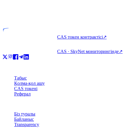
VASP
Лицензияланған тұлға
CAS токен контрактісі
↗
CAS · SkyNet мониторингінде
↗
Өнім
Табыс
Қолма-қол ашу
CAS токені
Реферал
Компания
Біз туралы
Байланыс
Transparency