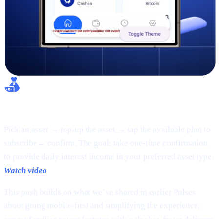
Flexible Earn:
Pick an asset → top-up the asset → tap the available plan to
subscribe→ confirm. The goal: take one-time confirmation
to provide daily interest income in your preferred asset type.
Watch video
This push builds on what we’ve shared in earlier Pulses
about going mobile-first and simplifying the experience;