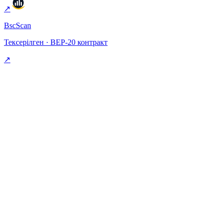
↗
BscScan
Тексерілген · BEP-20 контракт
↗
§ FAQ
Жалпы сұрақтар.
CAS шын мәнінде не істейді?
+
Өртеу қайда болады және оны тексере аламын ба?
+
Қор шынымен шектелген бе?
+
CAS-ты қайдан сатып алуға болады?
+
Ашуды CAS-пен өтеуді неге таңдайын?
+