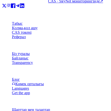
CAS · SkyNet мониторингінде
↗
Өнім
Табыс
Қолма-қол ашу
CAS токені
Реферал
Компания
Біз туралы
Байланыс
Transparency
Ресурстар
Блог
Көмек орталығы
Languages
Get the app
Құқықтық
Шарттар мен талаптар