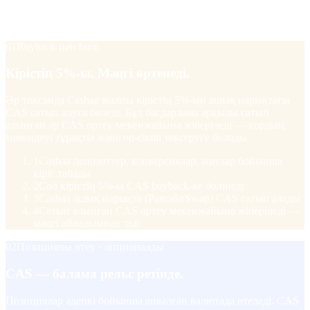
қысымын тудырады. Бірі CAS-пен реферал табысын алғанда
Cashaa серіктестерін +20% бонуспен марапаттайды.
01
Buyback пен burn
Кірістің 5%-ы. Мәңгі өртенеді.
Әр тоқсанда Cashaa жалпы кірістің 5%-ын ашық нарықтағы
CAS сатып алуға бөледі. Бұл бағдарлама арқылы сатып
алынған әр CAS өртеу мекенжайына жіберіледі — қордың
төмендеуі тұрақты және on-chain тексеруге болады.
1
Cashaa депозиттер, конверсиялар, ашулар бойынша
кіріс табады
2
Сол кірістің 5%-ы CAS buyback-ке бөлінеді
3
Cashaa ашық нарықта (PancakeSwap) CAS сатып алады
4
Сатып алынған CAS өртеу мекенжайына жіберіледі —
мәңгі айналымнан тыс
02
Позицияны өтеу · опционалды
CAS — балама рельс ретінде.
Позициялар әдепкі бойынша ашылған валютада өтеледі. CAS