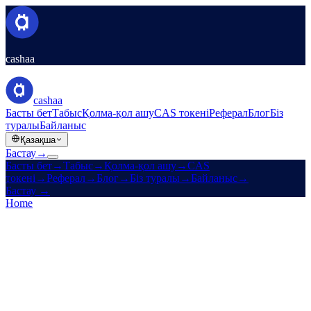
cashaa
cashaa
Басты бет
Табыс
Қолма-қол ашу
CAS токені
Реферал
Блог
Біз
туралы
Байланыс
Қазақша
Бастау
→
Басты бет
→
Табыс
→
Қолма-қол ашу
→
CAS
токені
→
Реферал
→
Блог
→
Біз туралы
→
Байланыс
→
Бастау
→
Home
/
CAS Token