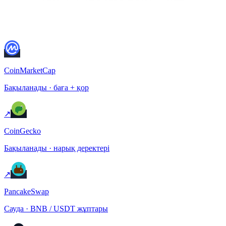
Сатып алмас бұрын бәрін қайта тексеріңіз. Әрқашан BscScan-
да контракт мекенжайын алдымен тексеріңіз.
CoinMarketCap
Бақыланады · баға + қор
↗
CoinGecko
Бақыланады · нарық деректері
↗
PancakeSwap
Сауда · BNB / USDT жұптары