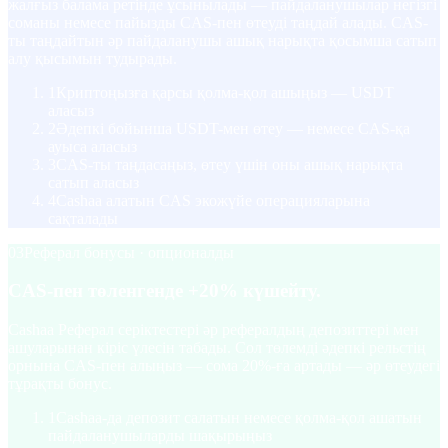
жалғыз балама ретінде ұсынылады — пайдаланушылар негізгі
соманы немесе пайызды CAS-пен өтеуді таңдай алады. CAS-
ты таңдайтын әр пайдаланушы ашық нарықта қосымша сатып
алу қысымын тудырады.
1
Криптоңызға қарсы қолма-қол ашыңыз — USDT
аласыз
2
Әдепкі бойынша USDT-мен өтеу — немесе CAS-қа
ауыса аласыз
3
CAS-ты таңдасаңыз, өтеу үшін оны ашық нарықта
сатып аласыз
4
Cashaa алатын CAS экожүйе операцияларына
сақталады
03
Реферал бонусы · опционалды
CAS-пен төленгенде +20% күшейту.
Cashaa Реферал серіктестері әр рефералдың депозиттері мен
ашуларынан кіріс үлесін табады. Сол төлемді әдепкі рельстің
орнына CAS-пен алыңыз — сома 20%-ға артады — әр өтеудегі
тұрақты бонус.
1
Cashaa-да депозит салатын немесе қолма-қол ашатын
пайдаланушыларды шақырыңыз