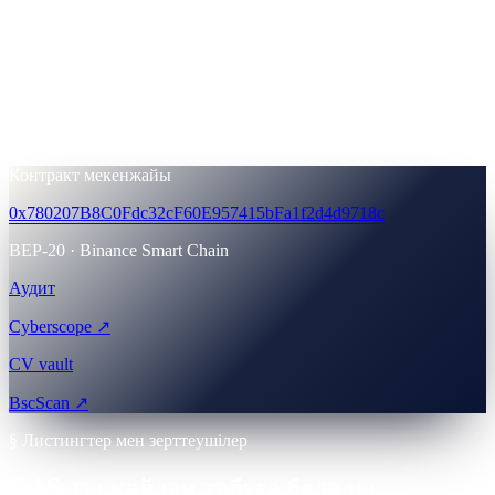
Сатып алу қамтамасыз етілген
10
% ·
100,000,000 CAS
Өтімділік резерві
10
% ·
100,000,000 CAS
Контракт мекенжайы
0x780207B8C0Fdc32cF60E957415bFa1f2d4d9718c
BEP-20 · Binance Smart Chain
Аудит
Cyberscope ↗
CV vault
BscScan ↗
§ Листингтер мен зерттеушілер
CAS-ты қайдан табуға болады.