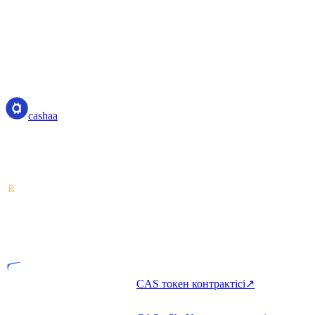
cashaa
cashaa
Криптоактив қызметінің провайдері — Коста-Рика
лицензиясы. Бір аккаунтпен криптоны табыңыз, қарызға
алыңыз және жұмсаңыз.
VASP
Лицензияланған тұлға
CAS токен контрактісі
↗