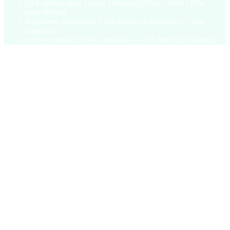
2
Ай сайын кіріс үлесін табыңыз (Silver / Gold / Elite
деңгейлері)
3
Серіктес панелінде CAS Boost-ты қосыңыз — тек
тілекпен
4
Өтеу сомасы 20%-ға артады — CAS ретінде төленеді
§ Токеномика
1 миллиард қор. Шектелген.
Әр токен есепке алынған, on-chain, өзгермейтін. Іске
қосылғаннан кейін эмиссия жоқ. Жасырын команда unlock
cliff-тары жоқ.
Айналымдағы
38
% ·
380,000,000 CAS
Қазынашылық және экожүйе
28
% ·
280,000,000 CAS
Команда және кеңесшілер
14
% ·
140,000,000 CAS