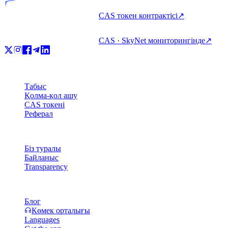
CAS токен контрактісі
↗
CAS · SkyNet мониторингінде
↗
Өнім
Табыс
Қолма-қол ашу
CAS токені
Реферал
Компания
Біз туралы
Байланыс
Transparency
Ресурстар
Блог
Көмек орталығы
Languages