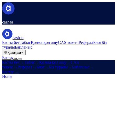
cashaa
cashaa
Басты бет
Табыс
Қолма-қол ашу
CAS токені
Реферал
Блог
Біз
туралы
Байланыс
Қазақша
Бастау
→
Басты бет
→
Табыс
→
Қолма-қол ашу
→
CAS
токені
→
Реферал
→
Блог
→
Біз туралы
→
Байланыс
→
Бастау
→
Home
/
Legal
/
Privacy Policy
On this page