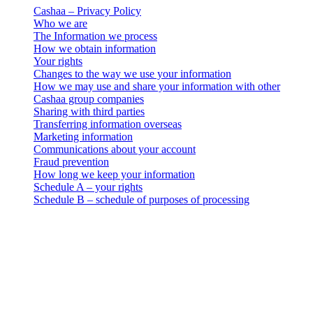
Cashaa – Privacy Policy
Who we are
The Information we process
How we obtain information
Your rights
Changes to the way we use your information
How we may use and share your information with other
Cashaa group companies
Sharing with third parties
Transferring information overseas
Marketing information
Communications about your account
Fraud prevention
How long we keep your information
Schedule A – your rights
Schedule B – schedule of purposes of processing
Заңдық хабарлама
Маңызды: Бұл құқықтық құжаттың тек ағылшын тіліндегі
нұсқасы заңды күшке ие. Аудармалар ыңғайлылық үшін
ұсынылған. Ағылшын тіліндегі нұсқа мен аударма арасында
қандай да бір сәйкессіздік болған жағдайда, ағылшын тіліндегі
нұсқа басым болады.