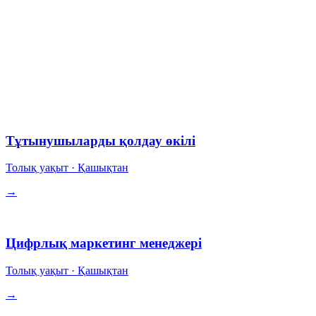
§ Ашық рөлдер
10 позиция.
Барлығы қашықтан-бірінші. Кейбір рөлдерде үлес. Бәсекеге
қабілетті комп + крипто төлемі опционалды.
Операциялар
Тұтынушыларды қолдау өкілі
Толық уақыт
·
Қашықтан
→
Өсу
Цифрлық маркетинг менеджері
Толық уақыт
·
Қашықтан
→