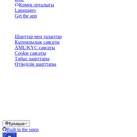
Көмек орталығы
Languages
Get the app
Құқықтық
Шарттар мен талаптар
Құпиялылық саясаты
AML/KYC саясаты
Cookie саясаты
Табыс шарттары
Өтімділік шарттары
Cashaa әмиян қызметтерінің бәрі немесе кейбірі, олардың
кейбір функциялары не кейбір сандық активтер белгілі
юрисдикцияларда қолжетімсіз болуы мүмкін, оның ішінде
Cashaa платформасында және тиісті жалпы шарттарда
көрсетілген шектеулер немесе шектеулер қолданылатын
жерлер.
© 2016–2026 Cashaa · Барлық құқықтар қорғалған
Қазақша
Built in the open
Жүйелер жұмыс істеуде
Lic. Costa Rica