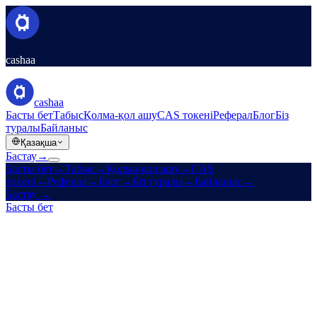
cashaa
cashaa
Басты бет
Табыс
Қолма-қол ашу
CAS токені
Реферал
Блог
Біз
туралы
Байланыс
Қазақша
Бастау
→
Басты бет
→
Табыс
→
Қолма-қол ашу
→
CAS
токені
→
Реферал
→
Блог
→
Біз туралы
→
Байланыс
→
Бастау
→
Басты бет
/
Мансап