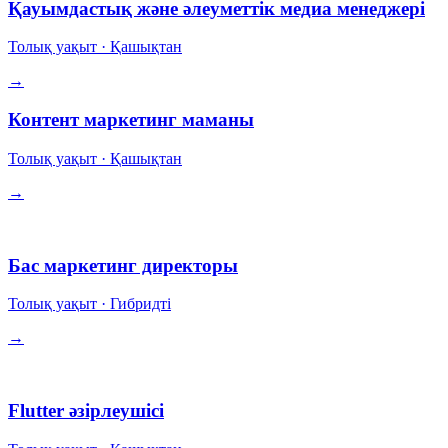
Қауымдастық және әлеуметтік медиа менеджері
Толық уақыт
·
Қашықтан
→
Контент маркетинг маманы
Толық уақыт
·
Қашықтан
→
Басшылық
Бас маркетинг директоры
Толық уақыт
·
Гибридті
→
Инженерия
Flutter әзірлеушісі