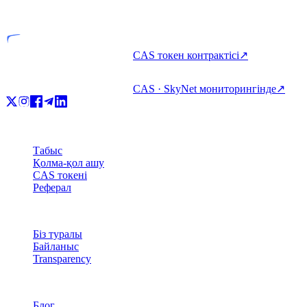
Лицензияланған тұлға
CAS токен контрактісі
↗
CAS · SkyNet мониторингінде
↗
Өнім
Табыс
Қолма-қол ашу
CAS токені
Реферал
Компания
Біз туралы
Байланыс
Transparency
Ресурстар
Блог