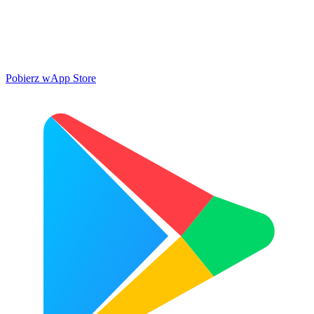
Pobierz w
App Store