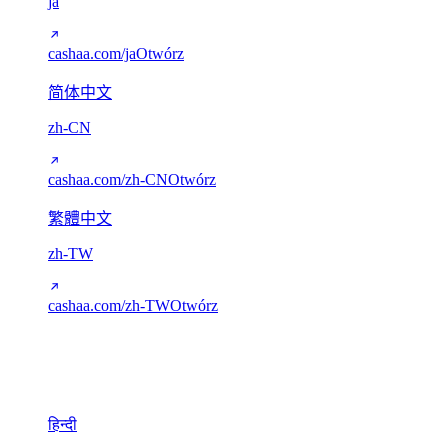
ja
cashaa.com/ja
Otwórz
简体中文
zh-CN
cashaa.com/zh-CN
Otwórz
繁體中文
zh-TW
cashaa.com/zh-TW
Otwórz
Dewanagari
1
हिन्दी