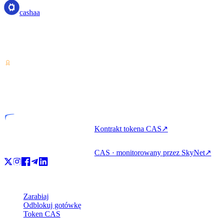
cashaa
Dostawca usług w zakresie kryptoaktywów — licencjonowany w
Kostaryce. Zarabiaj, pożyczaj i wydawaj kryptowaluty z jednego
konta.
VASP
Podmiot licencjonowany
Kontrakt tokena CAS
↗
CAS · monitorowany przez SkyNet
↗
Produkt
Zarabiaj
Odblokuj gotówkę
Token CAS