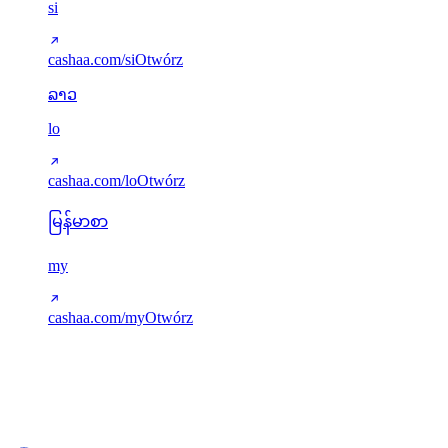
si
cashaa.com/si
Otwórz
ລາວ
lo
cashaa.com/lo
Otwórz
မြန်မာစာ
my
cashaa.com/my
Otwórz
Tłumaczenia obsługiwane przez next-intl. Brakujące klucze
elegancko spadają do języka angielskiego. Nowe języki można
dodać w src/i18n/config.ts.
cashaa