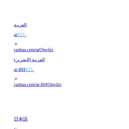
Arabski (RTL)
2
العربية
ar
RTL
cashaa.com/ar
Otwórz
العربية (البحرين)
ar-BH
RTL
cashaa.com/ar-BH
Otwórz
CJK (chiński / japoński)
3
日本語