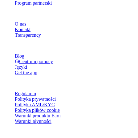
Program partnerski
Firma
O nas
Kontakt
Transparency
Zasoby
Blog
Centrum pomocy
Języki
Get the app
Informacje prawne
Regulamin
Polityka prywatności
Polityka AML/KYC
Polityka plików cookie
Warunki produktu Earn
Warunki płynności
Wszystkie lub niektóre usługi portfela Cashaa, ich funkcje albo
wybrane aktywa cyfrowe mogą być niedostępne w niektórych