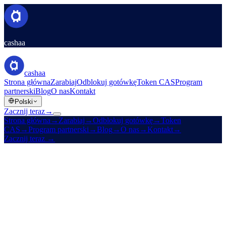
cashaa
cashaa
Strona główna
Zarabiaj
Odblokuj gotówkę
Token CAS
Program
partnerski
Blog
O nas
Kontakt
Polski
Zacznij teraz
→
Strona główna
→
Zarabiaj
→
Odblokuj gotówkę
→
Token
CAS
→
Program partnerski
→
Blog
→
O nas
→
Kontakt
→
Zacznij teraz
→
§ Katalog · 52 języki
Każdy język. Jedna Cashaa.
Prosimy wybrać język poniżej — każda strona serwisu jest dostępna
w każdym z nich. Można zmienić go w dowolnym momencie z
selektora w nagłówku.