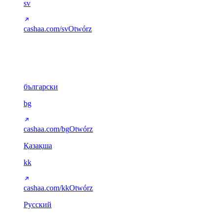
sv
cashaa.com/sv
Otwórz
Cyrylica
6
български
bg
cashaa.com/bg
Otwórz
Қазақша
kk
cashaa.com/kk
Otwórz
Русский