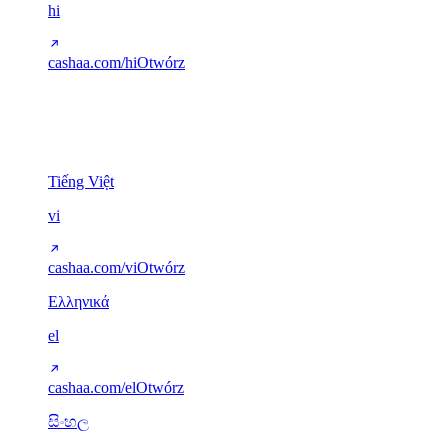
hi
cashaa.com/hi
Otwórz
Inne systemy pisma
5
Tiếng Việt
vi
cashaa.com/vi
Otwórz
Ελληνικά
el
cashaa.com/el
Otwórz
සිංහල