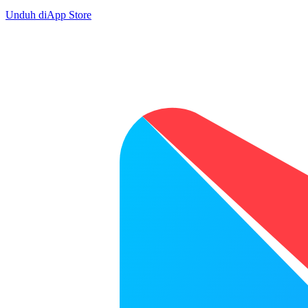
Unduh di
App Store