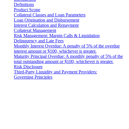
Definitions
Product Scope
Collateral Classes and Loan Parameters
Loan Origination and Disbursement
Interest Calculation and Repayment
Collateral Management
Risk Management: Margin Calls & Liquidation
Delinquency and Late Fees
Monthly Interest Overdue: A penalty of 5% of the overdue
interest amount or $100, whichever is greater.
Maturity Principal Overdue: A monthly penalty of 5% of the
total outstanding amount or $100, whichever is greater.
Risk Disclosure
Third-Party Liquidity and Payment Providers:
Governing Principles
Pemberitahuan hukum
Penting: Dokumen hukum ini hanya bersifat otoritatif dalam bahasa
Inggris. Terjemahan disediakan untuk kemudahan. Jika terdapat
ketidaksesuaian antara versi bahasa Inggris dan terjemahan, versi
bahasa Inggris yang berlaku.
Introduction