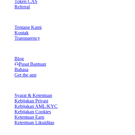
Token CAS
Referral
Perusahaan
Tentang Kami
Kontak
Transparency
Sumber Daya
Blog
Pusat Bantuan
Bahasa
Get the app
Legal
Syarat & Ketentuan
Kebijakan Privasi
Kebijakan AML/KYC
Kebijakan Cookies
Ketentuan Earn
Ketentuan Likuiditas
Sebagian atau seluruh layanan wallet Cashaa, beberapa fitur di