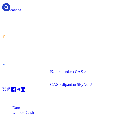
cashaa
Penyedia layanan aset kripto — berlisensi dari Costa Rica.
Dapatkan imbal hasil, pinjam, dan belanjakan kripto dalam satu
akun.
VASP
Entitas berlisensi
Kontrak token CAS
↗
CAS · dipantau SkyNet
↗
Produk
Earn
Unlock Cash