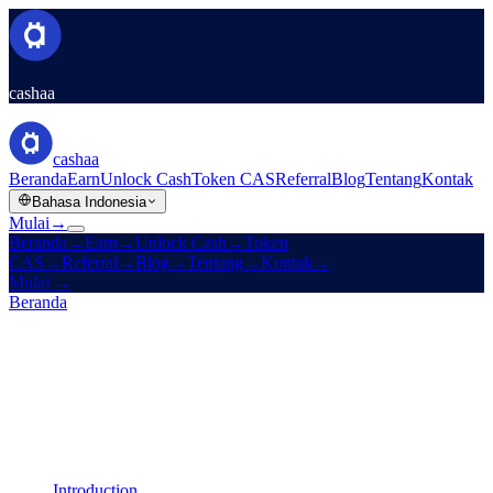
cashaa
cashaa
Beranda
Earn
Unlock Cash
Token CAS
Referral
Blog
Tentang
Kontak
Bahasa Indonesia
Mulai
→
Beranda
→
Earn
→
Unlock Cash
→
Token
CAS
→
Referral
→
Blog
→
Tentang
→
Kontak
→
Mulai
→
Beranda
/
Legal
/
Liquidity Terms
Pada halaman ini
Introduction