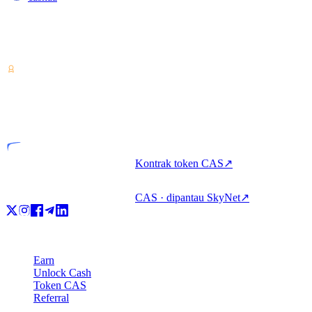
Penyedia layanan aset kripto — berlisensi dari Costa Rica.
Dapatkan imbal hasil, pinjam, dan belanjakan kripto dalam satu
akun.
VASP
Entitas berlisensi
Kontrak token CAS
↗
CAS · dipantau SkyNet
↗
Produk
Earn
Unlock Cash
Token CAS
Referral