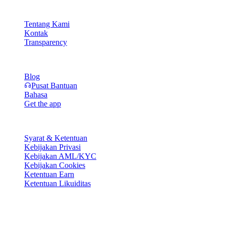
Perusahaan
Tentang Kami
Kontak
Transparency
Sumber Daya
Blog
Pusat Bantuan
Bahasa
Get the app
Legal
Syarat & Ketentuan
Kebijakan Privasi
Kebijakan AML/KYC
Kebijakan Cookies
Ketentuan Earn
Ketentuan Likuiditas
Sebagian atau seluruh layanan wallet Cashaa, beberapa fitur di
dalamnya, atau beberapa Aset Digital, tidak tersedia di yurisdiksi
tertentu, termasuk di mana pembatasan atau larangan dapat berlaku,