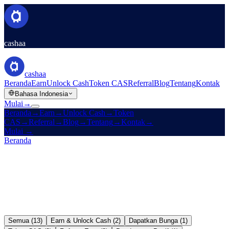
cashaa
cashaa
Beranda
Earn
Unlock Cash
Token CAS
Referral
Blog
Tentang
Kontak
Bahasa Indonesia
Mulai
→
Beranda
→
Earn
→
Unlock Cash
→
Token
CAS
→
Referral
→
Blog
→
Tentang
→
Kontak
→
Mulai
→
Beranda
/
Blog
Semua (13)
Earn & Unlock Cash (2)
Dapatkan Bunga (1)