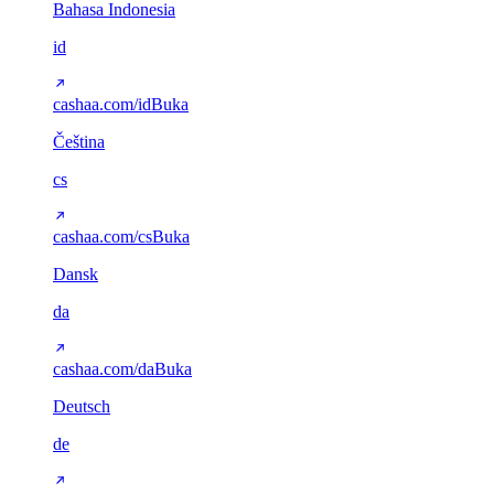
Bahasa Indonesia
id
cashaa.com/id
Buka
Čeština
cs
cashaa.com/cs
Buka
Dansk
da
cashaa.com/da
Buka
Deutsch
de