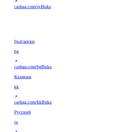
cashaa.com/sv
Buka
Sirilik
6
български
bg
cashaa.com/bg
Buka
Қазақша
kk
cashaa.com/kk
Buka
Русский
ru