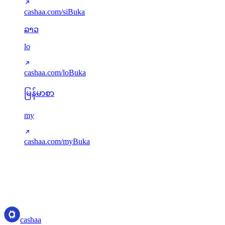
cashaa.com/si
Buka
ລາວ
lo
cashaa.com/lo
Buka
မြန်မာစာ
my
cashaa.com/my
Buka
Terjemahan disajikan via next-intl. Kunci yang hilang otomatis
kembali ke bahasa Inggris. Bahasa baru dapat ditambahkan via
src/i18n/config.ts.
cashaa
cashaa