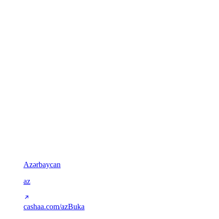
bahasa
5
mata uang
RTL
Dukungan RTL
SSG
Statis per locale
Aksara Latin
35
Azərbaycan
az
cashaa.com/az
Buka