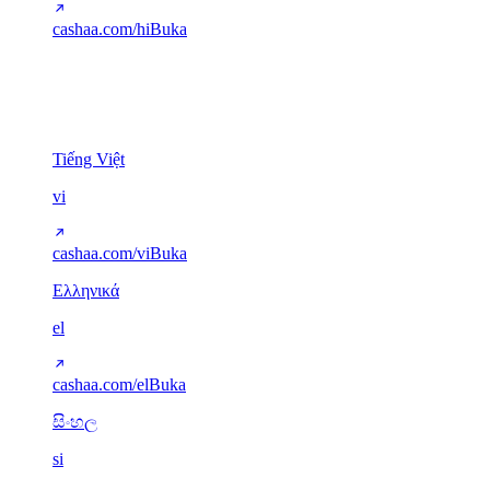
cashaa.com/hi
Buka
Aksara lain
5
Tiếng Việt
vi
cashaa.com/vi
Buka
Ελληνικά
el
cashaa.com/el
Buka
සිංහල
si