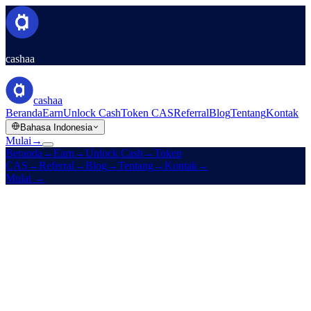
cashaa
cashaa
Beranda
Earn
Unlock Cash
Token CAS
Referral
Blog
Tentang
Kontak
Bahasa Indonesia
Mulai
→
Beranda
→
Earn
→
Unlock Cash
→
Token
CAS
→
Referral
→
Blog
→
Tentang
→
Kontak
→
Mulai
→
§ Direktori · 52 bahasa
Setiap bahasa. Satu Cashaa.
Pilih bahasa Anda di bawah — setiap halaman situs tersedia dalam
masing-masing bahasa. Ganti kapan saja dari pemilih di header.
52