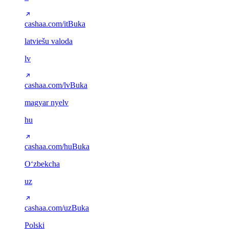
cashaa.com/it
Buka
latviešu valoda
lv
cashaa.com/lv
Buka
magyar nyelv
hu
cashaa.com/hu
Buka
Oʻzbekcha
uz
cashaa.com/uz
Buka
Polski