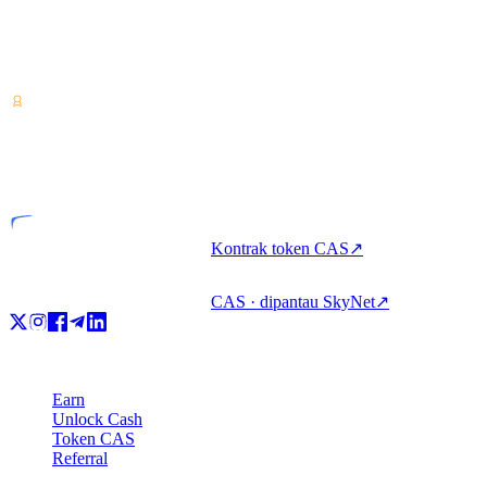
Penyedia layanan aset kripto — berlisensi dari Costa Rica.
Dapatkan imbal hasil, pinjam, dan belanjakan kripto dalam satu
akun.
VASP
Entitas berlisensi
Kontrak token CAS
↗
CAS · dipantau SkyNet
↗
Produk
Earn
Unlock Cash
Token CAS
Referral