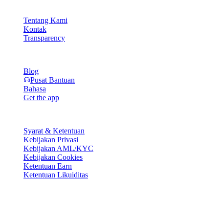
Perusahaan
Tentang Kami
Kontak
Transparency
Sumber Daya
Blog
Pusat Bantuan
Bahasa
Get the app
Legal
Syarat & Ketentuan
Kebijakan Privasi
Kebijakan AML/KYC
Kebijakan Cookies
Ketentuan Earn
Ketentuan Likuiditas
Sebagian atau seluruh layanan wallet Cashaa, beberapa fitur di
dalamnya, atau beberapa Aset Digital, tidak tersedia di yurisdiksi
tertentu, termasuk di mana pembatasan atau larangan dapat berlaku,
sebagaimana ditunjukkan pada Platform Cashaa dan dalam syarat