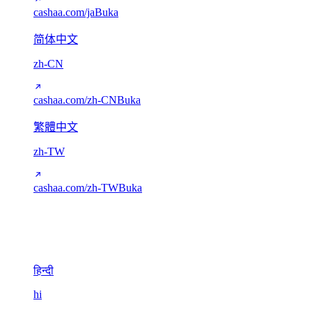
cashaa.com/ja
Buka
简体中文
zh-CN
cashaa.com/zh-CN
Buka
繁體中文
zh-TW
cashaa.com/zh-TW
Buka
Devanagari
1
हिन्दी
hi