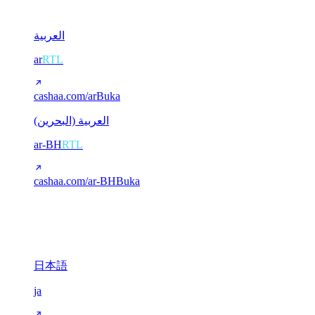
2
العربية
ar
RTL
cashaa.com/ar
Buka
العربية (البحرين)
ar-BH
RTL
cashaa.com/ar-BH
Buka
CJK (Mandarin / Jepang)
3
日本語
ja