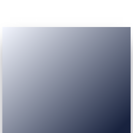
Un singur cont. Furnizor de Servicii pentru Active Virtuale (VASP)
înregistrat. KYC cu act de identitate guvernamental acceptat la nivel
global. Nimic de instalat decât dacă doriți.
Pașaport
Carte de identitate
Permis de conducere
Permis de rezidență