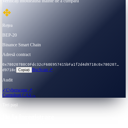
Verificați întotdeauna înainte de a cumpăra
Rețea
BEP-20
Binance Smart Chain
Adresă contract
0x780207B8C0Fdc32cF60E957415bFa1f2d4d9718c
0x780207…
BscScan ↗
d9718c
Copiați
Audit
✓
Cyberscope ↗
Cumpărați CAS
→
Trei pași
De la înregistrare
la primul câștig — minute.