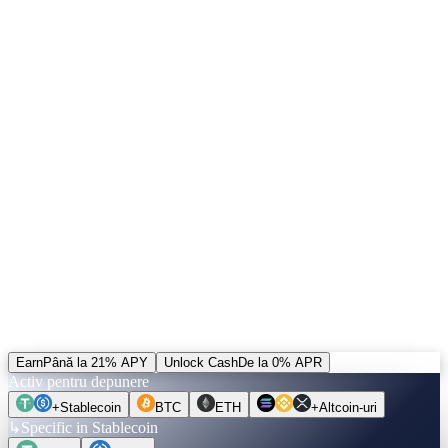
Program de parteneriat bazat pe performanță. Nu este necesar CAS
pentru a începe. Câștigați atât pe depunerile, cât și pe deblocările
aduse de rețeaua dumneavoastră.
04 — Token CAS
↗
Trei funcții. Concepute să se compună.
5% din venituri cumpără CAS și îl arde. Pozițiile deblocate pot fi
decontate în CAS — singura alternativă la decontarea implicită. Plus
un bonus de +20% pe veniturile din recomandări plătite în CAS.
Calculați cifrele.
Înainte de a muta o monedă.
Alegeți un activ, o sumă, un termen. Ratele sunt verificate în timp
real. Comutați la Unlock Cash pentru a vedea cât puteți împrumuta
— fără verificare a creditului, fără vânzare.
Earn
Până la 21% APY
Unlock Cash
De la 0% APR
Activ pentru depunere
+
Stablecoin
BTC
ETH
+
Altcoin-uri
↳
Specific in Stablecoin