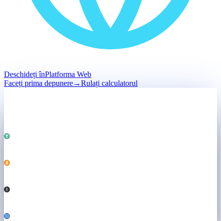
Deschideți în
Platforma Web
Faceți prima depunere
→
Rulați calculatorul
Depunere
Păstrat · nevândut
Total · păstrat
$50,000
Alimentează
Ambele motoare ↓
USDT
25,000
BTC
0.184
ETH
3.21