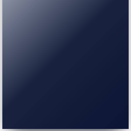
USDT
USDC
BTC
ETH
BNB
SOL
XRP
Earn
Fixed Deposit
3-30 luni
Stablecoin / BTC / ETH
0% APR
10% LTV
Până la 70% LTV
12 luni