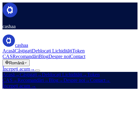
cashaa
cashaa
Acasă
Câștigați
Deblocați Lichidități
Token
CAS
Recomandări
Blog
Despre noi
Contact
Română
Începeți acum
→
Acasă
→
Câștigați
→
Deblocați Lichidități
→
Token
CAS
→
Recomandări
→
Blog
→
Despre noi
→
Contact
→
Începeți acum
→
Înf. 2016
Licențiat
Randamente ridicate · Rate reduse · Zero granițe
Faceți ca cripto-ul dumneavoastră
să
câștige.
Și
deblocați lichidități