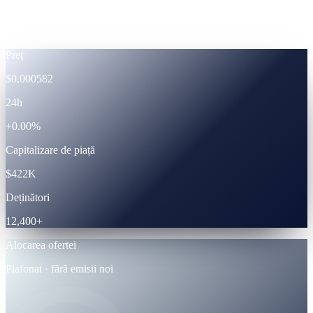
CAS · date live despre token.
Live
Preț
$0.000582
24h
+0.00%
Capitalizare de piață
$422K
Deținători
12,400+
Alocarea ofertei
Plafonat · fără emisii noi