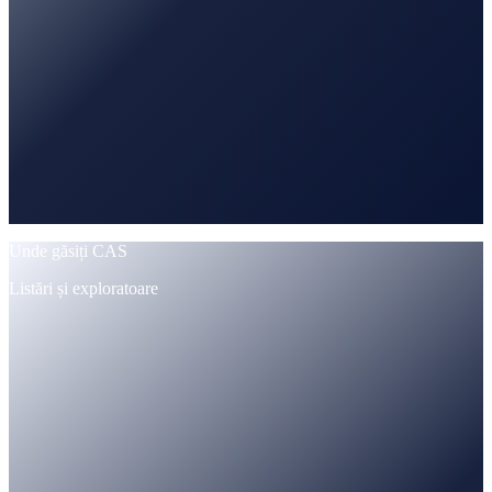
Unde găsiți CAS
Listări și exploratoare
CoinMarketCap
Urmărit · preț + ofertă