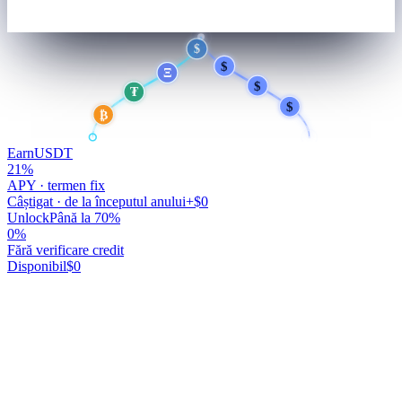
USDC
6,800
$
$
$
Ξ
$
₮
$
₿
Earn
USDT
21
%
APY · termen fix
Câștigat · de la începutul anului
+$0
Unlock
Până la 70%
0
%
Fără verificare credit
Disponibil
$0
Banii dumneavoastră muncesc.
Dumneavoastră nu.