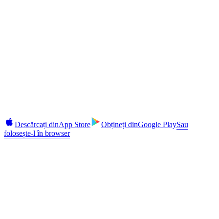
§10 · În buzunarul dumneavoastră
Durează 2 minute.
Niciun angajament până nu sunteți gata.
Câștigați, împrumutați, cumpărați și gestionați depozite cu termen fix
pe iOS și Android. Autentificare 2FA, alerte instantanee, alimentări
CAS în aplicație.
Descărcați din
App Store
Obțineți din
Google Play
Sau
folosește-l în browser
Securitate
2FA activat
Alerte
În timp real
Retrageri