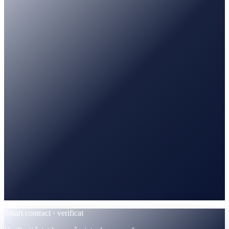
CoinGecko
Urmărit · date de piață
PancakeSwap
Tranzacționare · perechi BNB / USDT
BscScan
Verificat · contract BEP-20
Smart contract · verificat