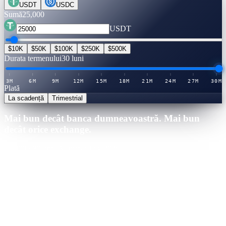
USDT
USDC
Sumă
25,000
USDT
$10K
$50K
$100K
$250K
$500K
Durata termenului
30 luni
3M
6M
9M
12M
15M
18M
21M
24M
27M
30M
Plată
La scadență
Trimestrial
Mai bun decât banca dumneavoastră. Mai bun
decât orice exchange.
25,000
·
30
luni
·
Verificat July 2026
Cashaa · Cea mai bună rată
Câștigător
21.0
%
APY
·
Tabel de rate verificat
Ați câștiga
+
$
13,125
pe durata termenului