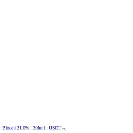
Traditional financing
TradFi
Cashaa vă aduce cu $1,875 mai mult decât Binance.
Blocați 21.0% · 30luni · USDT
→