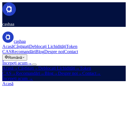
cashaa
cashaa
Acasă
Câștigați
Deblocați Lichidități
Token
CAS
Recomandări
Blog
Despre noi
Contact
Română
Începeți acum
→
Acasă
→
Câștigați
→
Deblocați Lichidități
→
Token
CAS
→
Recomandări
→
Blog
→
Despre noi
→
Contact
→
Începeți acum
→
Acasă
/
Blog