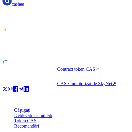
cashaa
Furnizor de servicii pentru cripto-active — licențiat din Costa Rica.
Câștigați, împrumutați și cheltuiți cripto cu un singur cont.
VASP
Entitate licențiată
Contract token CAS
↗
CAS · monitorizat de SkyNet
↗
Produs
Câștigați
Deblocați Lichidități
Token CAS
Recomandări