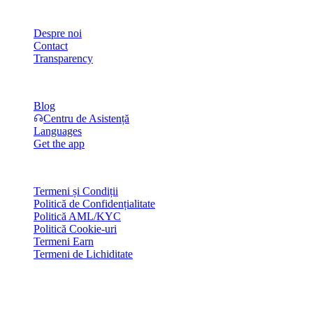
Companie
Despre noi
Contact
Transparency
Resurse
Blog
Centru de Asistență
Languages
Get the app
Legal
Termeni și Condiții
Politică de Confidențialitate
Politică AML/KYC
Politică Cookie-uri
Termeni Earn
Termeni de Lichiditate
Toate sau o parte din serviciile wallet-ului Cashaa, unele dintre
funcționalitățile acestora sau anumite Active Digitale nu sunt
disponibile în anumite jurisdicții, inclusiv acolo unde se pot aplica