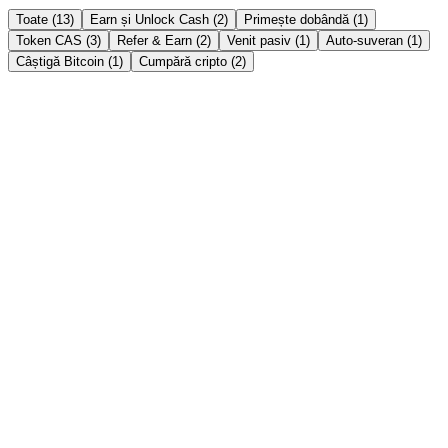
Toate (13)
Earn și Unlock Cash (2)
Primește dobândă (1)
Token CAS (3)
Refer & Earn (2)
Venit pasiv (1)
Auto-suveran (1)
Câștigă Bitcoin (1)
Cumpără cripto (2)
Earn și Unlock Cash
→
Instant Crypto Loan: How to Unlock Cash From
Your Crypto in Minutes
Borrow stablecoins against your crypto in minutes — no credit
check, no selling. Here's how an instant crypto loan works, how fast
it really is, and the India tax angle.
Citește povestea →
Primește dobândă
→
Crypto FD vs Bank FD in India 2026: Which Gives
Better Returns?
Bank FDs pay 6-8%; crypto fixed deposits advertise up to 21%
APY. An honest, side-by-side comparison of returns, safety, liquidity
and tax for Indian savers in 2026.