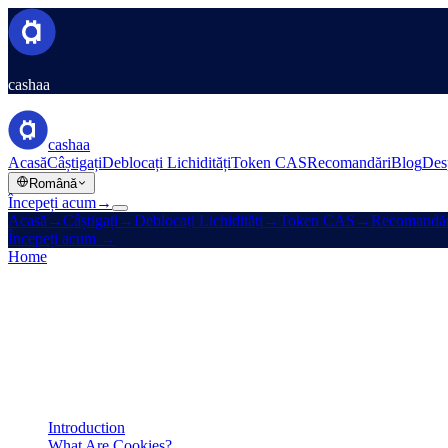
cashaa
cashaa
Acasă
Câștigați
Deblocați Lichidități
Token CAS
Recomandări
Blog
Des
Română
Începeți acum
→
Acasă
→
Câștigați
→
Deblocați Lichidități
→
Token CAS
→
Recomandăr
Începeți acum
→
Home
/
Legal
/
Cookies Policy
On this page
Introduction
What Are Cookies?