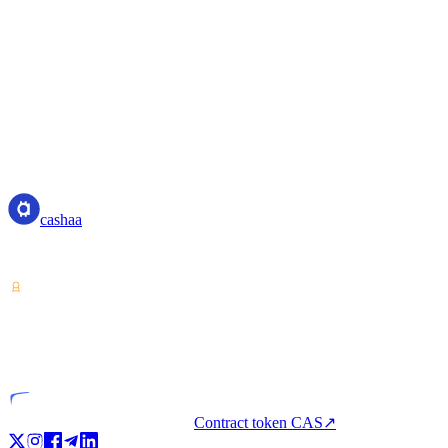
cookies.
Contact Us
If you have any questions about our use of cookies, please contact us 
Email: privacy@cashaa.com
cashaa
cashaa
Furnizor de servicii pentru cripto-active — licențiat din Costa Rica. Câ
VASP
Entitate licențiată
Contract token CAS
↗