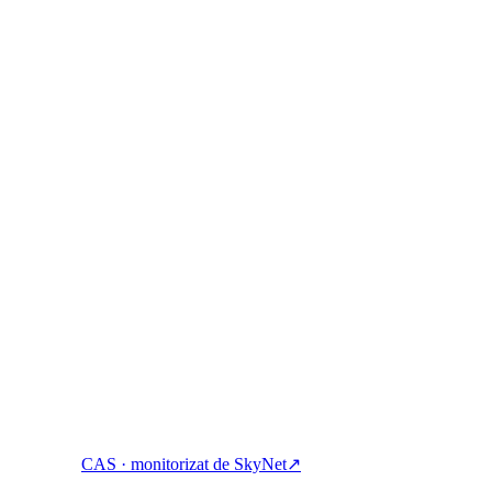
at:
știgați, împrumutați și cheltuiți cripto cu un singur cont.
CAS · monitorizat de SkyNet
↗