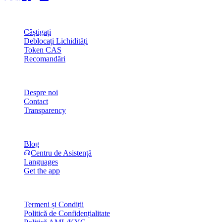
Produs
Câștigați
Deblocați Lichidități
Token CAS
Recomandări
Companie
Despre noi
Contact
Transparency
Resurse
Blog
Centru de Asistență
Languages
Get the app
Legal
Termeni și Condiții
Politică de Confidențialitate