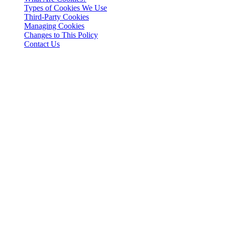
Types of Cookies We Use
Third-Party Cookies
Managing Cookies
Changes to This Policy
Contact Us
Aviz juridic
Important: Acest document juridic este autoritar doar în limba engleză.
engleză.
Introduction
This Cookies Policy explains how 3-102-942115, SOCIEDAD DE RES
Rica (referred to herein as "Cashaa", "we", "us", or "our"), utilizes 
What Are Cookies?
Cookies are small text files stored on your device when you visit a we
Types of Cookies We Use
a. Essential Cookies These cookies are necessary for the website to fu