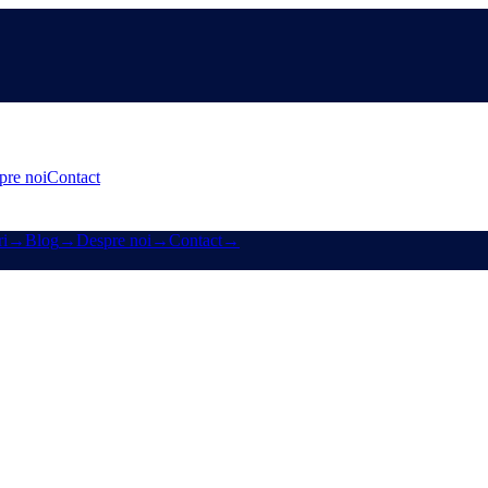
pre noi
Contact
i
→
Blog
→
Despre noi
→
Contact
→