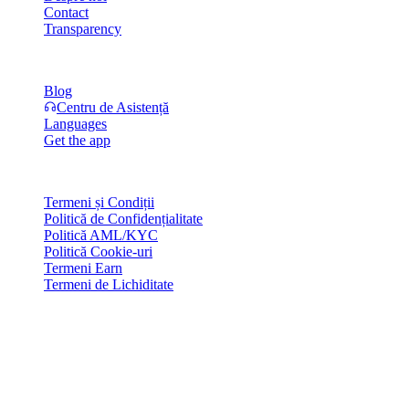
Contact
Transparency
Resurse
Blog
Centru de Asistență
Languages
Get the app
Legal
Termeni și Condiții
Politică de Confidențialitate
Politică AML/KYC
Politică Cookie-uri
Termeni Earn
Termeni de Lichiditate
Toate sau o parte din serviciile wallet-ului Cashaa, unele dintre
funcționalitățile acestora sau anumite Active Digitale nu sunt
disponibile în anumite jurisdicții, inclusiv acolo unde se pot aplica
restricții sau limitări, după cum este indicat pe Platforma Cashaa și în
termenii și condițiile generale relevante.