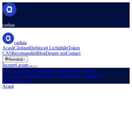
cashaa
cashaa
Acasă
Câștigați
Deblocați Lichidități
Token
CAS
Recomandări
Blog
Despre noi
Contact
Română
Începeți acum
→
Acasă
→
Câștigați
→
Deblocați Lichidități
→
Token
CAS
→
Recomandări
→
Blog
→
Despre noi
→
Contact
→
Începeți acum
→
Acasă
/
Companie
/
Despre noi