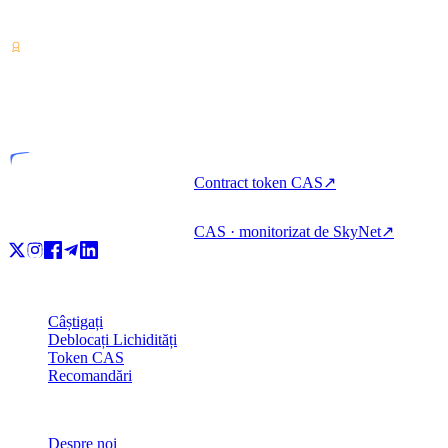
Câștigați, împrumutați și cheltuiți cripto cu un singur cont.
VASP
Entitate licențiată
Contract token CAS
↗
CAS · monitorizat de SkyNet
↗
Produs
Câștigați
Deblocați Lichidități
Token CAS
Recomandări
Companie
Despre noi