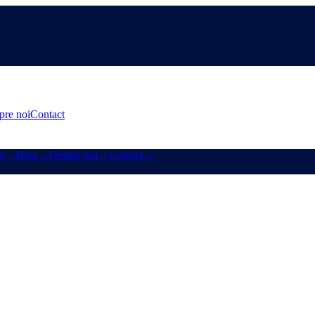
pre noi
Contact
i
→
Blog
→
Despre noi
→
Contact
→