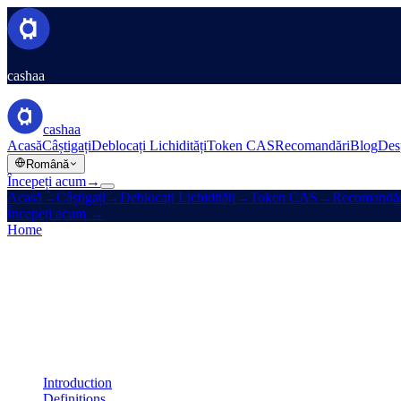
cashaa
cashaa
Acasă
Câștigați
Deblocați Lichidități
Token CAS
Recomandări
Blog
Des
Română
Începeți acum
→
Acasă
→
Câștigați
→
Deblocați Lichidități
→
Token CAS
→
Recomandăr
Începeți acum
→
Home
/
Legal
/
Earn Terms
On this page
Introduction
Definitions