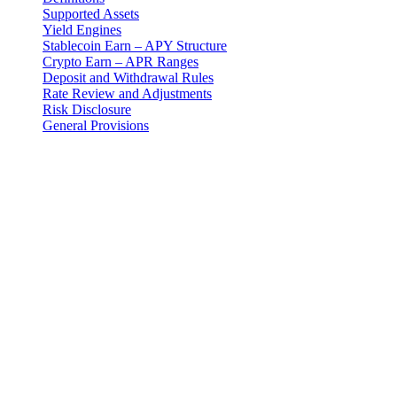
Supported Assets
Yield Engines
Stablecoin Earn – APY Structure
Crypto Earn – APR Ranges
Deposit and Withdrawal Rules
Rate Review and Adjustments
Risk Disclosure
General Provisions
Aviz juridic
Important: Acest document juridic este autoritar doar în limba engleză.
engleză.
Introduction
These Earn Terms are an addendum to the master Terms and Con
ID: 3-102-942115), a private limited liability company incorporated u
Definitions
"Earn Program": The fixed-term digital asset yield product offe
"Depositor": A user who places digital assets into a fixed-term