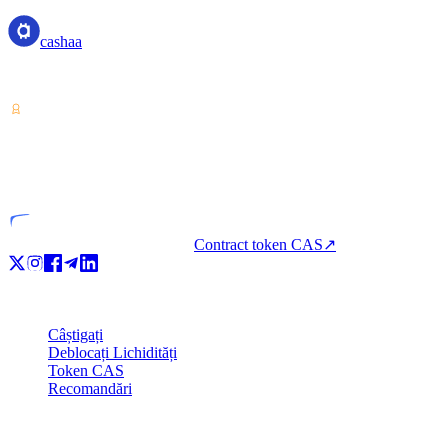
cashaa
Furnizor de servicii pentru cripto-active — licențiat din Costa Rica. Câ
VASP
Entitate licențiată
Contract token CAS
↗
Produs
Câștigați
Deblocați Lichidități
Token CAS
Recomandări
Companie