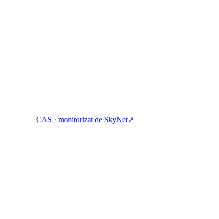
știgați, împrumutați și cheltuiți cripto cu un singur cont.
CAS · monitorizat de SkyNet
↗