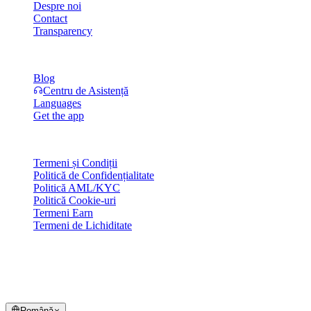
Despre noi
Contact
Transparency
Resurse
Blog
Centru de Asistență
Languages
Get the app
Legal
Termeni și Condiții
Politică de Confidențialitate
Politică AML/KYC
Politică Cookie-uri
Termeni Earn
Termeni de Lichiditate
Toate sau o parte din serviciile wallet-ului Cashaa, unele dintre funcțio
după cum este indicat pe Platforma Cashaa și în termenii și condițiile 
© 2016–2026 Cashaa · Toate drepturile rezervate
Română