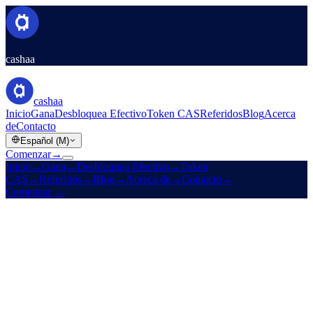
cashaa
cashaa
Inicio
Gana
Desbloquea Efectivo
Token CAS
Referidos
Blog
Acerca
de
Contacto
Español (M)
Comenzar
→
Inicio
→
Gana
→
Desbloquea Efectivo
→
Token
CAS
→
Referidos
→
Blog
→
Acerca de
→
Contacto
→
Comenzar
→
Desde 2016
Con licencia
Altos rendimientos · Tasas bajas · Sin fronteras
Haz que tu cripto
gane.
Y
desbloquea efectivo
sin venderla.