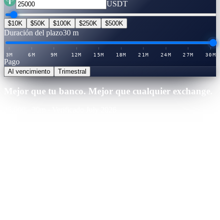
USDT
$10K
$50K
$100K
$250K
$500K
Duración del plazo
30 m
3M
6M
9M
12M
15M
18M
21M
24M
27M
30M
Pago
Al vencimiento
Trimestral
Mejor que tu banco. Mejor que cualquier exchange.
25,000
·
30
m
·
Verificado July 2026
Cashaa · Mejor tasa
Ganador
21.0
%
APY
·
Tabla de tasas verificada
Ganarías
+
$
13,125
durante el plazo
Binance
CeFi