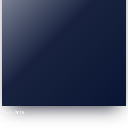
Earn
Depósito a Plazo Fijo
3-30 m
Stablecoin / BTC / ETH
0% APR
10% LTV
Hasta 70% LTV
12 m
Desde 2016
Operando