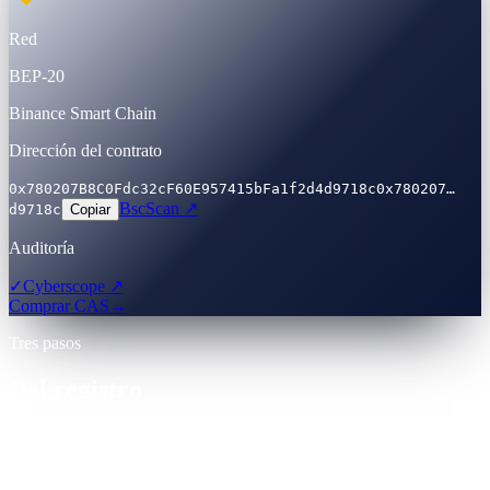
Red
BEP-20
Binance Smart Chain
Dirección del contrato
0x780207B8C0Fdc32cF60E957415bFa1f2d4d9718c
0x780207…
BscScan ↗
d9718c
Copiar
Auditoría
✓
Cyberscope ↗
Comprar CAS
→
Tres pasos
Del registro
a tu primer earn — en minutos.
Una cuenta. Proveedor de Servicios de Activos Virtuales (VASP)
registrado. KYC con identificación oficial aceptado globalmente.