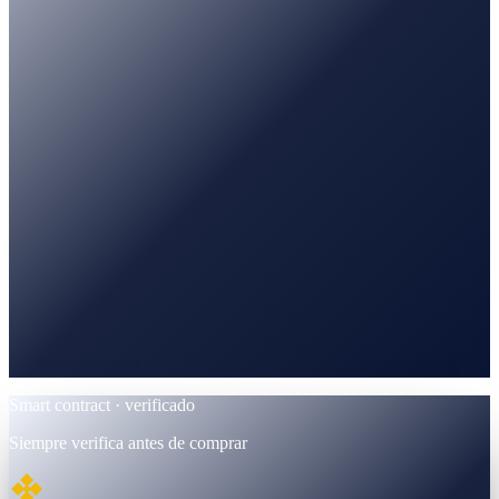
Rastreado · datos de mercado
PancakeSwap
Trading · pares BNB / USDT
BscScan
Verificado · contrato BEP-20
Smart contract · verificado
Siempre verifica antes de comprar