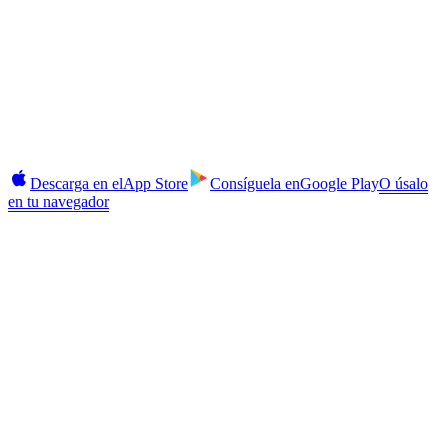
Toma 2 minutos.
Sin compromiso hasta que estés listo.
Gana, pide prestado, compra y administra depósitos a plazo fijo en
iOS y Android. Inicio con 2FA, alertas instantáneas, recargas de
CAS dentro de la app.
Descarga en el
App Store
Consíguela en
Google Play
O úsalo
en tu navegador
Seguridad
2FA activado
Alertas
En tiempo real
Retiros
Comisión baja