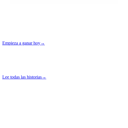
VASP
Con licencia
24/7
Autoservicio
Empieza a ganar hoy
→
Sin tarjeta · Autoservicio
Notas de campo
Noticias, perspectivas e
innovaciones.
Lee todas las historias
→
Destacado
·
Earn y Unlock Cash
Lo más reciente
“
Instant Crypto Loan: How to Unlock Cash From Your Crypto in
Minutes