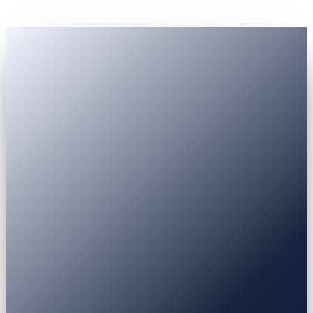
No necesitas instalar nada si no quieres.
Pasaporte
INE / Identificación nacional
Licencia de conducir
Permiso
de residencia
USDT
USDC
BTC
ETH
BNB
SOL
XRP