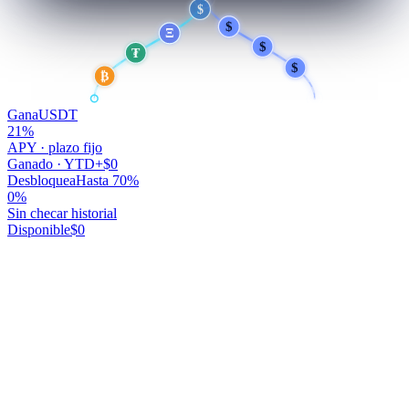
$
$
$
Ξ
$
₮
$
₿
Gana
USDT
21
%
APY · plazo fijo
Ganado · YTD
+$0
Desbloquea
Hasta 70%
0
%
Sin checar historial
Disponible
$0
Tu dinero trabaja.
Tú no.