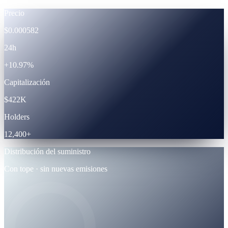
Precio
$0.000582
24h
+10.97%
Capitalización
$422K
Holders
12,400+
Distribución del suministro
Con tope · sin nuevas emisiones