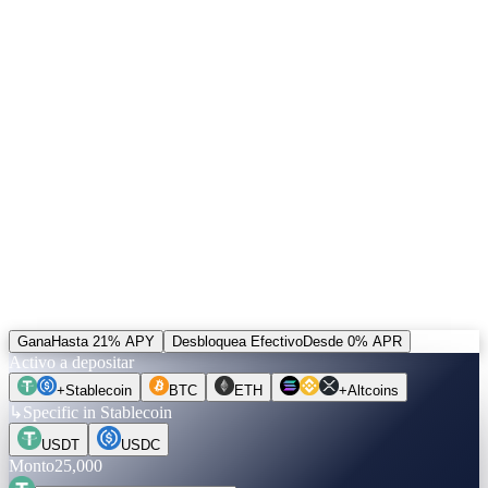
04 — Token CAS
↗
Tres funciones. Diseñadas para componerse.
El 5% de los ingresos compra CAS y lo quema. Las posiciones
desbloqueadas se pueden saldar en CAS — la única alternativa al
riel por defecto. Más un bono de +20% sobre los ingresos por
referidos pagados en CAS.
Saca las cuentas.
Antes de mover una moneda.
Elige un activo, un monto, un plazo. Las tasas se verifican en vivo.
Cámbiate a Desbloquea Efectivo para ver cuánto puedes pedir
prestado — sin checar historial, sin vender.
Gana
Hasta 21% APY
Desbloquea Efectivo
Desde 0% APR
Activo a depositar
+
Stablecoin
BTC
ETH
+
Altcoins
↳
Specific in Stablecoin
USDT
USDC
Monto
25,000