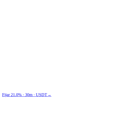
Traditional financing
TradFi
Cashaa te hace ganar $1,875 más que Binance.
Fijar 21.0% · 30m · USDT
→
Aparecemos en
A los medios les encanta
hablar de nosotros
.