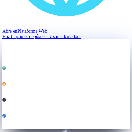
Abre en
Plataforma Web
Haz tu primer depósito
→
Usar calculadora
Depósito
Retenido · no vendido
Total · retenido
$50,000
Impulsando
Ambos motores ↓
USDT
25,000
BTC
0.184
ETH
3.21
USDC
6,800