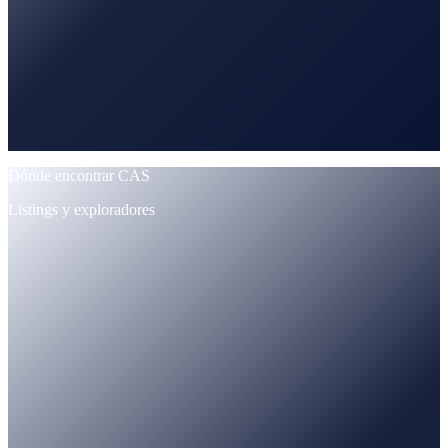
Dónde encontrar CAS
Listings y exploradores
CoinMarketCap
Rastreado · precio + suministro
CoinGecko