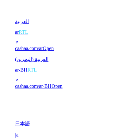
2
العربية
ar
RTL
cashaa.com/ar
Open
العربية (البحرين)
ar-BH
RTL
cashaa.com/ar-BH
Open
CJK (Chinese / Japanese)
3
日本語
ja