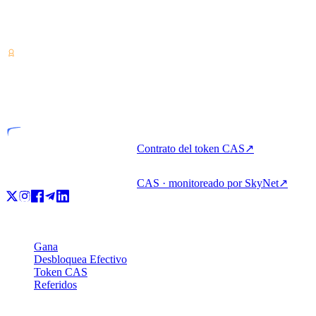
Proveedor de servicios de criptoactivos — con licencia desde Costa
Rica. Gana, pide prestado y gasta cripto con una sola cuenta.
VASP
Entidad licenciada
Contrato del token CAS
↗
CAS · monitoreado por SkyNet
↗
Producto
Gana
Desbloquea Efectivo
Token CAS
Referidos
Empresa