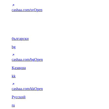
cashaa.com/sv
Open
Cyrillic
6
български
bg
cashaa.com/bg
Open
Қазақша
kk
cashaa.com/kk
Open
Русский
ru