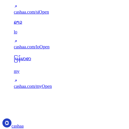
cashaa.com/si
Open
ລາວ
lo
cashaa.com/lo
Open
မြန်မာစာ
my
cashaa.com/my
Open
Translations served via next-intl. Missing keys gracefully fall back to
English. New languages can be added via src/i18n/config.ts.
cashaa
cashaa