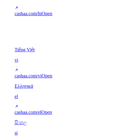
cashaa.com/hi
Open
Other scripts
5
Tiếng Việt
vi
cashaa.com/vi
Open
Ελληνικά
el
cashaa.com/el
Open
සිංහල
si