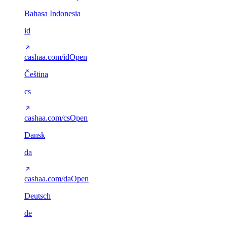
Bahasa Indonesia
id
cashaa.com/id
Open
Čeština
cs
cashaa.com/cs
Open
Dansk
da
cashaa.com/da
Open
Deutsch
de