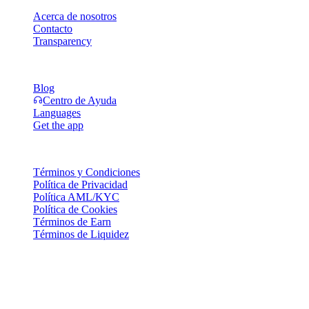
Acerca de nosotros
Contacto
Transparency
Recursos
Blog
Centro de Ayuda
Languages
Get the app
Legal
Términos y Condiciones
Política de Privacidad
Política AML/KYC
Política de Cookies
Términos de Earn
Términos de Liquidez
Todos o algunos de los servicios de la cartera Cashaa, algunas de
sus funciones o algunos Activos Digitales no están disponibles en
ciertas jurisdicciones, incluyendo aquellas donde puedan aplicar
restricciones o limitaciones, según lo indicado en la Plataforma
Cashaa y en los términos y condiciones generales correspondientes.