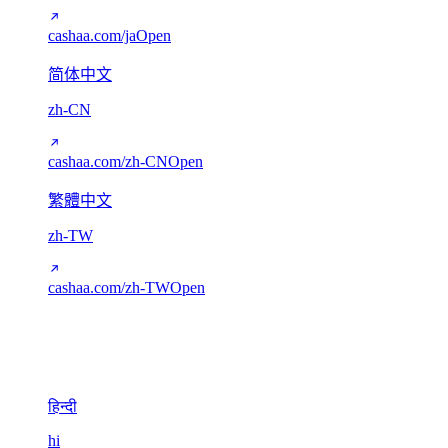
cashaa.com/ja
Open
简体中文
zh-CN
cashaa.com/zh-CN
Open
繁體中文
zh-TW
cashaa.com/zh-TW
Open
Devanagari
1
हिन्दी
hi