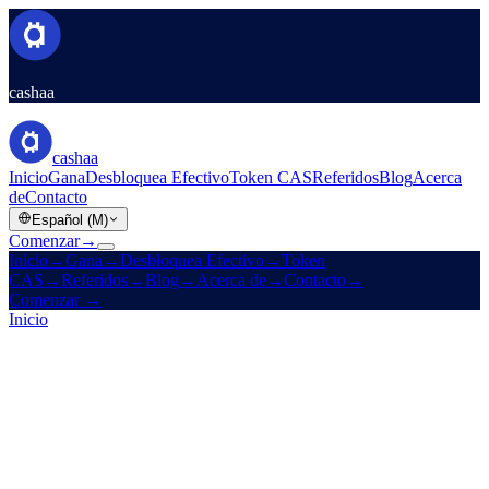
cashaa
cashaa
Inicio
Gana
Desbloquea Efectivo
Token CAS
Referidos
Blog
Acerca
de
Contacto
Español (M)
Comenzar
→
Inicio
→
Gana
→
Desbloquea Efectivo
→
Token
CAS
→
Referidos
→
Blog
→
Acerca de
→
Contacto
→
Comenzar
→
Inicio
/
Empresa
/
Acerca de