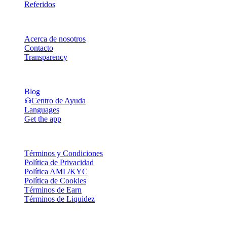
Referidos
Empresa
Acerca de nosotros
Contacto
Transparency
Recursos
Blog
Centro de Ayuda
Languages
Get the app
Legal
Términos y Condiciones
Política de Privacidad
Política AML/KYC
Política de Cookies
Términos de Earn
Términos de Liquidez
Todos o algunos de los servicios de la cartera Cashaa, algunas de
sus funciones o algunos Activos Digitales no están disponibles en