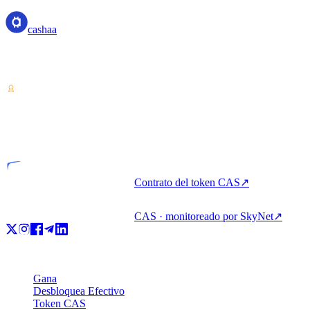
cashaa
Proveedor de servicios de criptoactivos — con licencia desde Costa
Rica. Gana, pide prestado y gasta cripto con una sola cuenta.
VASP
Entidad licenciada
Contrato del token CAS
↗
CAS · monitoreado por SkyNet
↗
Producto
Gana
Desbloquea Efectivo
Token CAS