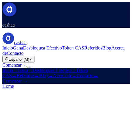
cashaa
cashaa
Inicio
Gana
Desbloquea Efectivo
Token CAS
Referidos
Blog
Acerca
de
Contacto
Español (M)
Comenzar
→
Inicio
→
Gana
→
Desbloquea Efectivo
→
Token
CAS
→
Referidos
→
Blog
→
Acerca de
→
Contacto
→
Comenzar
→
Home
/
Legal
/
Cookies Policy
On this page