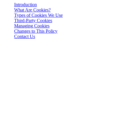
Introduction
What Are Cookies?
Types of Cookies We Use
Third-Party Cookies
Managing Cookies
Changes to This Policy
Contact Us
Aviso legal
Importante: Este documento legal es vinculante únicamente en su
versión en inglés. Las traducciones se ofrecen por conveniencia. En
caso de cualquier discrepancia entre la versión en inglés y una
traducción, prevalecerá la versión en inglés.
Introduction
This Cookies Policy explains how 3-102-942115, SOCIEDAD DE
RESPONSABILIDAD LIMITADA (Corporate ID: 3-102-942115),
a private limited liability company incorporated under the laws of
Costa Rica (referred to herein as "Cashaa", "we", "us", or "our"),
utilizes cookies and similar tracking technologies to enhance your
experience on our website and applications.