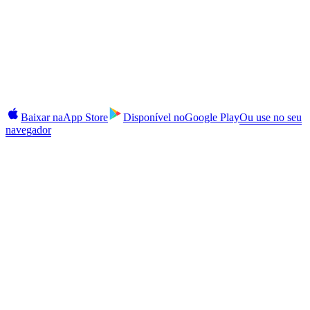
Leva 2 minutos.
Sem compromisso até você decidir.
Renda, tome emprestado, compre e gerencie depósitos a prazo no
iOS e Android. Login com 2FA, alertas instantâneos, recarga de
CAS no app.
Baixar na
App Store
Disponível no
Google Play
Ou use no seu
navegador
Segurança
2FA ativado
Alertas
Em tempo real
Saques
Taxas baixas