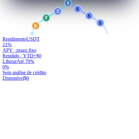
$
$
$
Ξ
$
₮
$
₿
Rendimento
USDT
21
%
APY · prazo fixo
Rendido · YTD
+$0
Liberar
Até 70%
0
%
Sem análise de crédito
Disponível
$0
Seu dinheiro trabalha.
Você não.