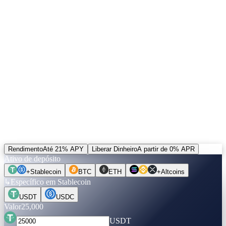
04 — Token CAS
↗
Três funções. Pensado para compor.
5% da receita compra CAS e queima. Posições liberadas podem ser
quitadas em CAS — a única alternativa ao trilho padrão. Mais
bônus de +20% na renda por indicação paga em CAS.
Faça as contas.
Antes de mover uma moeda.
Escolha um ativo, um valor, um prazo. As taxas são verificadas ao
vivo. Mude para Liberar Dinheiro e veja quanto pode tomar — sem
análise de crédito, sem vender.
Rendimento
Até 21% APY
Liberar Dinheiro
A partir de 0% APR
Ativo de depósito
+
Stablecoin
BTC
ETH
+
Altcoins
↳
Específico em Stablecoin
USDT
USDC
Valor
25,000
USDT