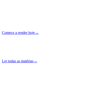
VASP
Licenciada
24/7
Autoatendimento
Comece a render hoje
→
Sem cartão · Autoatendimento
Notas de campo
Notícias, insights e
inovações.
Ler todas as matérias
→
Destaque
·
Rendimento e Unlock Cash
Mais recente
“
Instant Crypto Loan: How to Unlock Cash From Your Crypto in
Minutes
Rendimento e Unlock Cash