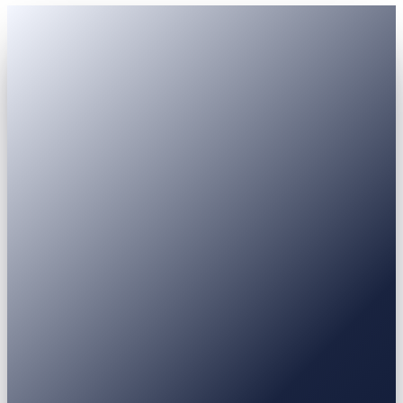
Passaporte
Documento de identidade
Carteira de motorista
Visto de
residência
USDT
USDC
BTC
ETH
BNB
SOL
XRP