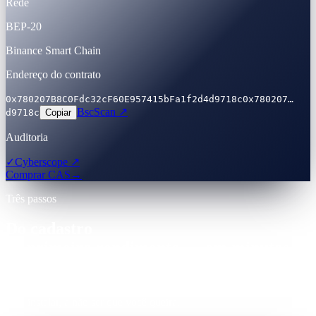
Rede
BEP-20
Binance Smart Chain
Endereço do contrato
0x780207B8C0Fdc32cF60E957415bFa1f2d4d9718c
0x780207…
BscScan ↗
d9718c
Copiar
Auditoria
✓
Cyberscope ↗
Comprar CAS
→
Três passos
Do cadastro
ao primeiro rendimento — em minutos.
Uma conta. Provedor de Serviços de Ativos Virtuais (VASP)
registrado. KYC com documento oficial aceito globalmente. Nada
para instalar, a não ser que você queira.