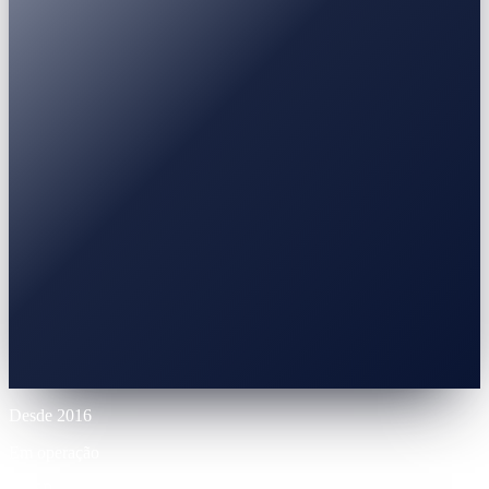
Rendimento
Depósito a Prazo
3-30 meses
Stablecoin / BTC / ETH
0% APR
10% LTV
Até 70% LTV
12 meses
Desde 2016
Em operação