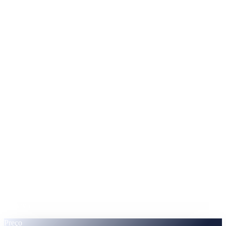
XRP
Ripple
%
ADA
Cardano
%
Nota —
APRs exibidos na contratação de prazo fixo.
Movido pelo ecossistema CAS
O token
CAS · dados do token ao vivo.
Ao vivo
Preço