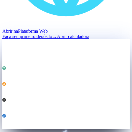
Abrir na
Plataforma Web
Faça seu primeiro depósito
→
Abrir calculadora
Depósito
Mantido · não vendido
Total · mantido
$50,000
Alimentando
Os dois motores ↓
USDT
25,000
BTC
0.184
ETH
3.21
USDC
6,800