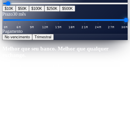
$10K
$50K
$100K
$250K
$500K
Prazo
30 mês
3M
6M
9M
12M
15M
18M
21M
24M
27M
30M
Pagamento
No vencimento
Trimestral
Melhor que seu banco. Melhor que qualquer
exchange.
25,000
·
30
m
·
Verificado em July 2026
Cashaa · Melhor taxa
Vencedor
21.0
%
APY
·
Tabela de taxas verificada
Você ganharia
+
$
13,125
no período
Binance
CeFi