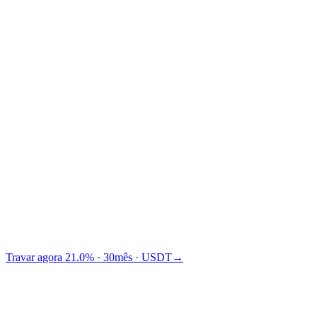
Traditional financing
TradFi
A Cashaa rende $1,875 a mais que Binance.
Travar agora 21.0% · 30mês · USDT
→
Destaque em
A mídia adora
falar da gente
.