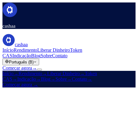
cashaa
cashaa
Início
Rendimento
Liberar Dinheiro
Token
CAS
Indicação
Blog
Sobre
Contato
Português (B)
Começar agora
→
Início
→
Rendimento
→
Liberar Dinheiro
→
Token
CAS
→
Indicação
→
Blog
→
Sobre
→
Contato
→
Começar agora
→
Desde 2016
Licenciada
Altos rendimentos · Taxas baixas · Sem fronteiras
Faça sua cripto
render.
E
libere dinheiro
sem precisar vender.