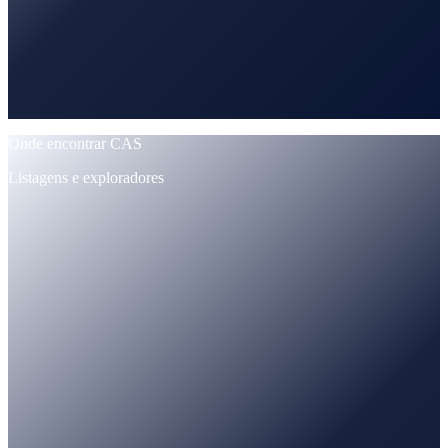
Onde encontrar CAS
Listagens e exploradores
CoinMarketCap
Rastreado · preço + oferta
CoinGecko
Rastreado · dados de mercado