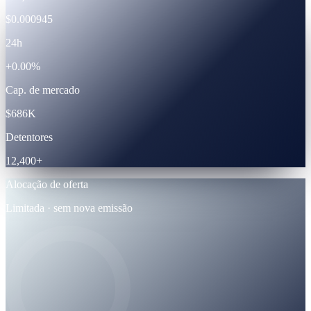
$0.000945
24h
+0.00%
Cap. de mercado
$686K
Detentores
12,400+
Alocação de oferta
Limitada · sem nova emissão