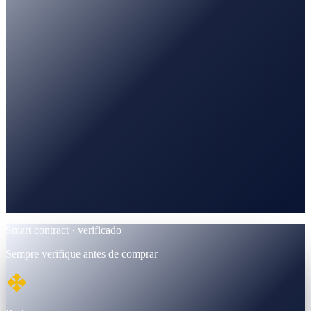
PancakeSwap
Trade · pares BNB / USDT
BscScan
Verificado · contrato BEP-20
Smart contract · verificado
Sempre verifique antes de comprar