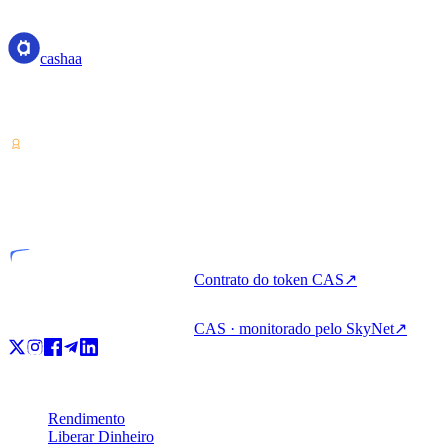
cashaa
cashaa
Provedor de serviços de criptoativos — licenciado pela Costa Rica.
Renda, tome emprestado e gaste cripto em uma única conta.
VASP
Entidade licenciada
Contrato do token CAS
↗
CAS · monitorado pelo SkyNet
↗
Produto
Rendimento
Liberar Dinheiro