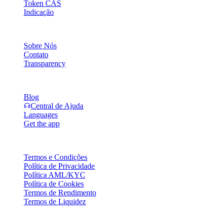
Token CAS
Indicação
Empresa
Sobre Nós
Contato
Transparency
Recursos
Blog
Central de Ajuda
Languages
Get the app
Jurídico
Termos e Condições
Política de Privacidade
Política AML/KYC
Política de Cookies
Termos de Rendimento
Termos de Liquidez
Parte ou todos os serviços da carteira Cashaa, alguns recursos ou