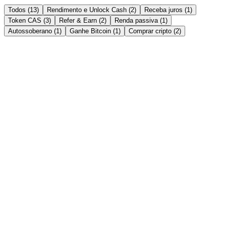
Todos (13)
Rendimento e Unlock Cash (2)
Receba juros (1)
Token CAS (3)
Refer & Earn (2)
Renda passiva (1)
Autossoberano (1)
Ganhe Bitcoin (1)
Comprar cripto (2)
Rendimento e Unlock Cash
→
Instant Crypto Loan: How to Unlock Cash From
Your Crypto in Minutes
Borrow stablecoins against your crypto in minutes — no credit
check, no selling. Here's how an instant crypto loan works, how fast
it really is, and the India tax angle.
Ler artigo →
Receba juros
→
Crypto FD vs Bank FD in India 2026: Which Gives
Better Returns?
Bank FDs pay 6-8%; crypto fixed deposits advertise up to 21%
APY. An honest, side-by-side comparison of returns, safety, liquidity
and tax for Indian savers in 2026.