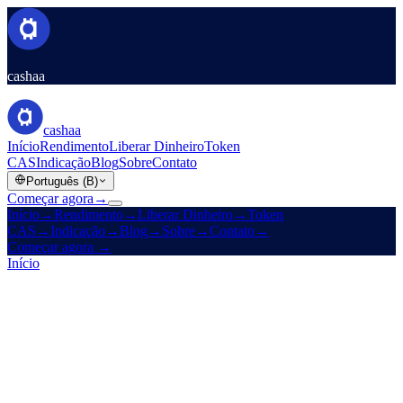
cashaa
cashaa
Início
Rendimento
Liberar Dinheiro
Token
CAS
Indicação
Blog
Sobre
Contato
Português (B)
Começar agora
→
Início
→
Rendimento
→
Liberar Dinheiro
→
Token
CAS
→
Indicação
→
Blog
→
Sobre
→
Contato
→
Começar agora
→
Início
/
Blog