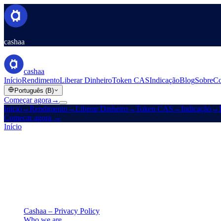
cashaa
cashaa
Início
Rendimento
Liberar Dinheiro
Token CAS
Indicação
Blog
Sobre
Co
Português (B)
Começar agora
→
Início
→
Rendimento
→
Liberar Dinheiro
→
Token CAS
→
Indicação
→
Começar agora
→
Início
/
Legal
/
Privacy Policy
Nesta página
Cashaa – Privacy Policy
Who we are