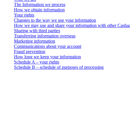
The Information we process
How we obtain information
Your rights
Changes to the way we use your information
How we may use and share your information with other Casha
Sharing with third parties
Transferring information overseas
Marketing information
Communications about your account
Fraud prevention
How long we keep your information
Schedule A – your rights
Schedule B – schedule of purposes of processing
Aviso legal
Importante: Este documento legal é autêntico apenas na versão em ing
versão em inglês.
Cashaa – Privacy Policy
Who we are