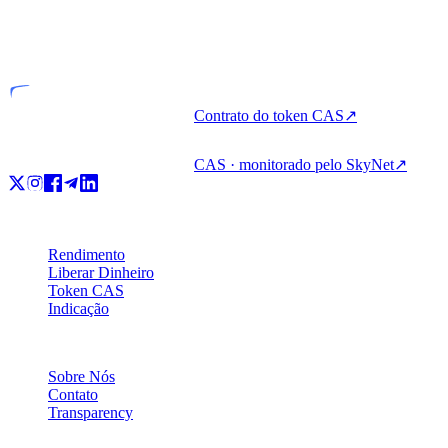
VASP
Entidade licenciada
Contrato do token CAS
↗
CAS · monitorado pelo SkyNet
↗
Produto
Rendimento
Liberar Dinheiro
Token CAS
Indicação
Empresa
Sobre Nós
Contato
Transparency
Recursos