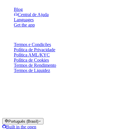
Blog
Central de Ajuda
Languages
Get the app
Jurídico
Termos e Condições
Política de Privacidade
Política AML/KYC
Política de Cookies
Termos de Rendimento
Termos de Liquidez
Parte ou todos os serviços da carteira Cashaa, alguns recursos ou
alguns Ativos Digitais não estão disponíveis em determinadas
jurisdições, inclusive onde restrições ou limitações podem ser
aplicadas, conforme indicado na Plataforma Cashaa e nos termos e
condições gerais aplicáveis.
© 2016–2026 Cashaa · Todos os direitos reservados
Português (Brasil)
Built in the open
Sistemas operacionais
Lic. Costa Rica