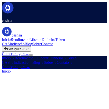
cashaa
cashaa
Início
Rendimento
Liberar Dinheiro
Token
CAS
Indicação
Blog
Sobre
Contato
Português (B)
Começar agora
→
Início
→
Rendimento
→
Liberar Dinheiro
→
Token
CAS
→
Indicação
→
Blog
→
Sobre
→
Contato
→
Começar agora
→
Início
/
Legal
/
AML / KYC Policy
Nesta página