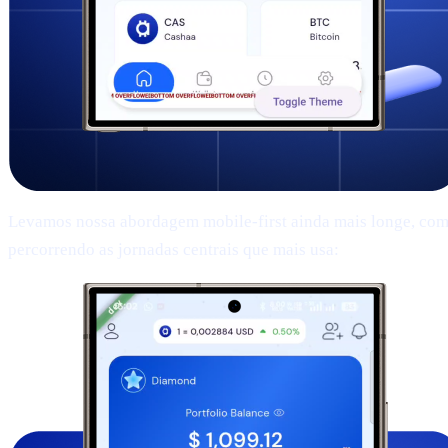
Levamos nossa abordagem mobile-first ainda mais longe, com l
percorrendo as jornadas centrais que mais usa: