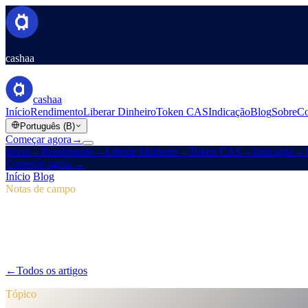
cashaa
cashaa
Início
Rendimento
Liberar Dinheiro
Token CAS
Indicação
Blog
Sobre
Co
Português (B)
Começar agora
→
Início
→
Rendimento
→
Liberar Dinheiro
→
Token CAS
→
Indicação
→
Começar agora
→
Início
/
Blog
/
Token CAS
Notas de campo
Token CAS
Número 04 · 3 min de leitura
Pulse #18: prévia do app mobile, novo hub
Entre no Pulse #18 para um primeiro olhar no app mobile mais rápid
←
Todos os artigos
/blog/
pulse-18-mobile-app-sneak-peek-new-cas-h
Tópico