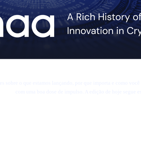
es sobre o que estamos lançando, por que importa e como você 
ados —
com uma boa dose de impulso. A edição de hoje segue es