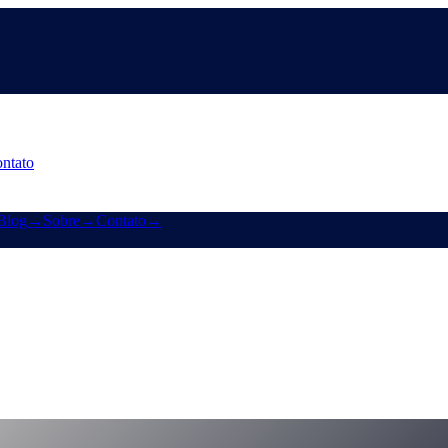
ntato
Blog
→
Sobre
→
Contato
→
 do CAS e vitórias de marketing
o da Cashaa, na página CAS tudo-em-um e nos ajustes de marketing que
ub-markering-campaign-wins