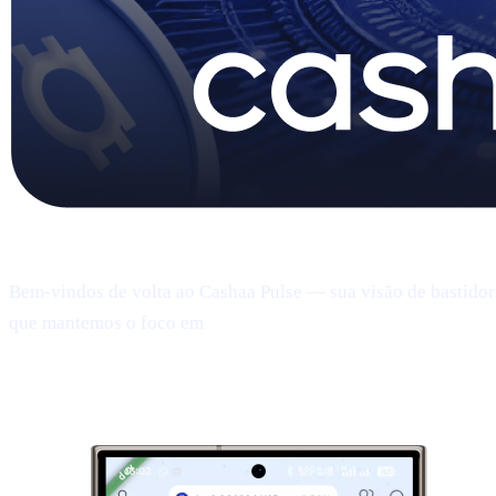
Pulse #18 — Introdução
Bem-vindos de volta ao Cashaa Pulse — sua visão de bastidor
que mantemos o foco em
produto, utilidade do CAS e result
1 | Prévia:
o novo app mobile da Cashaa