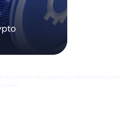
pode aproveitar. Se acompanhou as edições recentes, sabe
se ritmo.