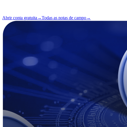
Leitura
3 min
Número
#04
Abrir conta gratuita
→
Todas as notas de campo
→