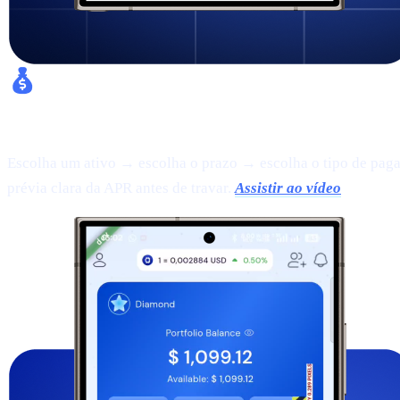
Fixed Earn:
Escolha um ativo → escolha o prazo → escolha o tipo de paga
prévia clara da APR antes de travar.
Assistir ao vídeo