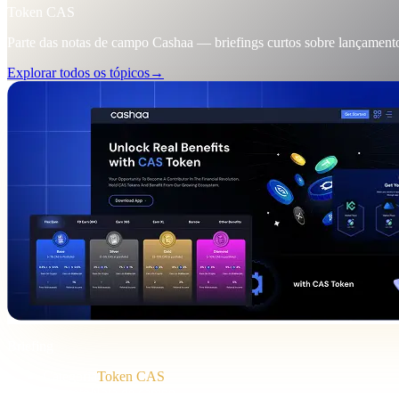
Token CAS
Parte das notas de campo Cashaa — briefings curtos sobre lançamento
Explorar todos os tópicos
→
Briefing
Categoria
Token CAS
Formato
Nota de campo