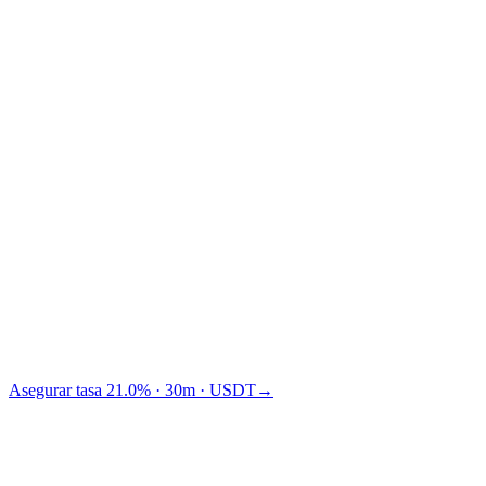
Traditional financing
TradFi
Cashaa te hace ganar $1,875 más que Binance.
Asegurar tasa 21.0% · 30m · USDT
→
Como aparecimos en
A los medios les encanta
hablar de nosotros
.