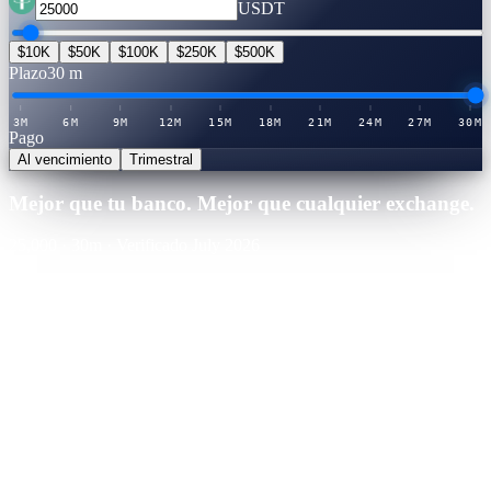
USDT
$10K
$50K
$100K
$250K
$500K
Plazo
30 m
3M
6M
9M
12M
15M
18M
21M
24M
27M
30M
Pago
Al vencimiento
Trimestral
Mejor que tu banco. Mejor que cualquier exchange.
25,000
·
30
m
·
Verificado July 2026
Cashaa · Mejor tasa
Ganador
21.0
%
APY
·
Tabla de tasas verificada
Ganarías
+
$
13,125
en el plazo
Binance
CeFi