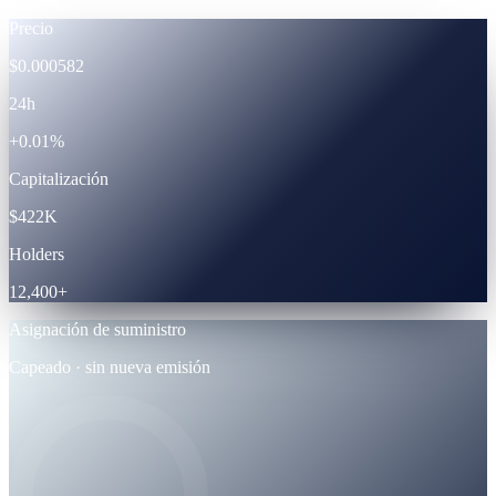
Precio
$0.000582
24h
+0.01%
Capitalización
$422K
Holders
12,400+
Asignación de suministro
Capeado · sin nueva emisión