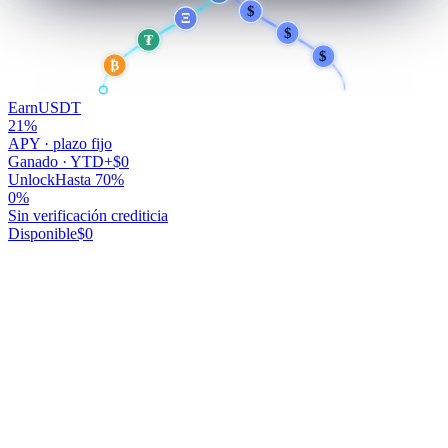
$
$
Ξ
$
₮
$
₿
Earn
USDT
21
%
APY · plazo fijo
Ganado · YTD
+$0
Unlock
Hasta 70%
0
%
Sin verificación crediticia
Disponible
$0
Tu plata trabaja.
Vos no.