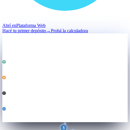
Abrí en
Plataforma Web
Hacé tu primer depósito
→
Probá la calculadora
Depósito
Mantenido · no vendido
Total · mantenido
$50,000
Impulsando
Ambos motores ↓
USDT
25,000
BTC
0.184
ETH
3.21
USDC
6,800
$