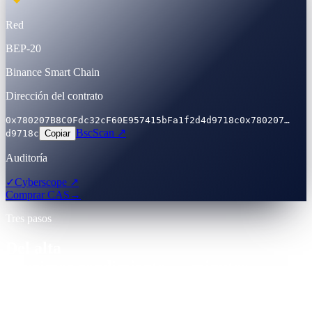
Red
BEP-20
Binance Smart Chain
Dirección del contrato
0x780207B8C0Fdc32cF60E957415bFa1f2d4d9718c
0x780207…
BscScan ↗
d9718c
Copiar
Auditoría
✓
Cyberscope ↗
Comprar CAS
→
Tres pasos
Del alta
al primer rendimiento — minutos.
Una sola cuenta. Proveedor de Servicios de Activos Virtuales
(VASP) registrado. KYC con documento gubernamental aceptado a