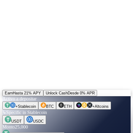
04 — Token CAS
↗
Tres funciones. Diseñado para acumular.
El 5% de los ingresos compra CAS y lo quema. Las posiciones
desbloqueadas pueden saldarse en CAS — la única alternativa al rail
por defecto. Más un bonus del +20% sobre ingresos por referidos
cobrados en CAS.
Hacé los números.
Antes de mover una sola moneda.
Elegí un activo, un monto, un plazo. Las tasas están verificadas en
vivo. Pasá a Unlock Cash para ver cuánto podés tomar — sin
verificación crediticia, sin vender.
Earn
Hasta 21% APY
Unlock Cash
Desde 0% APR
Activo a depositar
+
Stablecoin
BTC
ETH
+
Altcoins
↳
Specific in Stablecoin
USDT
USDC
Monto
25,000