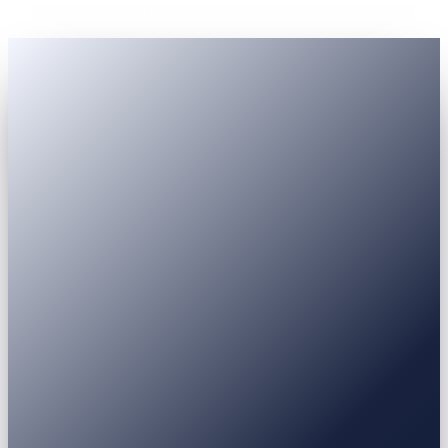
nivel global. Nada para instalar, salvo que quieras.
Pasaporte
DNI
Licencia de conducir
Permiso de residencia
USDT
USDC
BTC
ETH
BNB
SOL
XRP