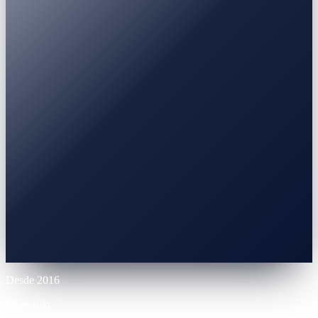
Earn
Plazo Fijo
3-30 m
Stablecoin / BTC / ETH
0% APR
10% LTV
Hasta 70% LTV
12 m
Desde 2016
Operando