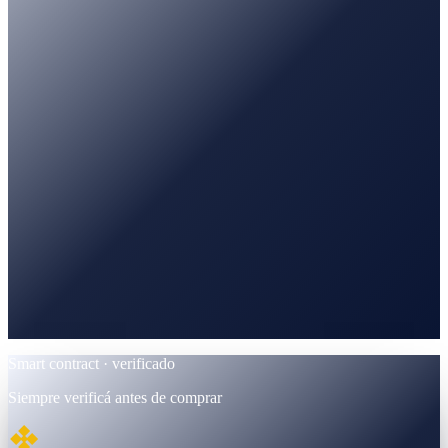
Trackeado · datos de mercado
PancakeSwap
Trade · pares BNB / USDT
BscScan
Verificado · contrato BEP-20
Smart contract · verificado
Siempre verificá antes de comprar