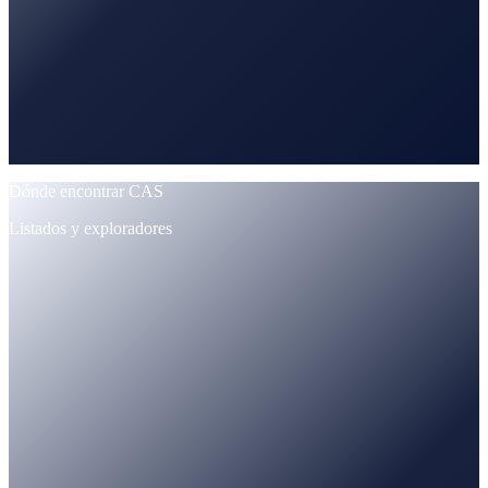
Dónde encontrar CAS
Listados y exploradores
CoinMarketCap
Trackeado · precio + suministro
CoinGecko