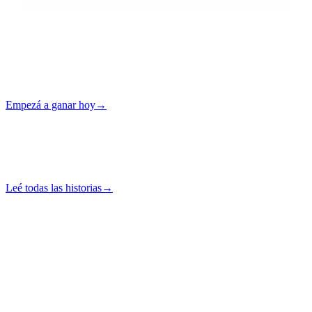
VASP
Licenciada
24/7
Autogestión
Empezá a ganar hoy
→
Sin tarjeta · Autogestión
Apuntes del campo
Noticias, análisis e
innovaciones.
Leé todas las historias
→
Destacado
·
Earn y Unlock Cash
Lo último
“
Instant Crypto Loan: How to Unlock Cash From Your Crypto in
Minutes