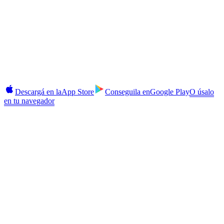
Te lleva 2 minutos.
Sin compromiso hasta que estés listo.
Ganá, pedí prestado, comprá y gestioná plazos fijos en iOS y
Android. Login con 2FA, alertas instantáneas, recargas de CAS
dentro de la app.
Descargá en la
App Store
Conseguila en
Google Play
O úsalo
en tu navegador
Seguridad
2FA activado
Alertas
En tiempo real
Retiros
Baja comisión