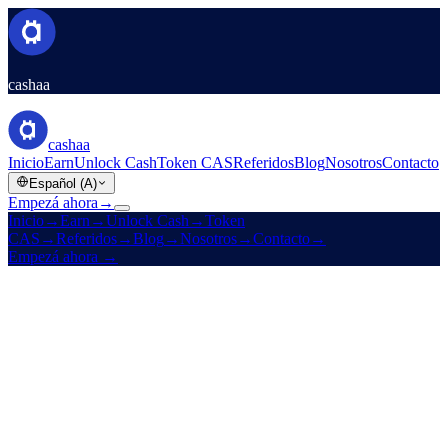
cashaa
cashaa
Inicio
Earn
Unlock Cash
Token CAS
Referidos
Blog
Nosotros
Contacto
Español (A)
Empezá ahora
→
Inicio
→
Earn
→
Unlock Cash
→
Token
CAS
→
Referidos
→
Blog
→
Nosotros
→
Contacto
→
Empezá ahora
→
Desde 2016
Licenciada
Altos rendimientos · Tasas bajas · Sin fronteras
Hacé que tu cripto
rinda.
Y
obtené efectivo
sin venderla.
Rendimientos a plazo fijo sobre stablecoins, BTC, ETH y 10 activos