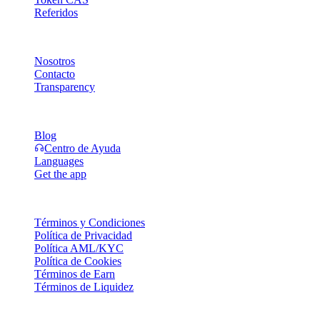
Referidos
Compañía
Nosotros
Contacto
Transparency
Recursos
Blog
Centro de Ayuda
Languages
Get the app
Legal
Términos y Condiciones
Política de Privacidad
Política AML/KYC
Política de Cookies
Términos de Earn
Términos de Liquidez
Todos o parte de los servicios de la billetera Cashaa, algunas de sus