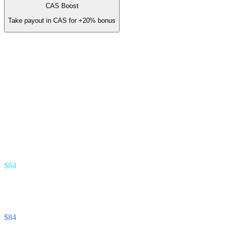
CAS Boost
Take payout in CAS for
+20%
bonus
You earn (annual)
/ yr
≈
$14
/ month
Gold Partner · 3.5% revenue share
Earn stream
% of interest your referrals earn
$84
Unlock Cash stream
% of interest your referrals pay
$84
Footnote —
Projection assumes 8% APY on referred deposits and