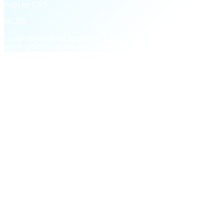
Pago en CAS
$1,200
La misma comisión, pagada en Tokens CAS a fin de mes con un
bonus del 20% encima. Sin necesidad de compra.
§ Bonus por hitos
Encima de cada comisión,
dos saltos de
nivel.
Pagos únicos y recurrentes que premian el crecimiento, no solo la
persistencia.
M01
Primer depósito
$5
en CAS
Por cada referido que haga un depósito de $200+. Se acumula
con cada invitado.