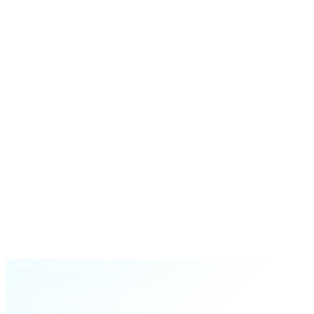
M02
Bonus Facilitador
$100
en CAS
Pago único la primera vez que el volumen activo de unlock de
tu red cruza los $50.000.
§ Por qué Cashaa Referidos
Basado en performance.
No pay-to-play.
Modelo viejo de lealtad
Comprar tokens CAS para desbloquear tiers más altos
Tier atado al balance de tu billetera
Unilateral: solo referidos de depósito
Barrera pay-to-play que bloquea a partners nuevos
Cashaa Referidos — Hoy
Cero CAS requerido para empezar en Silver
Tier definido por los ingresos de red que aportás