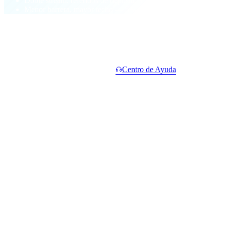
Doble stream: referidos de depósito Y de unlock
Menor barrera, mayor techo — 5% en el tier más alto
§ FAQ
Preguntas frecuentes.
Respuestas cortas. Las largas en el
Centro de Ayuda
.
¿Necesito tener CAS para empezar?
+
¿Qué cuenta para el Volumen Total de la Red?
+
¿Cuándo cobro?
+
¿Qué pasa si un referido retira o salda su unlock?
+
¿Es sostenible la tasa Elite del 5%?
+
cashaa