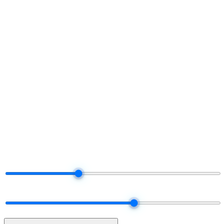
§ Proyectá tu participación
Hacé los números.
Decidí después.
Movele a los diales. El tier y el pago se ajustan en vivo — la misma
lógica que usa la plataforma cuando salda tu comisión real cada mes.
§ Live commission projector
Drag the dials.
Watch your share.
Total Network Volume
$50K
$5K
$25K
$100K
$250K
$500K
Network mix
60% earn · 40% unlock cash
ALL UNLOCK
50 / 50
ALL EARN