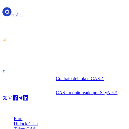
cashaa
Proveedor de servicios de criptoactivos — licenciado en Costa Rica.
Ganá, pedí prestado y gastá cripto con una sola cuenta.
VASP
Entidad licenciada
Contrato del token CAS
↗
CAS · monitoreado por SkyNet
↗
Producto
Earn
Unlock Cash
Token CAS