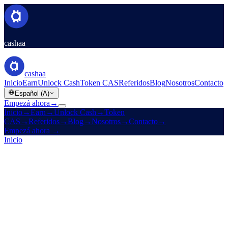
cashaa
cashaa
Inicio
Earn
Unlock Cash
Token CAS
Referidos
Blog
Nosotros
Contacto
Español (A)
Empezá ahora
→
Inicio
→
Earn
→
Unlock Cash
→
Token
CAS
→
Referidos
→
Blog
→
Nosotros
→
Contacto
→
Empezá ahora
→
Inicio
/
Referidos