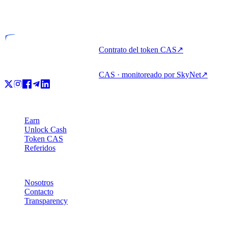
Entidad licenciada
Contrato del token CAS
↗
CAS · monitoreado por SkyNet
↗
Producto
Earn
Unlock Cash
Token CAS
Referidos
Compañía
Nosotros
Contacto
Transparency
Recursos