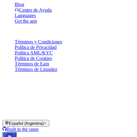
Blog
Centro de Ayuda
Languages
Get the app
Legal
Términos y Condiciones
Política de Privacidad
Política AML/KYC
Política de Cookies
Términos de Earn
Términos de Liquidez
Todos o parte de los servicios de la billetera Cashaa, algunas de sus
funciones o ciertos Activos Digitales pueden no estar disponibles en
determinadas jurisdicciones, incluyendo donde apliquen
restricciones o limitaciones, según se indica en la Plataforma Cashaa
y en los términos y condiciones generales correspondientes.
© 2016–2026 Cashaa · Todos los derechos reservados
Español (Argentina)
Built in the open
Sistemas operativos
Lic. Costa Rica