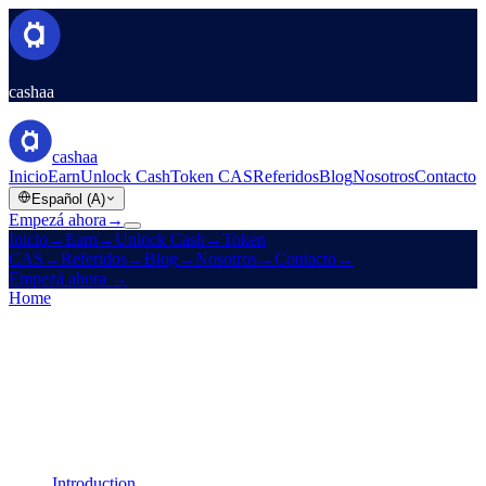
cashaa
cashaa
Inicio
Earn
Unlock Cash
Token CAS
Referidos
Blog
Nosotros
Contacto
Español (A)
Empezá ahora
→
Inicio
→
Earn
→
Unlock Cash
→
Token
CAS
→
Referidos
→
Blog
→
Nosotros
→
Contacto
→
Empezá ahora
→
Home
/
Legal
/
AML / KYC Policy
On this page
Introduction