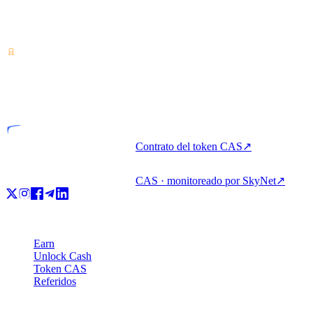
Proveedor de servicios de criptoactivos — licenciado en Costa Rica.
Ganá, pedí prestado y gastá cripto con una sola cuenta.
VASP
Entidad licenciada
Contrato del token CAS
↗
CAS · monitoreado por SkyNet
↗
Producto
Earn
Unlock Cash
Token CAS
Referidos
Compañía