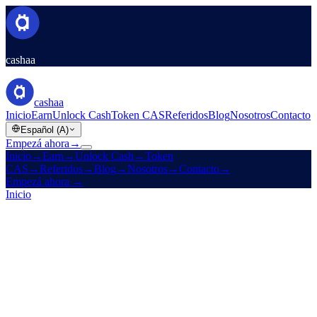
cashaa
cashaa
Inicio
Earn
Unlock Cash
Token CAS
Referidos
Blog
Nosotros
Contacto
Español (A)
Empezá ahora
→
Inicio
→
Earn
→
Unlock Cash
→
Token
CAS
→
Referidos
→
Blog
→
Nosotros
→
Contacto
→
Empezá ahora
→
Inicio
/
Compañía
/
Nosotros