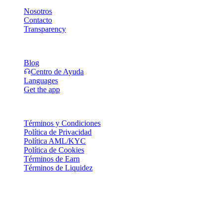
Nosotros
Contacto
Transparency
Recursos
Blog
Centro de Ayuda
Languages
Get the app
Legal
Términos y Condiciones
Política de Privacidad
Política AML/KYC
Política de Cookies
Términos de Earn
Términos de Liquidez
Todos o parte de los servicios de la billetera Cashaa, algunas de sus
funciones o ciertos Activos Digitales pueden no estar disponibles en
determinadas jurisdicciones, incluyendo donde apliquen
restricciones o limitaciones, según se indica en la Plataforma Cashaa
y en los términos y condiciones generales correspondientes.