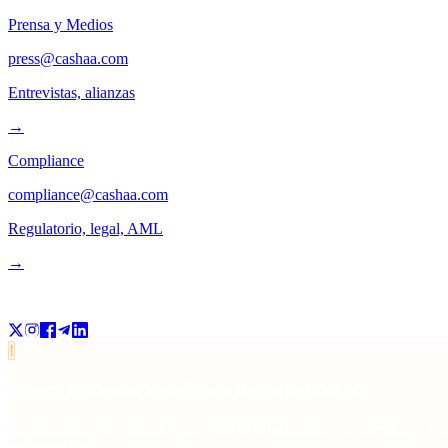
Prensa y Medios
press@cashaa.com
Entrevistas, alianzas
→
Compliance
compliance@cashaa.com
Regulatorio, legal, AML
→
Seguinos
!
Nunca te vamos a pedir tus llaves privadas
No brindamos información personal ni relacionada a la cuenta por Face
recuperación.