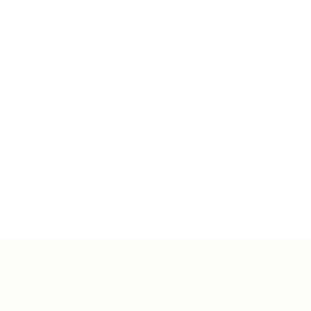
book o Telegram, incluyendo transacciones u otros datos sensibles. El s