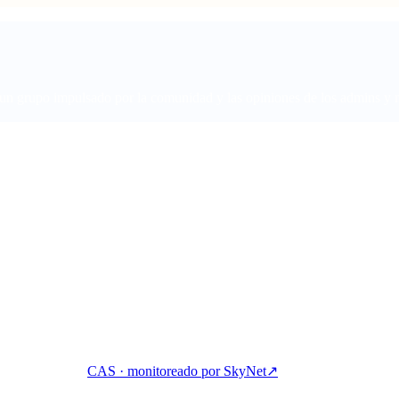
 grupo impulsado por la comunidad y las opiniones de los admins y mi
aná, pedí prestado y gastá cripto con una sola cuenta.
CAS · monitoreado por SkyNet
↗