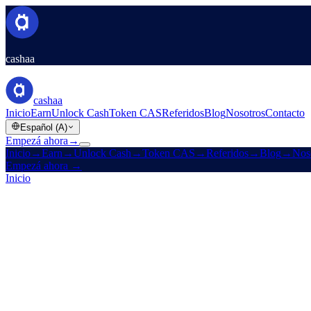
cashaa
cashaa
Inicio
Earn
Unlock Cash
Token CAS
Referidos
Blog
Nosotros
Contacto
Español (A)
Empezá ahora
→
Inicio
→
Earn
→
Unlock Cash
→
Token CAS
→
Referidos
→
Blog
→
Nos
Empezá ahora
→
Inicio
/
Compañía
/
Contacto
Contactar soporte
El Soporte al Cliente de Cashaa está acá para ayudarte con todas tus 