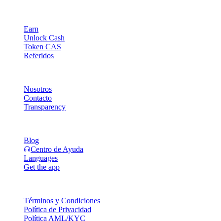
Producto
Earn
Unlock Cash
Token CAS
Referidos
Compañía
Nosotros
Contacto
Transparency
Recursos
Blog
Centro de Ayuda
Languages
Get the app
Legal
Términos y Condiciones
Política de Privacidad
Política AML/KYC