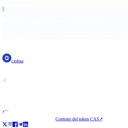
!
Sobre los grupos comunitarios de Telegram
Hay un grupo de Telegram hecho por miembros de la comunidad. Es un
por la exactitud de las respuestas dadas en canales comunitarios.
cashaa
cashaa
Proveedor de servicios de criptoactivos — licenciado en Costa Rica. G
VASP
Entidad licenciada
Contrato del token CAS
↗