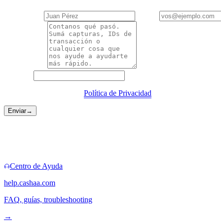
Tu nombre
*
Email
*
Descripción
*
Sitio web
Al enviar aceptás nuestra
Política de Privacidad
.
Enviar
→
Rutas más rápidas
A veces no hace falta un formulario.
Centro de Ayuda
help.cashaa.com
FAQ, guías, troubleshooting
→