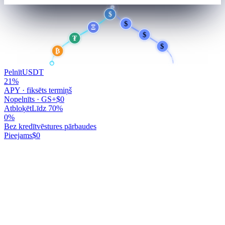
$
$
$
Ξ
$
₮
$
₿
Pelnīt
USDT
21
%
APY · fiksēts termiņš
Nopelnīts · GS
+$0
Atbloķēt
Līdz 70%
0
%
Bez kredītvēstures pārbaudes
Pieejams
$0
Jūsu nauda strādā.
Jūs ne.