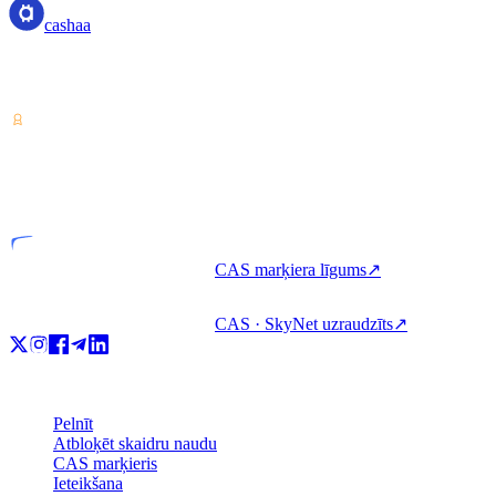
cashaa
Kriptoaktīvu pakalpojumu sniedzējs — licencēts Kostarikā. Pelniet,
aizņemieties un tērējiet kriptovalūtu ar vienu kontu.
VASP
Licencēta vienība
CAS marķiera līgums
↗
CAS · SkyNet uzraudzīts
↗
Produkts
Pelnīt
Atbloķēt skaidru naudu
CAS marķieris
Ieteikšana