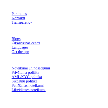
Uzņēmums
Par mums
Kontakti
Transparency
Resursi
Blogs
Palīdzības centrs
Languages
Get the app
Juridiska informācija
Noteikumi un nosacījumi
Privātuma politika
AML/KYC politika
Sīkdatņu politika
Pelnīšanas noteikumi
Likviditātes noteikumi
Visi vai daļa no Cashaa maka pakalpojumiem, dažas to funkcijas vai
daži Digitālie aktīvi nav pieejami atsevišķās jurisdikcijās, tostarp tur,
kur var attiekties ierobežojumi, kā norādīts Cashaa platformā un