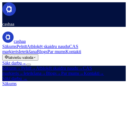
cashaa
cashaa
Sākums
Pelnīt
Atbloķēt skaidru naudu
CAS
marķieris
Ieteikšana
Blogs
Par mums
Kontakti
latviešu valoda
Sākt darbu
→
Sākums
→
Pelnīt
→
Atbloķēt skaidru naudu
→
CAS
marķieris
→
Ieteikšana
→
Blogs
→
Par mums
→
Kontakti
→
Sākt darbu
→
Sākums
/
Blogs