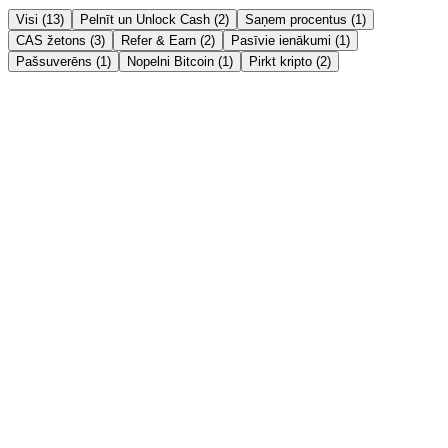
Visi (13)
Pelnīt un Unlock Cash (2)
Saņem procentus (1)
CAS žetons (3)
Refer & Earn (2)
Pasīvie ienākumi (1)
Pašsuverēns (1)
Nopelni Bitcoin (1)
Pirkt kripto (2)
Pelnīt un Unlock Cash
→
Instant Crypto Loan: How to Unlock Cash From
Your Crypto in Minutes
Borrow stablecoins against your crypto in minutes — no credit
check, no selling. Here's how an instant crypto loan works, how fast
it really is, and the India tax angle.
Lasīt stāstu →
Saņem procentus
→
Crypto FD vs Bank FD in India 2026: Which Gives
Better Returns?
Bank FDs pay 6-8%; crypto fixed deposits advertise up to 21%
APY. An honest, side-by-side comparison of returns, safety, liquidity
and tax for Indian savers in 2026.