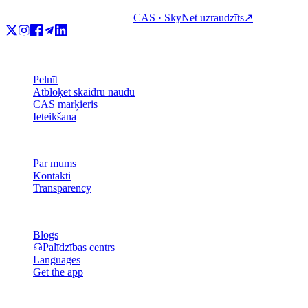
CAS · SkyNet uzraudzīts
↗
Produkts
Pelnīt
Atbloķēt skaidru naudu
CAS marķieris
Ieteikšana
Uzņēmums
Par mums
Kontakti
Transparency
Resursi
Blogs
Palīdzības centrs
Languages
Get the app
Juridiska informācija