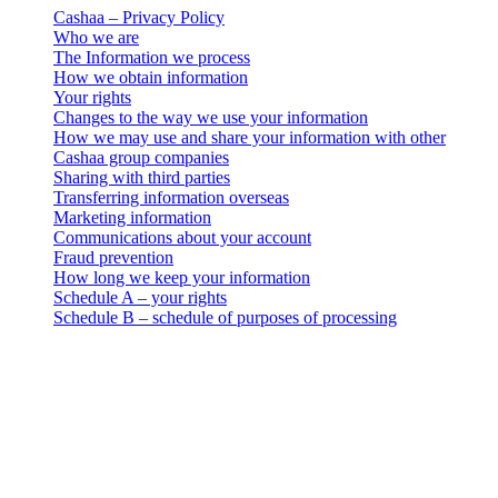
Cashaa – Privacy Policy
Who we are
The Information we process
How we obtain information
Your rights
Changes to the way we use your information
How we may use and share your information with other
Cashaa group companies
Sharing with third parties
Transferring information overseas
Marketing information
Communications about your account
Fraud prevention
How long we keep your information
Schedule A – your rights
Schedule B – schedule of purposes of processing
Juridisks paziņojums
Svarīgi: Šis juridiskais dokuments ir saistošs tikai angļu valodā.
Tulkojumi ir nodrošināti ērtības labad. Jebkādu pretrunu gadījumā
starp angļu versiju un tulkojumu noteicošā ir angļu versija.
Cashaa – Privacy Policy