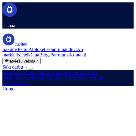
cashaa
cashaa
Sākums
Pelnīt
Atbloķēt skaidru naudu
CAS
marķieris
Ieteikšana
Blogs
Par mums
Kontakti
latviešu valoda
Sākt darbu
→
Sākums
→
Pelnīt
→
Atbloķēt skaidru naudu
→
CAS
marķieris
→
Ieteikšana
→
Blogs
→
Par mums
→
Kontakti
→
Sākt darbu
→
Home
/
Legal
/
Privacy Policy
On this page