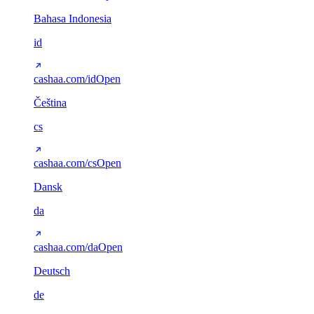
Bahasa Indonesia
id
cashaa.com/id
Open
Čeština
cs
cashaa.com/cs
Open
Dansk
da
cashaa.com/da
Open
Deutsch
de