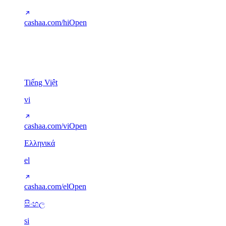
cashaa.com/hi
Open
Other scripts
5
Tiếng Việt
vi
cashaa.com/vi
Open
Ελληνικά
el
cashaa.com/el
Open
සිංහල
si