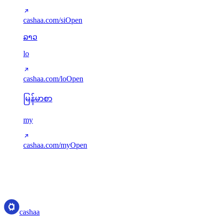
cashaa.com/si
Open
ລາວ
lo
cashaa.com/lo
Open
မြန်မာစာ
my
cashaa.com/my
Open
Translations served via next-intl. Missing keys gracefully fall back to
English. New languages can be added via src/i18n/config.ts.
cashaa
cashaa