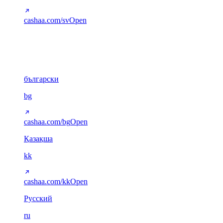
cashaa.com/sv
Open
Cyrillic
6
български
bg
cashaa.com/bg
Open
Қазақша
kk
cashaa.com/kk
Open
Русский
ru