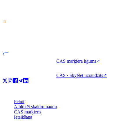
Kriptoaktīvu pakalpojumu sniedzējs — licencēts Kostarikā. Pelniet,
aizņemieties un tērējiet kriptovalūtu ar vienu kontu.
VASP
Licencēta vienība
CAS marķiera līgums
↗
CAS · SkyNet uzraudzīts
↗
Produkts
Pelnīt
Atbloķēt skaidru naudu
CAS marķieris
Ieteikšana
Uzņēmums