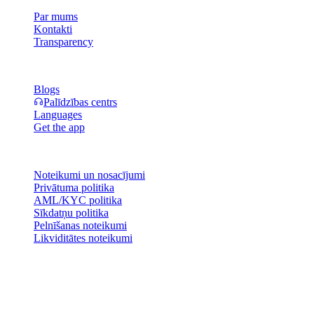
Par mums
Kontakti
Transparency
Resursi
Blogs
Palīdzības centrs
Languages
Get the app
Juridiska informācija
Noteikumi un nosacījumi
Privātuma politika
AML/KYC politika
Sīkdatņu politika
Pelnīšanas noteikumi
Likviditātes noteikumi
Visi vai daļa no Cashaa maka pakalpojumiem, dažas to funkcijas vai
daži Digitālie aktīvi nav pieejami atsevišķās jurisdikcijās, tostarp tur,
kur var attiekties ierobežojumi, kā norādīts Cashaa platformā un
attiecīgajos vispārējos noteikumos un nosacījumos.