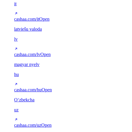
it
cashaa.com/it
Open
latviešu valoda
lv
cashaa.com/lv
Open
magyar nyelv
hu
cashaa.com/hu
Open
Oʻzbekcha
uz
cashaa.com/uz
Open