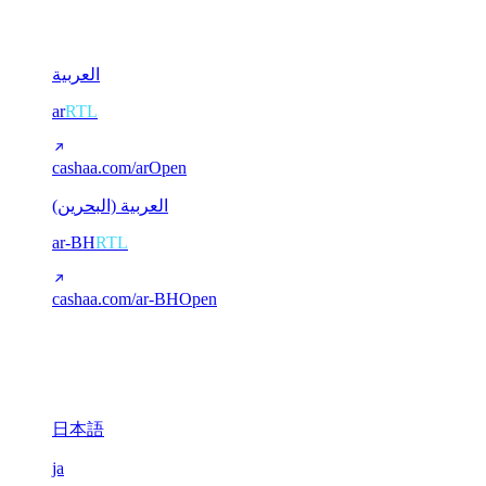
2
العربية
ar
RTL
cashaa.com/ar
Open
العربية (البحرين)
ar-BH
RTL
cashaa.com/ar-BH
Open
CJK (Chinese / Japanese)
3
日本語
ja