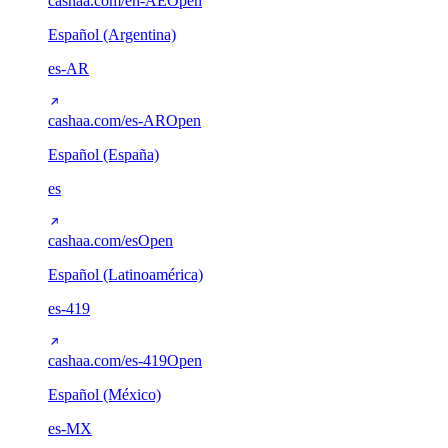
cashaa.com/en-AE
Open
Español (Argentina)
es-AR
cashaa.com/es-AR
Open
Español (España)
es
cashaa.com/es
Open
Español (Latinoamérica)
es-419
cashaa.com/es-419
Open
Español (México)
es-MX