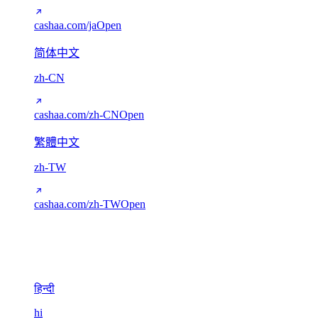
cashaa.com/ja
Open
简体中文
zh-CN
cashaa.com/zh-CN
Open
繁體中文
zh-TW
cashaa.com/zh-TW
Open
Devanagari
1
हिन्दी
hi